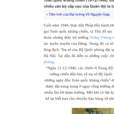
Toàn quốc kháng chiến (19-12-1946). Đ
nhiều cán bộ cấp cao của Quân đội ta l
Tấm tình của Đại tướng Võ Nguyên Giáp
Cuối năm 1946, thực dân Pháp tiến hành nh
gọi Toàn quốc kháng chiến, cả Thủ đô sục 
đoán nhưng thầy trò trường
Trưng Vương
v
tác tuyên truyền của Đảng. Trong đó có tờ
lòng địch. Trụ sở của Bộ Quốc phòng đặt tạ
Hà Nội. Tại đây đã diễn ra những cuộc ch
phòng
.
“Ngày 21-12-1946, các chiến sĩ Trung đội 1
cường chiến đấu bảo vệ trụ sở Bộ Quốc
những ngày đầu Toàn quốc kháng chiến”-đó
được đặt trang trọng ở ngay cổng trường đ
nhiều lần tới thăm trường. Mỗi khi có lứa 
kể lại biết bao câu chuyện hào hùng về nhữ