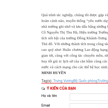
Quá trình tác nghiệp, chúng tôi được gặp và
hoàn cảnh nào, truyền thống “yêu nước-dạy 
nhà trường ghi nhớ và lưu dấu bằng những h
Cô Nguyễn Thị Thu Hà, Hiệu trưởng Trườn
tích nổi bật của trường Đồng Khánh-Trưng 
Thủ đô. Với những thành tích trong công t
cao quý như: Huân chương Lao động hạng N
gian tới, cùng với công tác chuyên môn, nh
huy tốt giá trị lịch sử của căn hầm cùng các
nước và cách mạng cho các thế hệ học sinh.
MINH HUYỀN
Tag(s):
Trưng Vương
Bộ Quốc phòng
Trườn
Ý KIẾN CỦA BẠN
Họ và tên
Email