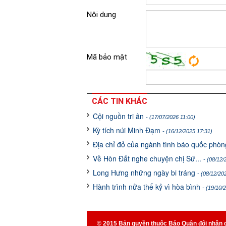
Nội dung
Mã bảo mật
CÁC TIN KHÁC
Cội nguồn tri ân
- (17/07/2026 11:00)
Kỳ tích núi Minh Đạm
- (16/12/2025 17:31)
Địa chỉ đỏ của ngành tình báo quốc phò
Về Hòn Đất nghe chuyện chị Sứ...
- (08/12/
Long Hưng những ngày bi tráng
- (08/12/20
Hành trình nửa thế kỷ vì hòa bình
- (19/10/
© 2015 Bản quyền thuộc Báo Quân đội nhân 