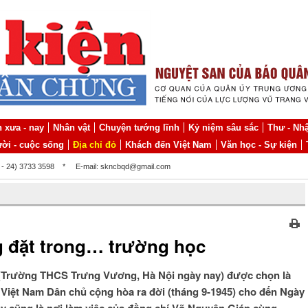
 xưa - nay
Nhân vật
Chuyện tướng lĩnh
Kỷ niệm sâu sắc
Thư - Nhậ
ời - cuộc sống
Địa chỉ đỏ
Khách đến Việt Nam
Văn học - Sự kiện
4 - 24) 3733 3598
*
E-mail: skncbqd@gmail.com
 đặt trong… trường học
(Trường THCS Trưng Vương, Hà Nội ngày nay) được chọn là
Việt Nam Dân chủ cộng hòa ra đời (tháng 9-1945) cho đến Ngày