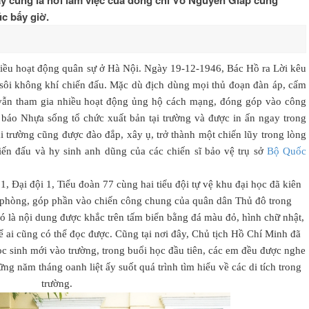
ây cũng là nơi làm việc của đồng chí Võ Nguyên Giáp cùng
úc bấy giờ.
iều hoạt động quân sự ở Hà Nội. Ngày 19-12-1946, Bác Hồ ra Lời kêu
sôi không khí chiến đấu. Mặc dù địch dùng mọi thủ đoạn đàn áp, cấm
ẫn tham gia nhiều hoạt động ủng hộ cách mạng, đóng góp vào công
 báo Nhựa sống tổ chức xuất bản tại trường và được in ấn ngay trong
i trường cũng được đào đắp, xây ụ, trở thành một chiến lũy trong lòng
iến đấu và hy sinh anh dũng của các chiến sĩ bảo vệ trụ sở
Bộ Quốc
, Đại đội 1, Tiểu đoàn 77 cùng hai tiểu đội tự vệ khu đại học đã kiên
 phòng, góp phần vào chiến công chung của quân dân Thủ đô trong
 là nội dung được khắc trên tấm biển bằng đá màu đỏ, hình chữ nhật,
ể ai cũng có thể đọc được. Cũng tại nơi đây, Chủ tịch Hồ Chí Minh đã
học sinh mới vào trường, trong buổi học đầu tiên, các em đều được nghe
ng năm tháng oanh liệt ấy suốt quá trình tìm hiểu về các di tích trong
trường.