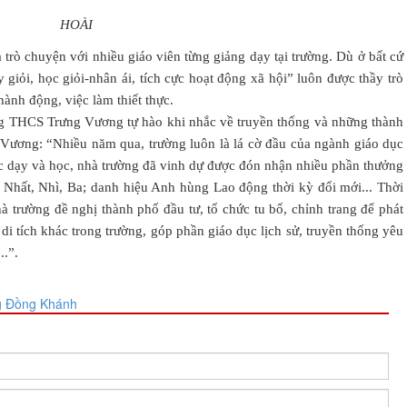
HOÀI
 trò chuyện với nhiều giáo viên từng giảng dạy tại trường. Dù ở bất cứ
giỏi, học giỏi-nhân ái, tích cực hoạt động xã hội” luôn được thầy trò
ành động, việc làm thiết thực.
g THCS Trưng Vương tự hào khi nhắc về truyền thống và những thành
Vương: “Nhiều năm qua, trường luôn là lá cờ đầu của ngành giáo dục
ác dạy và học, nhà trường đã vinh dự được đón nhận nhiều phần thưởng
hất, Nhì, Ba; danh hiệu Anh hùng Lao động thời kỳ đổi mới... Thời
à trường đề nghị thành phố đầu tư, tổ chức tu bổ, chỉnh trang để phát
 di tích khác trong trường, góp phần giáo dục lịch sử, truyền thống yêu
..”.
g Đồng Khánh