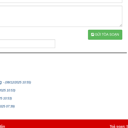
GỬI TÒA SOẠN
ng
- (08/12/2025 10:55)
2025 10:53)
25 10:53)
2025 07:39)
dân
Toà soạn: 