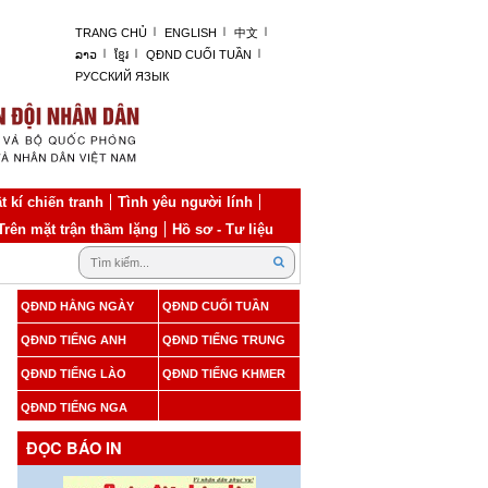
TRANG CHỦ
ENGLISH
中文
ລາວ
ខ្មែរ
QĐND CUỐI TUẦN
РУССКИЙ ЯЗЫК
t kí chiến tranh
Tình yêu người lính
Trên mặt trận thầm lặng
Hồ sơ - Tư liệu
QĐND HẰNG NGÀY
QĐND CUỐI TUẦN
QĐND TIẾNG ANH
QĐND TIẾNG TRUNG
QĐND TIẾNG LÀO
QĐND TIẾNG KHMER
QĐND TIẾNG NGA
ĐỌC BÁO IN