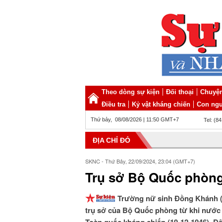
Theo dòng sự kiện
Đối thoại
Chuyện
Điều tra
Kỷ vật kháng chiến
Con ngư
Thứ bảy, 08/08/2026 | 11:50 GMT+7
Tel: (8
ĐỊA CHỈ ĐỎ
SKNC - Thứ Bảy, 22/09/2024, 23:04 (GMT+7)
Trụ sở Bộ Quốc phòng
Trường nữ sinh Đồng Khánh 
trụ sở của Bộ Quốc phòng từ khi nước 