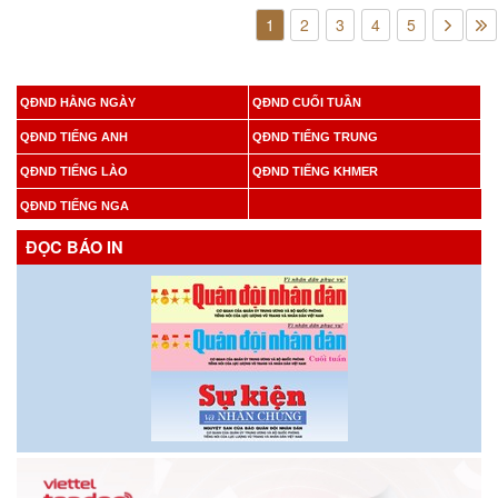
1
2
3
4
5
QĐND HẰNG NGÀY
QĐND CUỐI TUẦN
QĐND TIẾNG ANH
QĐND TIẾNG TRUNG
QĐND TIẾNG LÀO
QĐND TIẾNG KHMER
QĐND TIẾNG NGA
ĐỌC BÁO IN