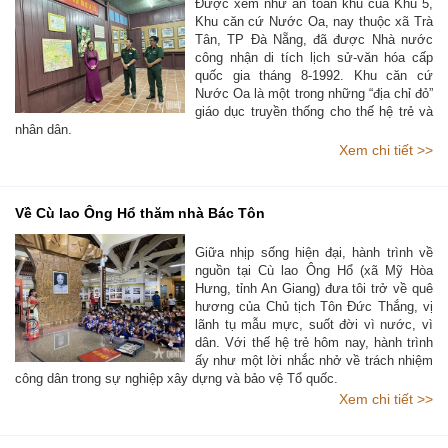
Được xem như an toàn khu của Khu 5,
Khu căn cứ Nước Oa, nay thuộc xã Trà
Tân, TP Đà Nẵng, đã được Nhà nước
công nhận di tích lịch sử-văn hóa cấp
quốc gia tháng 8-1992. Khu căn cứ
Nước Oa là một trong những “địa chỉ đỏ”
giáo dục truyền thống cho thế hệ trẻ và
nhân dân.
Xem chi tiết >>
Về Cù lao Ông Hổ thăm nhà Bác Tôn
Giữa nhịp sống hiện đại, hành trình về
nguồn tại Cù lao Ông Hổ (xã Mỹ Hòa
Hưng, tỉnh An Giang) đưa tôi trở về quê
hương của Chủ tịch Tôn Đức Thắng, vị
lãnh tụ mẫu mực, suốt đời vì nước, vì
dân. Với thế hệ trẻ hôm nay, hành trình
ấy như một lời nhắc nhở về trách nhiệm
công dân trong sự nghiệp xây dựng và bảo vệ Tổ quốc.
Xem chi tiết >>