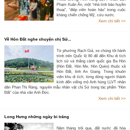
Phạm Xuân Ẩn, một “nhà tình báo huyền
thoại”, “điệp viên hoàn hảo” trong cuộc
kháng chiến chống Mỹ, cứu nước.
Xem chi tiết >>
Về Hòn Đất nghe chuyện chị Sứ...
Từ phường Rạch Giá, xe chúng tôi hành
trình trên Quốc lộ 80 để đến Khu di tích
lịch sử và thắng cảnh quốc gia Ba Hòn
(Hòn Đất, Hòn Me, Hòn Quéo) thuộc xã
Hòn Đất, tỉnh An Giang. Trong khuôn
viên khu di tích, từng dòng người thành
kính đến viếng mộ Anh hùng LLVT nhân
dân Phan Thị Ràng, nguyên mẫu nhân vật chị Sứ trong tác phẩm “Hòn
Đất” của nhà văn Anh Đức.
Xem chi tiết >>
Long Hưng những ngày bi tráng
Năm tháng trôi qua, đất nước đã hòa