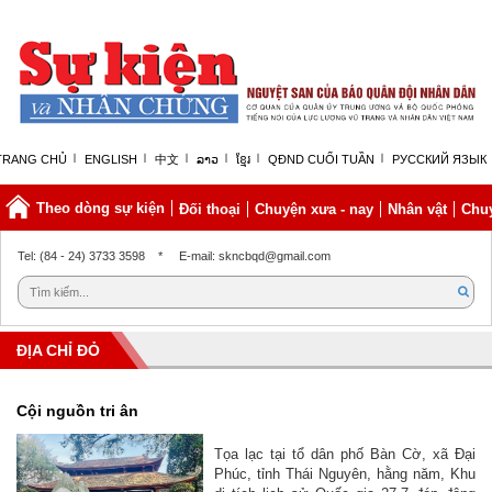
TRANG CHỦ
ENGLISH
中文
ລາວ
ខ្មែរ
QĐND CUỐI TUẦN
РУССКИЙ ЯЗЫК
Theo dòng sự kiện
Đối thoại
Chuyện xưa - nay
Nhân vật
Chuy
Thứ năm, 06/08/2026 | 08:31 GMT+7
Tel: (84 - 24) 3733 3598
*
E-mail: skncbqd@gmail.com
ĐỊA CHỈ ĐỎ
Cội nguồn tri ân
Tọa lạc tại tổ dân phố Bàn Cờ, xã Đại
Phúc, tỉnh Thái Nguyên, hằng năm, Khu