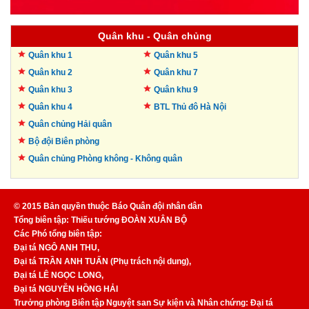
Quân khu - Quân chủng
Quân khu 1
Quân khu 5
Quân khu 2
Quân khu 7
Quân khu 3
Quân khu 9
Quân khu 4
BTL Thủ đô
Hà Nội
Quân chủng Hải quân
Bộ đội Biên phòng
Quân chủng Phòng không -
Không quân
© 2015 Bản quyền thuộc Báo Quân đội nhân dân
Tổng biên tập: Thiếu tướng ĐOÀN XUÂN BỘ
Các Phó tổng biên tập:
Đại tá NGÔ ANH THU,
Đại tá TRẦN ANH TUẤN (Phụ trách nội dung),
Đại tá LÊ NGỌC LONG,
Đại tá NGUYỄN HỒNG HẢI
Trưởng phòng Biên tập Nguyệt san Sự kiện và Nhân chứng: Đại tá