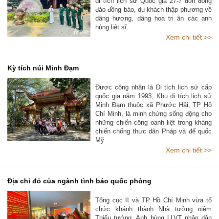
di tích lịch sử Quốc gia 27-7 đón đông
đảo đồng bào, du khách thập phương về
dâng hương, dâng hoa tri ân các anh
hùng liệt sĩ.
Xem chi tiết >>
Kỳ tích núi Minh Đạm
Được công nhận là Di tích lịch sử cấp
quốc gia năm 1993, Khu di tích lịch sử
Minh Đạm thuộc xã Phước Hải, TP Hồ
Chí Minh, là minh chứng sống động cho
những chiến công oanh liệt trong kháng
chiến chống thực dân Pháp và đế quốc
Mỹ.
Xem chi tiết >>
Địa chỉ đỏ của ngành tình báo quốc phòng
Tổng cục II và TP Hồ Chí Minh vừa tổ
chức khánh thành Nhà tưởng niệm
Thiếu tướng, Anh hùng LLVT nhân dân