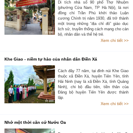
Di tích nhà số 90 phố Thợ Nhuộm
(phường Cửa Nam, TP Hà Nội), là nơi
đồng chí Trần Phú khởi thảo Luận
cương Chính trị năm 1930, đã trở thành
một trong những “địa chỉ đỏ” giáo dục
lịch sử, truyền thống cách mạng cho cán
bộ, nhân dân và thế hệ trẻ.
Xem chi tiết >>
Khe Giao - niềm tự hào của nhân dân Điền Xá
Cách đây 77 năm, tại đỉnh núi Khe Giao
thuộc xã Điền Xá, huyện Tiên Yên, tỉnh
Hải Ninh (nay là xã Điền Xá, tỉnh Quảng
Ninh), chi bộ đầu tiên, tiền thân của
Đảng bộ huyện Tiên Yên được thành
lập.
Xem chi tiết >>
Nhớ một thời căn cứ Nước Oa