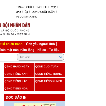
TRANG CHỦ
ENGLISH
中文
ລາວ
ខ្មែរ
QĐND CUỐI TUẦN
РУССКИЙ ЯЗЫК
t kí chiến tranh
Tình yêu người lính
Trên mặt trận thầm lặng
Hồ sơ - Tư liệu
QĐND HẰNG NGÀY
QĐND CUỐI TUẦN
QĐND TIẾNG ANH
QĐND TIẾNG TRUNG
QĐND TIẾNG LÀO
QĐND TIẾNG KHMER
QĐND TIẾNG NGA
ĐỌC BÁO IN