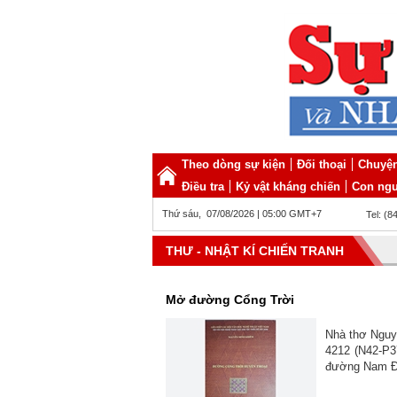
Theo dòng sự kiện
Đối thoại
Chuyện
Điều tra
Kỷ vật kháng chiến
Con ngư
Thứ sáu, 07/08/2026 | 05:00 GMT+7
Tel: (8
THƯ - NHẬT KÍ CHIẾN TRANH
Mở đường Cổng Trời
Nhà thơ Nguy
4212 (N42-P3
đường Nam Độ