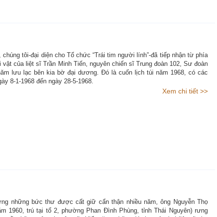
 chúng tôi-đại diện cho Tổ chức “Trái tim người lính”-đã tiếp nhận từ phía
 vật của liệt sĩ Trần Minh Tiến, nguyên chiến sĩ Trung đoàn 102, Sư đoàn
ăm lưu lạc bên kia bờ đại dương. Đó là cuốn lịch túi năm 1968, có các
gày 8-1-1968 đến ngày 28-5-1968.
Xem chi tiết >>
ng những bức thư được cất giữ cẩn thận nhiều năm, ông Nguyễn Thọ
ăm 1960, trú tại tổ 2, phường Phan Đình Phùng, tỉnh Thái Nguyên) rưng