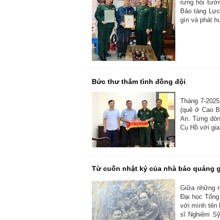
rưng hồi tưở
Bảo tàng Lực
gìn và phát hu
Bức thư thắm tình đồng đội
Tháng 7-2025
(quê ở Cao Bằ
An. Từng dòng
Cụ Hồ với gia
Từ cuốn nhật ký của nhà báo quáng 
Giữa những n
Đại học Tổng 
với mình tên 
sĩ Nghiêm Sỹ