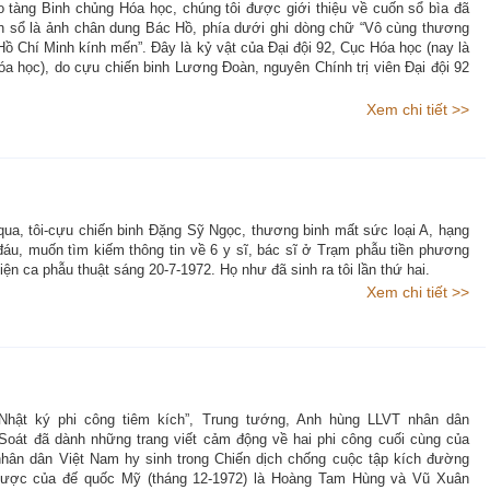
 tàng Binh chủng Hóa học, chúng tôi được giới thiệu về cuốn sổ bìa đã
n sổ là ảnh chân dung Bác Hồ, phía dưới ghi dòng chữ “Vô cùng thương
 Hồ Chí Minh kính mến”. Đây là kỷ vật của Đại đội 92, Cục Hóa học (nay là
a học), do cựu chiến binh Lương Đoàn, nguyên Chính trị viên Đại đội 92
Xem chi tiết >>
ua, tôi-cựu chiến binh Đặng Sỹ Ngọc, thương binh mất sức loại A, hạng
đáu, muốn tìm kiếm thông tin về 6 y sĩ, bác sĩ ở Trạm phẫu tiền phương
iện ca phẫu thuật sáng 20-7-1972. Họ như đã sinh ra tôi lần thứ hai.
Xem chi tiết >>
Nhật ký phi công tiêm kích”, Trung tướng, Anh hùng LLVT nhân dân
oát đã dành những trang viết cảm động về hai phi công cuối cùng của
hân dân Việt Nam hy sinh trong Chiến dịch chống cuộc tập kích đường
lược của đế quốc Mỹ (tháng 12-1972) là Hoàng Tam Hùng và Vũ Xuân