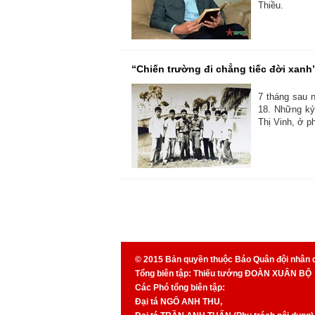
Thiều.
“Chiến trường đi chẳng tiếc đời xanh
7 tháng sau n
18. Những kỷ
Thị Vinh, ở p
© 2015 Bản quyền thuộc Báo Quân đội nhân 
Tổng biên tập: Thiếu tướng ĐOÀN XUÂN BỘ
Các Phó tổng biên tập:
Đại tá NGÔ ANH THU,