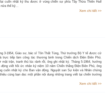
 lại cuốn nhật ký thu được ở vùng chiến sự phía Tây Thừa Thiên Huế
nửa thế kỷ...
Xem chi tiết >>
áng 3-1954, Giáo sư, bác sĩ Tôn Thất Tùng, Thứ trưởng Bộ Y tế được cử
và trực tiếp làm công tác thương binh trong Chiến dịch Điện Biên Phủ.
mặt trận, tranh thủ lúc rảnh rỗi, ông ghi nhật ký. Tháng 5-1964, hưởng
 động viết hồi ức nhân kỷ niệm 10 năm Chiến thắng Điện Biên Phủ, ông
ặng cuốn nhật ký cho Ban vận động. Nguyệt san Sự kiện và Nhân chứng
i thiệu cùng bạn đọc một phần nội dung những trang viết tại chiến trường
Xem chi tiết >>