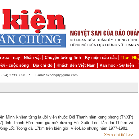
 xưa - nay
Nhân vật
Chuyện tướng lĩnh
Kỷ niệm sâu sắc
Thư - Nhậ
ời - cuộc sống
Địa chỉ đỏ
Khách đến Việt Nam
Văn học - Sự kiện
4 - 24) 3733 3598
*
E-mail: skncbqd@gmail.com
ễn Minh Khiêm từng là đội viên thuộc Đội Thanh niên xung phong (TNXP)
7) tỉnh Thanh Hóa tham gia mở đường Hồi Xuân-Tén Tằn dài 112km và
ng-Lốc Toong dài 17km trên biên giới Việt-Lào những năm 1977-1981.
Xem chi tiết >>