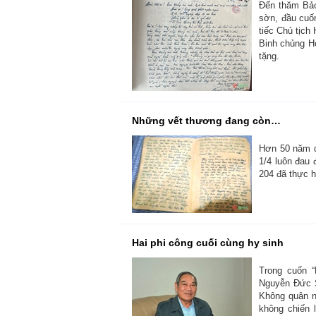
Đến thăm Bảo
sờn, đầu cuố
tiếc Chủ tịch
Binh chủng Hó
tặng.
Những vết thương đang còn…
Hơn 50 năm q
1/4 luôn đau 
204 đã thực h
Hai phi công cuối cùng hy sinh
Trong cuốn “
Nguyễn Đức S
Không quân n
không chiến 