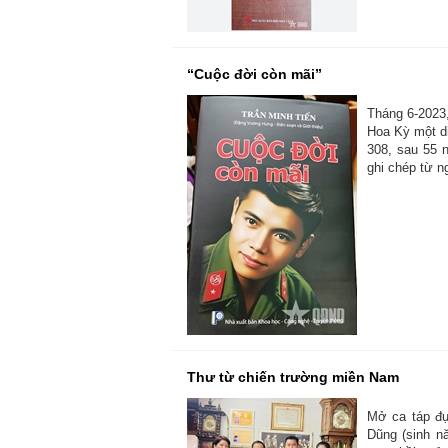
“Cuộc đời còn mãi”
Tháng 6-2023,
Hoa Kỳ một di
308, sau 55 n
ghi chép từ n
Thư từ chiến trường miền Nam
Mở ca táp đự
Dũng (sinh n