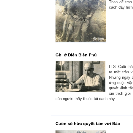
Thao để trao
cách đây hơn 
Ghi ở Điện Biên Phủ
LTS: Cuối th
ra mặt trận 
Những ngày ở 
ứng cuộc vận
quyết định t
xin trích giớ
của người thầy thuốc tài danh này.
Cuốn sổ hứa quyết tâm với Bác