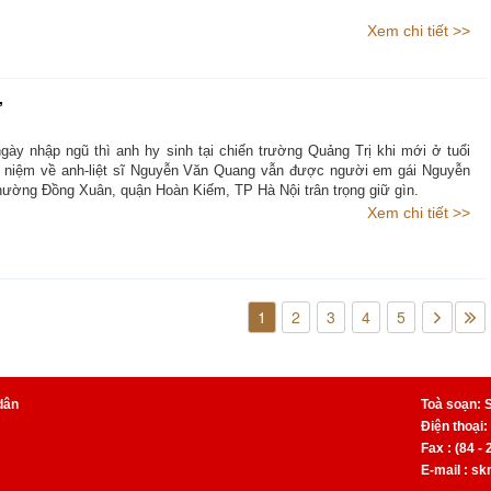
Xem chi tiết >>
”
gày nhập ngũ thì anh hy sinh tại chiến trường Quảng Trị khi mới ở tuổi
 niệm về anh-liệt sĩ Nguyễn Văn Quang vẫn được người em gái Nguyễn
hường Đồng Xuân, quận Hoàn Kiếm, TP Hà Nội trân trọng giữ gìn.
Xem chi tiết >>
1
2
3
4
5
dân
Toà soạn: 
Điện thoại:
Fax : (84 -
E-mail : s