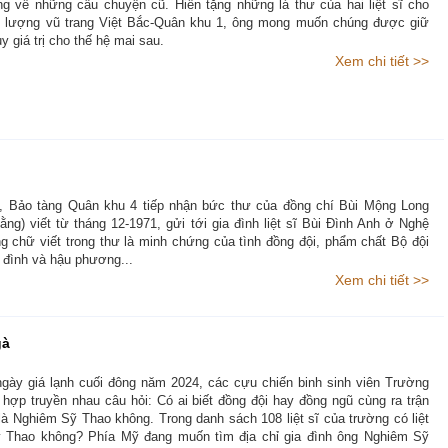
ng về những câu chuyện cũ. Hiến tặng những lá thư của hai liệt sĩ cho
 lượng vũ trang Việt Bắc-Quân khu 1, ông mong muốn chúng được giữ
y giá trị cho thế hệ mai sau.
Xem chi tiết >>
, Bảo tàng Quân khu 4 tiếp nhận bức thư của đồng chí Bùi Mộng Long
ng) viết từ tháng 12-1971, gửi tới gia đình liệt sĩ Bùi Đình Anh ở Nghệ
 chữ viết trong thư là minh chứng của tình đồng đội, phẩm chất Bộ đội
 đình và hậu phương...
Xem chi tiết >>
gà
gày giá lạnh cuối đông năm 2024, các cựu chiến binh sinh viên Trường
hợp truyền nhau câu hỏi: Có ai biết đồng đội hay đồng ngũ cùng ra trận
là Nghiêm Sỹ Thao không. Trong danh sách 108 liệt sĩ của trường có liệt
 Thao không? Phía Mỹ đang muốn tìm địa chỉ gia đình ông Nghiêm Sỹ