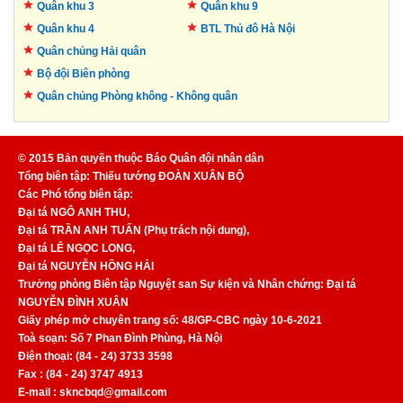
Quân khu 3
Quân khu 9
Quân khu 4
BTL Thủ đô
Hà Nội
Quân chủng Hải quân
Bộ đội Biên phòng
Quân chủng Phòng không -
Không quân
© 2015 Bản quyền thuộc Báo Quân đội nhân dân
Tổng biên tập: Thiếu tướng ĐOÀN XUÂN BỘ
Các Phó tổng biên tập:
Đại tá NGÔ ANH THU,
Đại tá TRẦN ANH TUẤN (Phụ trách nội dung),
Đại tá LÊ NGỌC LONG,
Đại tá NGUYỄN HỒNG HẢI
Trưởng phòng Biên tập Nguyệt san Sự kiện và Nhân chứng: Đại tá
NGUYỄN ĐÌNH XUÂN
Giấy phép mở chuyên trang số: 48/GP-CBC ngày 10-6-2021
Toà soạn: Số 7 Phan Đình Phùng, Hà Nội
Điện thoại: (84 - 24) 3733 3598
Fax : (84 - 24) 3747 4913
E-mail : skncbqd@gmail.com