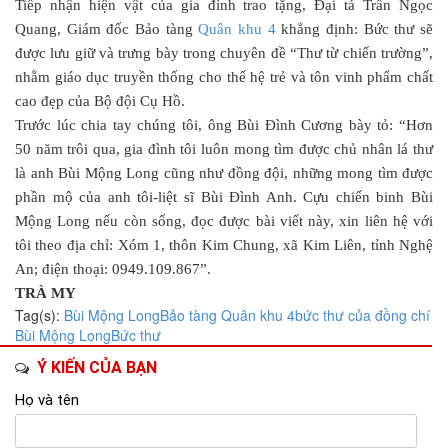
Tiếp nhận hiện vật của gia đình trao tặng, Đại tá Trần Ngọc
Quang, Giám đốc Bảo tàng
Quân khu 4
khẳng định: Bức thư sẽ
được lưu giữ và trưng bày trong chuyên đề “Thư từ chiến trường”,
nhằm giáo dục truyền thống cho thế hệ trẻ và tôn vinh phẩm chất
cao đẹp của Bộ đội Cụ Hồ.
Trước lúc chia tay chúng tôi, ông Bùi Đình Cương bày tỏ: “Hơn
50 năm trôi qua, gia đình tôi luôn mong tìm được chủ nhân lá thư
là anh Bùi Mộng Long cũng như đồng đội, những mong tìm được
phần mộ của anh tôi-liệt sĩ Bùi Đình Anh. Cựu chiến binh Bùi
Mộng Long nếu còn sống, đọc được bài viết này, xin liên hệ với
tôi theo địa chỉ: Xóm 1, thôn Kim Chung, xã Kim Liên, tỉnh Nghệ
An; điện thoại: 0949.109.867”.
TRÀ MY
Tag(s):
Bùi Mộng Long
Bảo tàng Quân khu 4
bức thư của đồng chí
Bùi Mộng Long
Bức thư
Ý KIẾN CỦA BẠN
Họ và tên