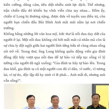
kiên cường, dũng cảm, tiêu diệt nhiều sinh lực địch. Thế nhưng,
trận chiến đấu đó khiến họ vĩnh viễn chia tay nhau... Hôm ấy,
chiến sĩ Long bị thương nặng, được đưa về tuyến sau điều trị, còn
người bạn chiến đấu Bùi Đình Anh mãi mãi nằm lại nơi chiến
trường.
Không bằng những lời văn hoa mỹ, bức thư là nỗi đau day dứt của
người ở lại. Một nỗi đau không chỉ bởi mất mát cá nhân mà còn là
sự chia ly đột ngột giữa hai người lính từng hứa sẽ cùng nhau sống
sót trở về. Trong thư, ông Long không quên động viên gia đình
đồng đội hãy vượt qua nỗi đau để tự hào và tiếp tục sống vì lý
tưởng của người đã ngã xuống: “Gia đình ta hãy tự hào lên. Trong
đau khổ, gia đình ta có một người con đã vì dân, vì nước, vì tương
lai, vì tự do, độc lập đã hy sinh vì lẽ phải... Anh mất đi, nhưng anh
vẫn sống!”.