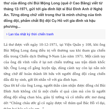
thư của đồng chí Bùi Mộng Long (quê ở Cao Bằng) viết từ
tháng 12-1971, gửi tới gia đình liệt sĩ Bùi Đình Anh ở Nghệ
An. Từng dòng chữ viết trong thư là minh chứng của tình
đồng đội, phẩm chất Bộ đội Cụ Hồ với gia đình và hậu
phương...
Lan tỏa nhật ký thời chiến tranh
Lá thư được viết ngày 10-12-1971, tại Viện Quân y 108, khi ông
Bùi Mộng Long đang điều trị vết thương sau khi tham gia chiến
đấu trong Chiến dịch Đường 9-Nam Lào năm 1971. Một cánh tay
của ông đã vĩnh viễn ở lại nơi chiến trường sau trận đánh khốc
liệt. Ông Long cố gắng luyện tập, dùng cánh tay còn lại nắn nót
từng chữ để hoàn thành lời hứa với người đồng đội cùng chiến
đấu đã hy sinh, gửi lời nhắn về với gia đình bạn.
Qua lời kể của ông Long, người thân cảm nhận được đồng chí Bùi
Đình Anh không chỉ là một chiến sĩ quả cảm mà còn là người
đồng đội sống chan hòa, giàu lý tưởng và có nhiều ước mơ dang
dở: “Chúng cháu ước gì có ngày được về thăm quê Bác Hồ vĩ đại,
thăm hai bác và các em...”.