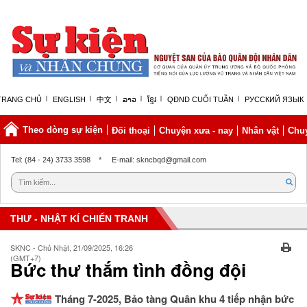
TRANG CHỦ
ENGLISH
中文
ລາວ
ខ្មែរ
QĐND CUỐI TUẦN
РУССКИЙ ЯЗЫК
Theo dòng sự kiện
Đối thoại
Chuyện xưa - nay
Nhân vật
Chuy
Chủ nhật, 09/08/2026 | 05:12 GMT+7
Tel: (84 - 24) 3733 3598
*
E-mail: skncbqd@gmail.com
THƯ - NHẬT KÍ CHIẾN TRANH
SKNC - Chủ Nhật, 21/09/2025, 16:26
(GMT+7)
Bức thư thắm tình đồng đội
Tháng 7-2025, Bảo tàng Quân khu 4 tiếp nhận bức