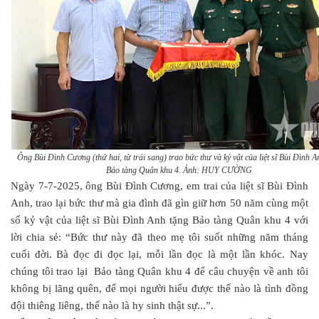
Ông Bùi Đình Cương (thứ hai, từ trái sang) trao bức thư và kỷ vật của liệt sĩ Bùi Đình A
Bảo tàng Quân khu 4. Ảnh: HUY CƯỜNG
Ngày 7-7-2025, ông Bùi Đình Cương, em trai của liệt sĩ Bùi Đình
Anh, trao lại bức thư mà gia đình đã gìn giữ hơn 50 năm cùng một
số kỷ vật của liệt sĩ Bùi Đình Anh tặng Bảo tàng Quân khu 4 với
lời chia sẻ: “Bức thư này đã theo mẹ tôi suốt những năm tháng
cuối đời. Bà đọc đi đọc lại, mỗi lần đọc là một lần khóc. Nay
chúng tôi trao lại Bảo tàng Quân khu 4 để câu chuyện về anh tôi
không bị lãng quên, để mọi người hiểu được thế nào là tình đồng
đội thiêng liêng, thế nào là hy sinh thật sự...”.