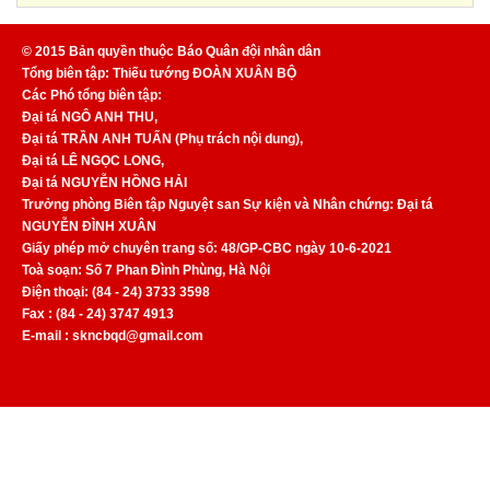
© 2015 Bản quyền thuộc Báo Quân đội nhân dân
Tổng biên tập: Thiếu tướng ĐOÀN XUÂN BỘ
Các Phó tổng biên tập:
Đại tá NGÔ ANH THU,
Đại tá TRẦN ANH TUẤN (Phụ trách nội dung),
Đại tá LÊ NGỌC LONG,
Đại tá NGUYỄN HỒNG HẢI
Trưởng phòng Biên tập Nguyệt san Sự kiện và Nhân chứng: Đại tá
NGUYỄN ĐÌNH XUÂN
Giấy phép mở chuyên trang số: 48/GP-CBC ngày 10-6-2021
Toà soạn: Số 7 Phan Đình Phùng, Hà Nội
Điện thoại: (84 - 24) 3733 3598
Fax : (84 - 24) 3747 4913
E-mail : skncbqd@gmail.com