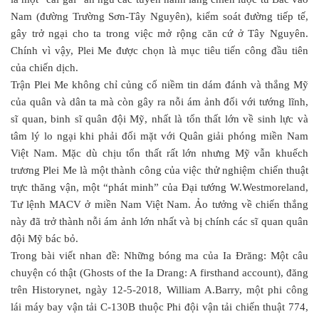
Nam (đường Trường Sơn-Tây Nguyên), kiểm soát đường tiếp tế,
gây trở ngại cho ta trong việc mở rộng căn cứ ở Tây Nguyên.
Chính vì vậy, Plei Me được chọn là mục tiêu tiến công đầu tiên
của chiến dịch.
Trận Plei Me không chỉ củng cố niềm tin dám đánh và thắng Mỹ
của quân và dân ta mà còn gây ra nỗi ám ảnh đối với tướng lĩnh,
sĩ quan, binh sĩ quân đội Mỹ, nhất là tổn thất lớn về sinh lực và
tâm lý lo ngại khi phải đối mặt với Quân giải phóng miền Nam
Việt Nam. Mặc dù chịu tổn thất rất lớn nhưng Mỹ vẫn khuếch
trương Plei Me là một thành công của việc thử nghiệm chiến thuật
trực thăng vận, một “phát minh” của Đại tướng W.Westmoreland,
Tư lệnh MACV ở miền Nam Việt Nam. Ảo tưởng về chiến thắng
này đã trở thành nỗi ám ảnh lớn nhất và bị chính các sĩ quan quân
đội Mỹ bác bỏ.
Trong bài viết nhan đề: Những bóng ma của Ia Đrăng: Một câu
chuyện có thật (Ghosts of the Ia Drang: A firsthand account), đăng
trên Historynet, ngày 12-5-2018, William A.Barry, một phi công
lái máy bay vận tải C-130B thuộc Phi đội vận tải chiến thuật 774,