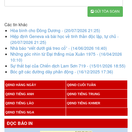
GỬI TÒA SOẠN
Các tin khác
Hòa bình cho Đông Dương
- (20/07/2026 21:25)
Hiệp định Geneva và bài học về tinh thần độc lập, tự chủ
-
(20/07/2026 21:25)
Nhà báo “viết dưới giá treo cổ”
- (14/06/2026 16:40)
Những góc nhìn từ Đại thắng mùa Xuân 1975
- (16/04/2026
10:10)
Sự thất bại của Chiến dịch Lam Sơn 719
- (15/01/2026 18:55)
​Bóc gỡ các đường dây phản động
- (16/12/2025 17:36)
QĐND HẰNG NGÀY
QĐND CUỐI TUẦN
QĐND TIẾNG ANH
QĐND TIẾNG TRUNG
QĐND TIẾNG LÀO
QĐND TIẾNG KHMER
QĐND TIẾNG NGA
ĐỌC BÁO IN