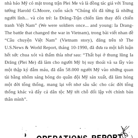
nhà báo Mỹ có mặt trong trận Plei Me và là đồng tác giả với Trung
tướng Harold G.Moore, cuốn sách “Chúng tôi đã từng là những
người lính... và còn trẻ: Ia Đrăng-Trận chiến làm thay đổi chiến
tranh Việt Nam” (We were soldiers once... and young: Ia Drang-
The battle that changed the war in Vietnam), trong bài viết nhan đề
“Câu chuyện Việt Nam” (Vietnam story), đăng trên tờ The
U.S.News & World Report, tháng 10-1990, đã đưa ra một kết luận
hết sức chua xót và thấm thía như sau: “Thất bại ở thung lũng Ia
Đrăng (Plei Me) đã làm cho người Mỹ bị suy thoái và sa lầy vào
một thập kỷ đẫm máu, đã dẫn 58.000 người Mỹ vào những quan
tài bằng nhôm sáng bóng do quân đội Mỹ sản xuất, đã làm hỏng
một đời tổng thống, mang lại vết nhơ sâu sắc cho các đời tổng
thống khác và đẩy cả dân tộc Mỹ tới chỗ đối lập với chính bản
thân mình”.