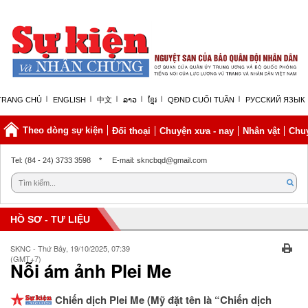
TRANG CHỦ
ENGLISH
中文
ລາວ
ខ្មែរ
QĐND CUỐI TUẦN
РУССКИЙ ЯЗЫК
Theo dòng sự kiện
Đối thoại
Chuyện xưa - nay
Nhân vật
Chuy
Thứ bảy, 08/08/2026 | 04:48 GMT+7
Tel: (84 - 24) 3733 3598
*
E-mail: skncbqd@gmail.com
HỒ SƠ - TƯ LIỆU
SKNC - Thứ Bảy, 19/10/2025, 07:39
(GMT+7)
Nỗi ám ảnh Plei Me
Chiến dịch Plei Me (Mỹ đặt tên là “Chiến dịch