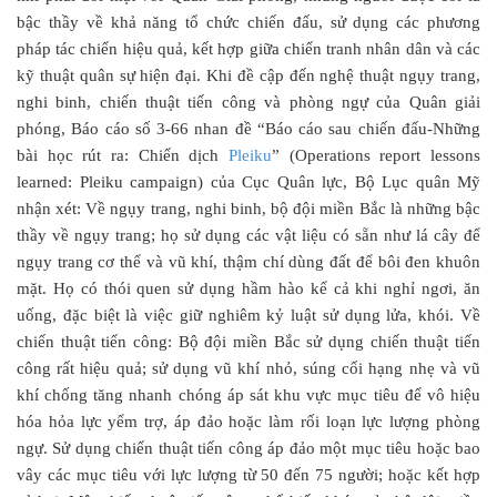
bậc thầy về khả năng tổ chức chiến đấu, sử dụng các phương
pháp tác chiến hiệu quả, kết hợp giữa chiến tranh nhân dân và các
kỹ thuật quân sự hiện đại. Khi đề cập đến nghệ thuật ngụy trang,
nghi binh, chiến thuật tiến công và phòng ngự của Quân giải
phóng, Báo cáo số 3-66 nhan đề “Báo cáo sau chiến đấu-Những
bài học rút ra: Chiến dịch
Pleiku
” (Operations report lessons
learned: Pleiku campaign) của Cục Quân lực, Bộ Lục quân Mỹ
nhận xét: Về ngụy trang, nghi binh, bộ đội miền Bắc là những bậc
thầy về ngụy trang; họ sử dụng các vật liệu có sẵn như lá cây để
ngụy trang cơ thể và vũ khí, thậm chí dùng đất để bôi đen khuôn
mặt. Họ có thói quen sử dụng hầm hào kể cả khi nghỉ ngơi, ăn
uống, đặc biệt là việc giữ nghiêm kỷ luật sử dụng lửa, khói. Về
chiến thuật tiến công: Bộ đội miền Bắc sử dụng chiến thuật tiến
công rất hiệu quả; sử dụng vũ khí nhỏ, súng cối hạng nhẹ và vũ
khí chống tăng nhanh chóng áp sát khu vực mục tiêu để vô hiệu
hóa hỏa lực yểm trợ, áp đảo hoặc làm rối loạn lực lượng phòng
ngự. Sử dụng chiến thuật tiến công áp đảo một mục tiêu hoặc bao
vây các mục tiêu với lực lượng từ 50 đến 75 người; hoặc kết hợp