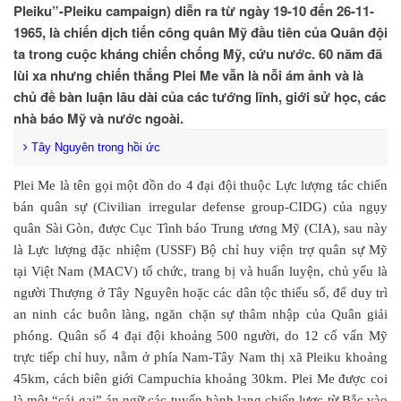
Pleiku”-Pleiku campaign) diễn ra từ ngày 19-10 đến 26-11-
1965, là chiến dịch tiến công quân Mỹ đầu tiên của Quân đội
ta trong cuộc kháng chiến chống Mỹ, cứu nước. 60 năm đã
lùi xa nhưng chiến thắng Plei Me vẫn là nỗi ám ảnh và là
chủ đề bàn luận lâu dài của các tướng lĩnh, giới sử học, các
nhà báo Mỹ và nước ngoài.
Tây Nguyên trong hồi ức
Plei Me là tên gọi một đồn do 4 đại đội thuộc Lực lượng tác chiến
bán quân sự (Civilian irregular defense group-CIDG) của ngụy
quân Sài Gòn, được Cục Tình báo Trung ương Mỹ (CIA), sau này
là Lực lượng đặc nhiệm (USSF) Bộ chỉ huy viện trợ quân sự Mỹ
tại Việt Nam (MACV) tổ chức, trang bị và huấn luyện, chủ yếu là
người Thượng ở Tây Nguyên hoặc các dân tộc thiểu số, để duy trì
an ninh các buôn làng, ngăn chặn sự thâm nhập của Quân giải
phóng. Quân số 4 đại đội khoảng 500 người, do 12 cố vấn Mỹ
trực tiếp chỉ huy, nằm ở phía Nam-Tây Nam thị xã Pleiku khoảng
45km, cách biên giới Campuchia khoảng 30km. Plei Me được coi
là một “cái gai” án ngữ các tuyến hành lang chiến lược từ Bắc vào