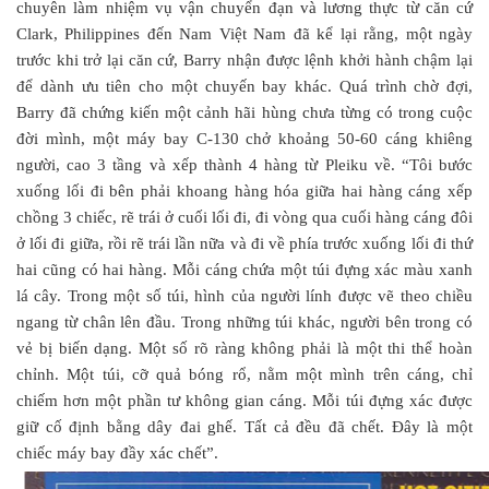
chuyên làm nhiệm vụ vận chuyển đạn và lương thực từ căn cứ
Clark, Philippines đến Nam Việt Nam đã kể lại rằng, một ngày
trước khi trở lại căn cứ, Barry nhận được lệnh khởi hành chậm lại
để dành ưu tiên cho một chuyến bay khác. Quá trình chờ đợi,
Barry đã chứng kiến một cảnh hãi hùng chưa từng có trong cuộc
đời mình, một máy bay C-130 chở khoảng 50-60 cáng khiêng
người, cao 3 tầng và xếp thành 4 hàng từ Pleiku về. “Tôi bước
xuống lối đi bên phải khoang hàng hóa giữa hai hàng cáng xếp
chồng 3 chiếc, rẽ trái ở cuối lối đi, đi vòng qua cuối hàng cáng đôi
ở lối đi giữa, rồi rẽ trái lần nữa và đi về phía trước xuống lối đi thứ
hai cũng có hai hàng. Mỗi cáng chứa một túi đựng xác màu xanh
lá cây. Trong một số túi, hình của người lính được vẽ theo chiều
ngang từ chân lên đầu. Trong những túi khác, người bên trong có
vẻ bị biến dạng. Một số rõ ràng không phải là một thi thể hoàn
chỉnh. Một túi, cỡ quả bóng rổ, nằm một mình trên cáng, chỉ
chiếm hơn một phần tư không gian cáng. Mỗi túi đựng xác được
giữ cố định bằng dây đai ghế. Tất cả đều đã chết. Đây là một
chiếc máy bay đầy xác chết”.