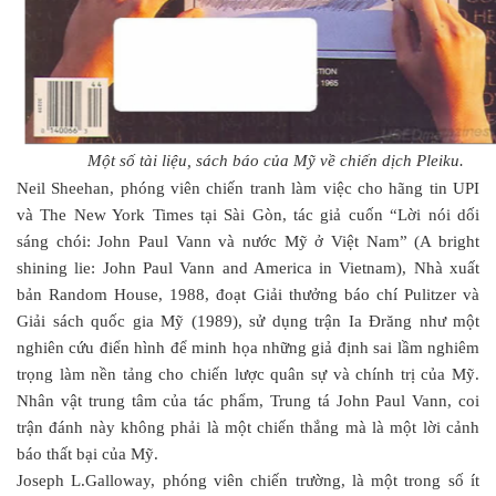
Một số tài liệu, sách báo của Mỹ về chiến dịch Pleiku.
Neil Sheehan, phóng viên chiến tranh làm việc cho hãng tin UPI
và The New York Times tại Sài Gòn, tác giả cuốn “Lời nói dối
sáng chói: John Paul Vann và nước Mỹ ở Việt Nam” (A bright
shining lie: John Paul Vann and America in Vietnam), Nhà xuất
bản Random House, 1988, đoạt Giải thưởng báo chí Pulitzer và
Giải sách quốc gia Mỹ (1989), sử dụng trận Ia Đrăng như một
nghiên cứu điển hình để minh họa những giả định sai lầm nghiêm
trọng làm nền tảng cho chiến lược quân sự và chính trị của Mỹ.
Nhân vật trung tâm của tác phẩm, Trung tá John Paul Vann, coi
trận đánh này không phải là một chiến thắng mà là một lời cảnh
báo thất bại của Mỹ.
Joseph L.Galloway, phóng viên chiến trường, là một trong số ít