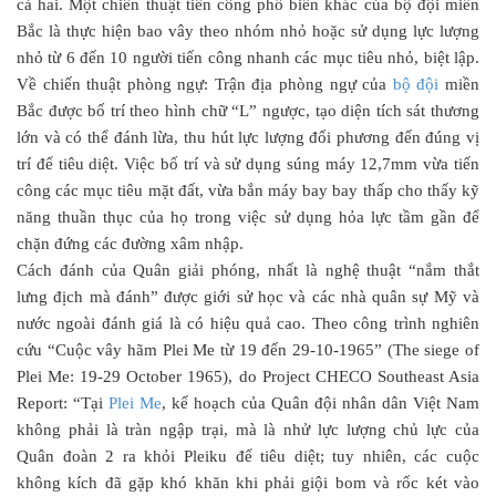
cả hai. Một chiến thuật tiến công phổ biến khác của bộ đội miền
Bắc là thực hiện bao vây theo nhóm nhỏ hoặc sử dụng lực lượng
nhỏ từ 6 đến 10 người tiến công nhanh các mục tiêu nhỏ, biệt lập.
Về chiến thuật phòng ngự: Trận địa phòng ngự của
bộ đội
miền
Bắc được bố trí theo hình chữ “L” ngược, tạo diện tích sát thương
lớn và có thể đánh lừa, thu hút lực lượng đối phương đến đúng vị
trí để tiêu diệt. Việc bố trí và sử dụng súng máy 12,7mm vừa tiến
công các mục tiêu mặt đất, vừa bắn máy bay bay thấp cho thấy kỹ
năng thuần thục của họ trong việc sử dụng hỏa lực tầm gần để
chặn đứng các đường xâm nhập.
Cách đánh của Quân giải phóng, nhất là nghệ thuật “nắm thắt
lưng địch mà đánh” được giới sử học và các nhà quân sự Mỹ và
nước ngoài đánh giá là có hiệu quả cao. Theo công trình nghiên
cứu “Cuộc vây hãm Plei Me từ 19 đến 29-10-1965” (The siege of
Plei Me: 19-29 October 1965), do Project CHECO Southeast Asia
Report: “Tại
Plei Me
, kế hoạch của Quân đội nhân dân Việt Nam
không phải là tràn ngập trại, mà là nhử lực lượng chủ lực của
Quân đoàn 2 ra khỏi Pleiku để tiêu diệt; tuy nhiên, các cuộc
không kích đã gặp khó khăn khi phải giội bom và rốc két vào