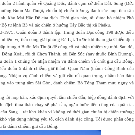
iểu đoàn 2 hành quân về Quảng Đức, đánh cụm cứ điểm Đắk Song (Đức
 hướng Buôn Ma Thuột, chuẩn bị chiến trường, đánh các mục tiêu sân
nh, kho Mai Hắc Đế của địch. Thời gian này, tôi được bổ nhiệm Phó
 Bộ tư lệnh B3 và tác chiến ở hướng Tây Bắc thị xã Pleiku.
3-1975, Quân đoàn 3 thành lập. Trung đoàn Đặc công 198 được điều
 nhiệm vụ tiến công giải phóng Đà Lạt. Trước khi tham gia Chiến dịch
tập trung ở Buôn Ma Thuột để củng cố và nhận nhiệm vụ mới. Sau đó,
 Đồng Xoài, rồi đi Chơn Thành, tới Bến Súc (nay thuộc Bình Dương),
iểu đoàn 1 chúng tôi nhận nhiệm vụ đánh chiếm và chốt giữ cầu Bông,
 Tiểu đoàn 5 đánh chiếm, giữ thành Quan Năm (thành Công Binh của
Sáng. Nhiệm vụ đánh chiếm và giữ cầu rất quan trọng, nhằm bảo đảm
công vào trung tâm Sài Gòn, đánh chiếm Bộ Tổng Tham mưu ngụy và
g tôi họp bàn, xác định quyết tâm chiến đấu, hiệp đồng đánh địch với
khi địch thua tháo chạy sẽ phá cầu, ngăn bước tiến công của quân ta.
ầu Sáng... rất khó khăn vì không có thời gian chuẩn bị chiến trường;
 khó vận dụng những yếu tố, cách đánh đặc công. Tôi được phân công
êu là đánh chiếm, giữ cầu Bông.