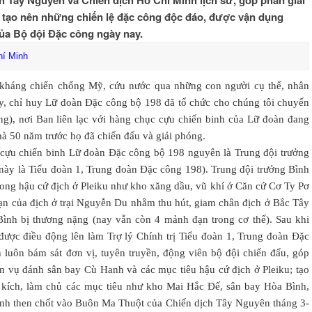
ch Tây Nguyên và Chiến dịch Hồ Chí Minh lịch sử, góp phần giải
 tạo nên những chiến lệ đặc công độc đáo, được vận dụng
của Bộ đội Đặc công ngày nay.
hí Minh
 kháng chiến chống Mỹ, cứu nước qua những con người cụ thể, nhân
y, chỉ huy Lữ đoàn Đặc công bộ 198 đã tổ chức cho chúng tôi chuyến
), nơi Ban liên lạc với hàng chục cựu chiến binh của Lữ đoàn đang
mà 50 năm trước họ đã chiến đấu và giải phóng.
c cựu chiến binh Lữ đoàn Đặc công bộ 198 nguyên là Trung đội trưởng
 này là Tiểu đoàn 1, Trung đoàn Đặc công 198). Trung đội trưởng Bình
trong hậu cứ địch ở Pleiku như kho xăng dầu, vũ khí ở Căn cứ Cơ Ty Pơ
ạn của địch ở trại Nguyễn Du nhằm thu hút, giam chân địch ở Bắc Tây
ình bị thương nặng (nay vẫn còn 4 mảnh đạn trong cơ thể). Sau khi
 được điều động lên làm Trợ lý Chính trị Tiểu đoàn 1, Trung đoàn Đặc
luôn bám sát đơn vị, tuyên truyền, động viên bộ đội chiến đấu, góp
m vụ đánh sân bay Cù Hanh và các mục tiêu hậu cứ địch ở Pleiku; tạo
p kích, làm chủ các mục tiêu như kho Mai Hắc Đế, sân bay Hòa Bình,
ánh then chốt vào Buôn Ma Thuột của Chiến dịch Tây Nguyên tháng 3-