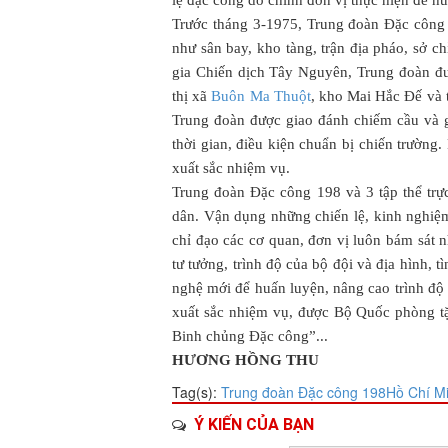
lệ đặc công do chính đơn vị thực hiện để h
Trước tháng 3-1975, Trung đoàn Đặc công 1
như sân bay, kho tàng, trận địa pháo, sở c
gia Chiến dịch Tây Nguyên, Trung đoàn đư
thị xã
Buôn Ma Thuột
, kho Mai Hắc Đế và 
Trung đoàn được giao đánh chiếm cầu và g
thời gian, điều kiện chuẩn bị chiến trường
xuất sắc nhiệm vụ.
Trung đoàn Đặc công 198 và 3 tập thể tr
dân. Vận dụng những chiến lệ, kinh nghiệ
chỉ đạo các cơ quan, đơn vị luôn bám sát n
tư tưởng, trình độ của bộ đội và địa hình, 
nghệ mới để huấn luyện, nâng cao trình độ
xuất sắc nhiệm vụ, được Bộ Quốc phòng tặn
Binh chủng Đặc công”...
HƯƠNG HỒNG THU
Tag(s):
Trung đoàn Đặc công 198
Hồ Chí M
Ý KIẾN CỦA BẠN