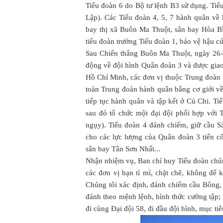
Tiểu đoàn 6 do Bộ tư lệnh B3 sử dụng. T
Lập). Các Tiểu đoàn 4, 5, 7 hành quân về
bay thị xã Buôn Ma Thuột, sân bay Hòa Bì
tiểu đoàn trưởng Tiểu đoàn 1, bảo vệ hậu cứ
Sau Chiến thắng Buôn Ma Thuột, ngày 26-
động về đội hình Quân đoàn 3 và được giao
Hồ Chí Minh, các đơn vị thuộc Trung đoàn 
toàn Trung đoàn hành quân bằng cơ giới về
tiếp tục hành quân và tập kết ở Củ Chi. T
sau đó tổ chức một đại đội phối hợp với
ngụy). Tiểu đoàn 4 đánh chiếm, giữ cầu 
cho các lực lượng của Quân đoàn 3 tiến 
sân bay Tân Sơn Nhất...
Nhận nhiệm vụ, Ban chỉ huy Tiểu đoàn chún
các đơn vị bạn tỉ mỉ, chặt chẽ, không để 
Chúng tôi xác định, đánh chiếm cầu Bông, c
đánh theo mệnh lệnh, hình thức cường tập;
đi cùng Đại đội 58, đi đầu đội hình, mục ti