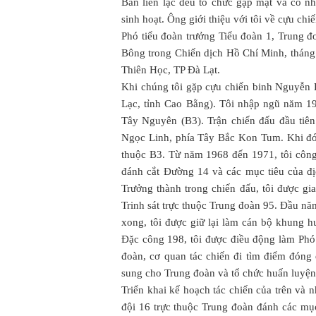
Ban liên lạc đều tổ chức gặp mặt và có nh
sinh hoạt. Ông giới thiệu với tôi về cựu c
Phó tiểu đoàn trưởng Tiểu đoàn 1, Trung đ
Bông trong Chiến dịch Hồ Chí Minh, tháng
Thiên Học, TP Đà Lạt.
Khi chúng tôi gặp cựu chiến binh Nguyễn K
Lạc, tỉnh Cao Bằng). Tôi nhập ngũ năm 1
Tây Nguyên (B3). Trận chiến đấu đầu tiên
Ngọc Linh, phía Tây Bắc Kon Tum. Khi đó, t
thuộc B3. Từ năm 1968 đến 1971, tôi công 
đánh cắt Đường 14 và các mục tiêu của đị
Trưởng thành trong chiến đấu, tôi được gi
Trinh sát trực thuộc Trung đoàn 95. Đầu nă
xong, tôi được giữ lại làm cán bộ khung h
Đặc công 198, tôi được điều động làm Phó
đoàn, cơ quan tác chiến đi tìm điểm đón
sung cho Trung đoàn và tổ chức huấn luyện
Triển khai kế hoạch tác chiến của trên và 
đội 16 trực thuộc Trung đoàn đánh các mục