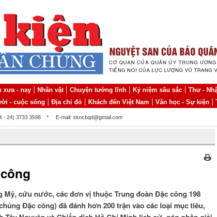
 xưa - nay
Nhân vật
Chuyện tướng lĩnh
Kỷ niệm sâu sắc
Thư - Nhậ
ời - cuộc sống
Địa chỉ đỏ
Khách đến Việt Nam
Văn học - Sự kiện
84 - 24) 3733 3598
*
E-mail: skncbqd@gmail.com
 công
 Mỹ, cứu nước, các đơn vị thuộc Trung đoàn Đặc công 198
chủng Đặc công) đã đánh hơn 200 trận vào các loại mục tiêu,