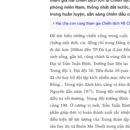
tham gia hai chiến dịch lớn là Chiến dị
phóng miền Nam, thống nhất đất nước,
trong huấn luyện, sẵn sàng chiến đấu 
Hai cha con cùng tham gia Chiến dịch Hồ C
Để tìm hiểu những chiến công trong cuộc
chứng một thời, các đồng chí trong Đảng ủ
đi dài hơn 200km đến TP Đà Lạt (Lâm Đồng
sinh sống, gắn bó, cũng chính là vùng đất 
Đại tá Trần Tuấn Bình, Trưởng ban liên lạ
Trung đội 1, Đại đội 56, Tiểu đoàn 20 (sau
đã chỉ huy bộ đội tập kích nhiều mục tiêu 
Rông... Trong trận đánh kho xăng và kho đ
Nguyên đầu năm 1975, Trung đội trưởng B
điều trị vết thương, Trung đội trưởng Bình
công 198. Ở cương vị mới, Trần Tuấn Bình 
phần giúp đơn vị hoàn thành xuất sắc nhiệ
điều kiện để lực lượng của Trung đoàn tậ
sân bay thị xã Buôn Ma Thuột trong trận đ