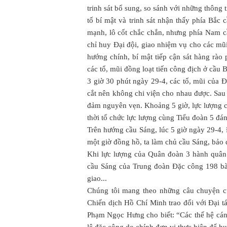
trinh sát bổ sung, so sánh với những thông 
tố bí mật và trinh sát nhận thấy phía Bắc
mạnh, lô cốt chắc chắn, nhưng phía Nam cầ
chỉ huy Đại đội, giao nhiệm vụ cho các mũ
hướng chính, bí mật tiếp cận sát hàng rào
các tổ, mũi đồng loạt tiến công địch ở cầu 
3 giờ 30 phút ngày 29-4, các tổ, mũi của Đạ
cắt nên không chi viện cho nhau được. Sau
đảm nguyên vẹn. Khoảng 5 giờ, lực lượng củ
thời tổ chức lực lượng cùng Tiểu đoàn 5 đ
Trên hướng cầu Sáng, lúc 5 giờ ngày 29-4, 
một giờ đồng hồ, ta làm chủ cầu Sáng, bảo 
Khi lực lượng của Quân đoàn 3 hành quân c
cầu Sáng của Trung đoàn Đặc công 198 bàn
giao...
Chúng tôi mang theo những câu chuyện củ
Chiến dịch Hồ Chí Minh trao đổi với Đại 
Phạm Ngọc Hưng cho biết: “Các thế hệ cán 