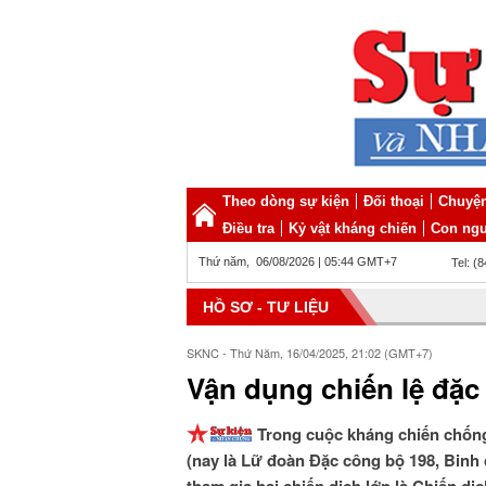
Theo dòng sự kiện
Đối thoại
Chuyện
Điều tra
Kỷ vật kháng chiến
Con ngư
Thứ năm, 06/08/2026 | 05:44 GMT+7
Tel: (
HỒ SƠ - TƯ LIỆU
SKNC - Thứ Năm, 16/04/2025, 21:02 (GMT+7)
Vận dụng chiến lệ đặc
Trong cuộc kháng chiến chống
(nay là Lữ đoàn Đặc công bộ 198, Binh 