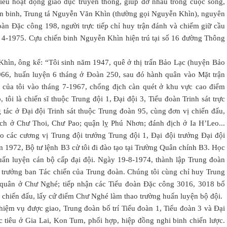
iều hoạt động giáo dục truyền thống, giúp đỡ nhau trong cuộc sống,
hiến binh, Trung tá Nguyễn Văn Khìn (thường gọi Nguyễn Khìn), nguyên
oàn Đặc công 198, người trực tiếp chỉ huy trận đánh và chiếm giữ cầu
 4-1975. Cựu chiến binh Nguyễn Khìn hiện trú tại số 16 đường Thông
hìn, ông kể: “Tôi sinh năm 1947, quê ở thị trấn Bảo Lạc (huyện Bảo
966, huấn luyện 6 tháng ở Đoàn 250, sau đó hành quân vào Mặt trận
 của tôi vào tháng 7-1967, chống địch càn quét ở khu vực cao điểm
ôi là chiến sĩ thuộc Trung đội 1, Đại đội 3, Tiểu đoàn Trinh sát trực
tác ở Đại đội Trinh sát thuộc Trung đoàn 95, cùng đơn vị chiến đấu,
ch ở Chư Thoi, Chư Pao; quận lỵ Phú Nhơn; đánh địch ở Ia H’Leo...
ao các cương vị Trung đội trưởng Trung đội 1, Đại đội trưởng Đại đội
m 1972, Bộ tư lệnh B3 cử tôi đi đào tạo tại Trường Quân chính B3. Học
uấn luyện cán bộ cấp đại đội. Ngày 19-8-1974, thành lập Trung đoàn
 trưởng ban Tác chiến của Trung đoàn. Chúng tôi cùng chỉ huy Trung
g quân ở Chư Nghé; tiếp nhận các Tiểu đoàn Đặc công 3016, 3018 bổ
 chiến đấu, lấy cứ điểm Chư Nghé làm thao trường huấn luyện bộ đội.
nhiệm vụ được giao, Trung đoàn bố trí Tiểu đoàn 1, Tiểu đoàn 3 và Đại
 tiêu ở Gia Lai, Kon Tum, phối hợp, hiệp đồng nghi binh chiến lược.