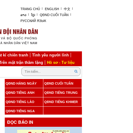
TRANG CHỦ
ENGLISH
中文
ລາວ
ខ្មែរ
QĐND CUỐI TUẦN
РУССКИЙ ЯЗЫК
t kí chiến tranh
Tình yêu người lính
Trên mặt trận thầm lặng
Hồ sơ - Tư liệu
QĐND HẰNG NGÀY
QĐND CUỐI TUẦN
QĐND TIẾNG ANH
QĐND TIẾNG TRUNG
QĐND TIẾNG LÀO
QĐND TIẾNG KHMER
QĐND TIẾNG NGA
ĐỌC BÁO IN