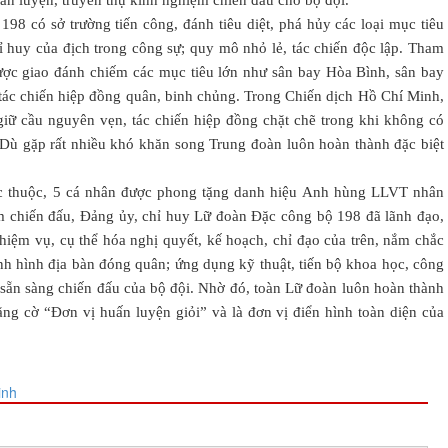
uấn luyện, truyền thụ kinh nghiệm chiến đấu cho bộ đội.
98 có sở trường tiến công, đánh tiêu diệt, phá hủy các loại mục tiêu
hỉ huy của địch trong công sự; quy mô nhỏ lẻ, tác chiến độc lập. Tham
ợc giao đánh chiếm các mục tiêu lớn như sân bay Hòa Bình, sân bay
tác chiến hiệp đồng quân, binh chủng. Trong Chiến dịch Hồ Chí Minh,
iữ cầu nguyên vẹn, tác chiến hiệp đồng chặt chẽ trong khi không có
. Dù gặp rất nhiều khó khăn song Trung đoàn luôn hoàn thành đặc biệt
ực thuộc, 5 cá nhân được phong tặng danh hiệu Anh hùng LLVT nhân
m chiến đấu, Đảng ủy, chỉ huy Lữ đoàn Đặc công bộ 198 đã lãnh đạo,
hiệm vụ, cụ thể hóa nghị quyết, kế hoạch, chỉ đạo của trên, nắm chắc
tình hình địa bàn đóng quân; ứng dụng kỹ thuật, tiến bộ khoa học, công
 sẵn sàng chiến đấu của bộ đội. Nhờ đó, toàn Lữ đoàn luôn hoàn thành
g cờ “Đơn vị huấn luyện giỏi” và là đơn vị điển hình toàn diện của
inh