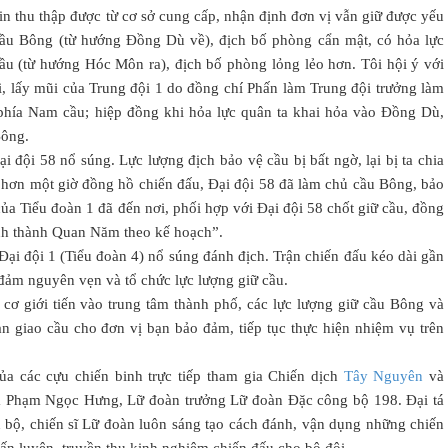
tin thu thập được từ cơ sở cung cấp, nhận định đơn vị vẫn giữ được yếu
 cầu Bông (từ hướng Đồng Dù về), địch bố phòng cẩn mật, có hỏa lực
u (từ hướng Hóc Môn ra), địch bố phòng lỏng lẻo hơn. Tôi hội ý với
i, lấy mũi của Trung đội 1 do đồng chí Phấn làm Trung đội trưởng làm
 phía Nam cầu; hiệp đồng khi hỏa lực quân ta khai hỏa vào Đồng Dù,
Bông.
i đội 58 nổ súng. Lực lượng địch bảo vệ cầu bị bất ngờ, lại bị ta chia
 hơn một giờ đồng hồ chiến đấu, Đại đội 58 đã làm chủ cầu Bông, bảo
a Tiểu đoàn 1 đã đến nơi, phối hợp với Đại đội 58 chốt giữ cầu, đồng
ánh thành Quan Năm theo kế hoạch”.
Đại đội 1 (Tiểu đoàn 4) nổ súng đánh địch. Trận chiến đấu kéo dài gần
đảm nguyên vẹn và tổ chức lực lượng giữ cầu.
ơ giới tiến vào trung tâm thành phố, các lực lượng giữ cầu Bông và
 giao cầu cho đơn vị bạn bảo đảm, tiếp tục thực hiện nhiệm vụ trên
a các cựu chiến binh trực tiếp tham gia Chiến dịch
Tây Nguyên
và
tá Phạm Ngọc Hưng, Lữ đoàn trưởng Lữ đoàn Đặc công bộ 198. Đại tá
bộ, chiến sĩ Lữ đoàn luôn sáng tạo cách đánh, vận dụng những chiến