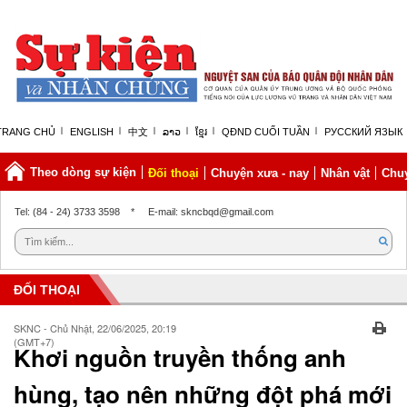
TRANG CHỦ
ENGLISH
中文
ລາວ
ខ្មែរ
QĐND CUỐI TUẦN
РУССКИЙ ЯЗЫК
Theo dòng sự kiện
Đối thoại
Chuyện xưa - nay
Nhân vật
Chuy
Chủ nhật, 09/08/2026 | 08:32 GMT+7
Tel: (84 - 24) 3733 3598
*
E-mail: skncbqd@gmail.com
ĐỐI THOẠI
SKNC - Chủ Nhật, 22/06/2025, 20:19
(GMT+7)
Khơi nguồn truyền thống anh
hùng, tạo nên những đột phá mới