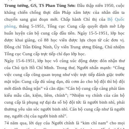
Trung tướng, GS, TS Phan Tùng Sơn:
Đầu thập niên 1950, cuộc
kháng chiến chống thực dân Pháp xâm lược của nhân dân ta
chuyển sang giai đoạn mới. Chấp hành Chỉ thị của
Bộ Quốc
phòng
, tháng 5-1951, Tổng cục Cung cấp quyết định mở Lớp
huấn luyện cán bộ cung cấp đầu tiên. Ngày 15-5-1951, lớp học
được khai giảng, có 88 học viên được lựa chọn từ các đơn vị.
Đồng chí Trần Đăng Ninh, Ủy viên Trung ương Đảng, Chủ nhiệm
Tổng cục Cung cấp trực tiếp chỉ đạo lớp học.
Ngày 15-6-1951, lớp học vô cùng xúc động được đón nhận thư
của Chủ tịch Hồ Chí Minh. Trong thư, Người nhấn mạnh: “Công
việc cung cấp cũng quan trọng như việc trực tiếp đánh giặc trước
mặt trận: Cung cấp đủ súng đạn, đủ cơm áo cho bộ đội thì bộ đội
mới đánh thắng trận” và căn dặn: “Cán bộ cung cấp càng phải làm
kiểu mẫu cần, kiệm, liêm, chính”; “Nhiệm vụ chính của cán bộ
cung cấp là phụng sự đại đa số bộ đội tức là người binh nhì, phải
thương yêu săn sóc người binh nhì. Cán bộ cung cấp như là người
mẹ, người chị của người binh nhì”.
74 năm qua, lời dạy của Người chính là “kim chỉ nam” cho mọi