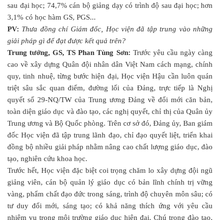
sau đại học; 74,7% cán bộ giảng dạy có trình độ sau đại học; hơn
3,1% có học hàm GS, PGS...
PV:
Thưa đồng chí Giám đốc, Học viện đã tập trung vào những
giải pháp gì để đạt được kết quả trên?
Trung tướng, GS, TS Phan Tùng Sơn:
Trước yêu cầu ngày càng
cao về xây dựng Quân đội nhân dân Việt Nam cách mạng, chính
quy, tinh nhuệ, từng bước hiện đại, Học viện Hậu cần luôn quán
triệt sâu sắc quan điểm, đường lối của Đảng, trực tiếp là Nghị
quyết số 29-NQ/TW của Trung ương Đảng về đổi mới căn bản,
toàn diện giáo dục và đào tạo, các nghị quyết, chỉ thị của Quân ủy
Trung ương và Bộ Quốc phòng. Trên cơ sở đó, Đảng ủy, Ban giám
đốc Học viện đã tập trung lãnh đạo, chỉ đạo quyết liệt, triển khai
đồng bộ nhiều giải pháp nhằm nâng cao chất lượng giáo dục, đào
tạo, nghiên cứu khoa học.
Trước hết, Học viện đặc biệt coi trọng chăm lo xây dựng đội ngũ
giảng viên, cán bộ quản lý giáo dục có bản lĩnh chính trị vững
vàng, phẩm chất đạo đức trong sáng, trình độ chuyên môn sâu; có
tư duy đổi mới, sáng tạo; có khả năng thích ứng với yêu cầu
nhiệm vụ trong môi trường giáo dục hiện đại. Chú trọng đào tạo,