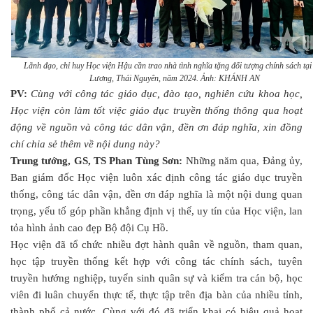
Lãnh đạo, chỉ huy Học viện Hậu cần trao nhà tình nghĩa tặng đối tượng chính sách tạ
Lương, Thái Nguyên, năm 2024. Ảnh: KHÁNH AN
PV:
Cùng với công tác giáo dục, đào tạo, nghiên cứu khoa học,
Học viện còn làm tốt việc giáo dục truyền thống thông qua hoạt
động về nguồn và công tác dân vận, đền ơn đáp nghĩa, xin đồng
chí chia sẻ thêm về nội dung này?
Trung tướng, GS, TS Phan Tùng Sơn:
Những năm qua, Đảng ủy,
Ban giám đốc Học viện luôn xác định công tác giáo dục truyền
thống, công tác dân vận, đền ơn đáp nghĩa là một nội dung quan
trọng, yếu tố góp phần khẳng định vị thế, uy tín của Học viện, lan
tỏa hình ảnh cao đẹp Bộ đội Cụ Hồ.
Học viện đã tổ chức nhiều đợt hành quân về nguồn, tham quan,
học tập truyền thống kết hợp với công tác chính sách, tuyên
truyền hướng nghiệp, tuyển sinh quân sự và kiểm tra cán bộ, học
viên đi luân chuyển thực tế, thực tập trên địa bàn của nhiều tỉnh,
thành phố cả nước. Cùng với đó đã triển khai có hiệu quả hoạt