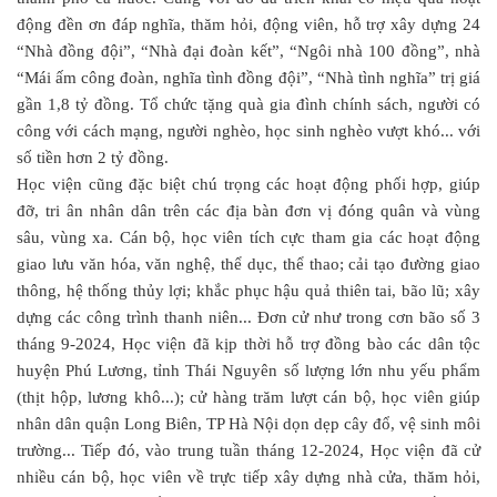
động đền ơn đáp nghĩa, thăm hỏi, động viên, hỗ trợ xây dựng 24
“Nhà đồng đội”, “Nhà đại đoàn kết”, “Ngôi nhà 100 đồng”, nhà
“Mái ấm công đoàn, nghĩa tình đồng đội”, “Nhà tình nghĩa” trị giá
gần 1,8 tỷ đồng. Tổ chức tặng quà gia đình chính sách, người có
công với cách mạng, người nghèo, học sinh nghèo vượt khó... với
số tiền hơn 2 tỷ đồng.
Học viện cũng đặc biệt chú trọng các hoạt động phối hợp, giúp
đỡ, tri ân nhân dân trên các địa bàn đơn vị đóng quân và vùng
sâu, vùng xa. Cán bộ, học viên tích cực tham gia các hoạt động
giao lưu văn hóa, văn nghệ, thể dục, thể thao; cải tạo đường giao
thông, hệ thống thủy lợi; khắc phục hậu quả thiên tai, bão lũ; xây
dựng các công trình thanh niên... Đơn cử như trong cơn bão số 3
tháng 9-2024, Học viện đã kịp thời hỗ trợ đồng bào các dân tộc
huyện Phú Lương, tỉnh Thái Nguyên số lượng lớn nhu yếu phẩm
(thịt hộp, lương khô...); cử hàng trăm lượt cán bộ, học viên giúp
nhân dân quận Long Biên, TP Hà Nội dọn dẹp cây đổ, vệ sinh môi
trường... Tiếp đó, vào trung tuần tháng 12-2024, Học viện đã cử
nhiều cán bộ, học viên về trực tiếp xây dựng nhà cửa, thăm hỏi,