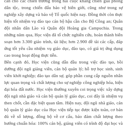
cần cho các chiến trường trong hai cuộc kháng chiến giải phóng
dân tộc, trong chiến đấu bảo vệ biên giới, cũng như trong sự
nghiệp xây dựng và bảo vệ Tổ quốc hiện nay. Đồng thời còn thực
hiện tốt nhiệm vụ đào tạo cán bộ hậu cần cho Bộ Công an; Quân
đội nhân dân Lào và Quân đội Hoàng gia Campuchia. Trong
những năm qua, Học viện đã tổ chức nghiên cứu, hoàn thành biên
soạn hơn 3.300 giáo trình, tài liệu; hơn 2.900 đề tài các cấp, đáp
ứng tốt yêu cầu nhiệm vụ giáo dục, đào tạo, có giá trị ứng dụng
cao trong hoạt động thực tiễn.
Bên cạnh đó, Học viện cũng dẫn đầu trong việc đào tạo, bồi
dưỡng đội ngũ giảng viên, cán bộ quản lý; hỗ trợ học sinh, sinh
viên khởi nghiệp; đào tạo dân sự, góp phần cung cấp nguồn nhân
lực quan trọng và chất lượng cho sự nghiệp công nghiệp hóa, hiện
đại hóa đất nước. Học viện thường xuyên coi trọng việc xây dựng
đội ngũ nhà giáo và cán bộ quản lý giáo dục, coi đây là nhiệm vụ
then chốt, cần đặc biệt quan tâm. Hiện nay, đội ngũ nhà giáo, cán
bộ quản lý giáo dục của Học viện tiếp tục được kiện toàn, cơ bản
đủ về số lượng, đồng bộ về cơ cấu, bảo đảm chất lượng theo
hướng chuẩn hóa: 100% cán bộ, giảng viên có trình độ đại học và