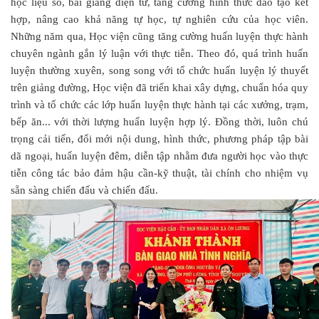
học liệu số, bài giảng điện tử, tăng cường hình thức đào tạo kết
hợp, nâng cao khả năng tự học, tự nghiên cứu của học viên.
Những năm qua, Học viện cũng tăng cường huấn luyện thực hành
chuyên ngành gắn lý luận với thực tiễn. Theo đó, quá trình huấn
luyện thường xuyên, song song với tổ chức huấn luyện lý thuyết
trên giảng đường, Học viện đã triển khai xây dựng, chuẩn hóa quy
trình và tổ chức các lớp huấn luyện thực hành tại các xưởng, trạm,
bếp ăn... với thời lượng huấn luyện hợp lý. Đồng thời, luôn chú
trọng cải tiến, đổi mới nội dung, hình thức, phương pháp tập bài
dã ngoại, huấn luyện đêm, diễn tập nhằm đưa người học vào thực
tiễn công tác bảo đảm hậu cần-kỹ thuật, tài chính cho nhiệm vụ
sẵn sàng chiến đấu và chiến đấu.