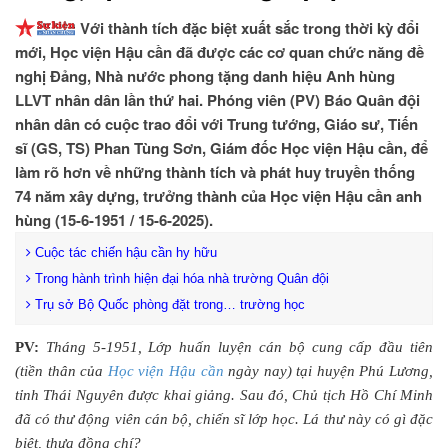
Với thành tích đặc biệt xuất sắc trong thời kỳ đổi
mới, Học viện Hậu cần đã được các cơ quan chức năng đề
nghị Đảng, Nhà nước phong tặng danh hiệu Anh hùng
LLVT nhân dân lần thứ hai. Phóng viên (PV) Báo Quân đội
nhân dân có cuộc trao đổi với Trung tướng, Giáo sư, Tiến
sĩ (GS, TS) Phan Tùng Sơn, Giám đốc Học viện Hậu cần, để
làm rõ hơn về những thành tích và phát huy truyền thống
74 năm xây dựng, trưởng thành của Học viện Hậu cần anh
hùng (15-6-1951 / 15-6-2025).
Cuộc tác chiến hậu cần hy hữu
Trong hành trình hiện đại hóa nhà trường Quân đội
Trụ sở Bộ Quốc phòng đặt trong… trường học
PV:
Tháng 5-1951, Lớp huấn luyện cán bộ cung cấp đầu tiên
(tiền thân của
Học viện Hậu cần
ngày nay) tại huyện Phú Lương,
tỉnh Thái Nguyên được khai giảng. Sau đó, Chủ tịch Hồ Chí Minh
đã có thư động viên cán bộ, chiến sĩ lớp học. Lá thư này có gì đặc
biệt, thưa đồng chí?