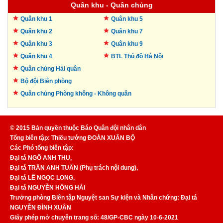
Quân khu - Quân chủng
Quân khu 1
Quân khu 5
Quân khu 2
Quân khu 7
Quân khu 3
Quân khu 9
Quân khu 4
BTL Thủ đô
Hà Nội
Quân chủng Hải quân
Bộ đội Biên phòng
Quân chủng Phòng không -
Không quân
© 2015 Bản quyền thuộc Báo Quân đội nhân dân
Tổng biên tập: Thiếu tướng ĐOÀN XUÂN BỘ
Các Phó tổng biên tập:
Đại tá NGÔ ANH THU,
Đại tá TRẦN ANH TUẤN (Phụ trách nội dung),
Đại tá LÊ NGỌC LONG,
Đại tá NGUYỄN HỒNG HẢI
Trưởng phòng Biên tập Nguyệt san Sự kiện và Nhân chứng: Đại tá
NGUYỄN ĐÌNH XUÂN
Giấy phép mở chuyên trang số: 48/GP-CBC ngày 10-6-2021