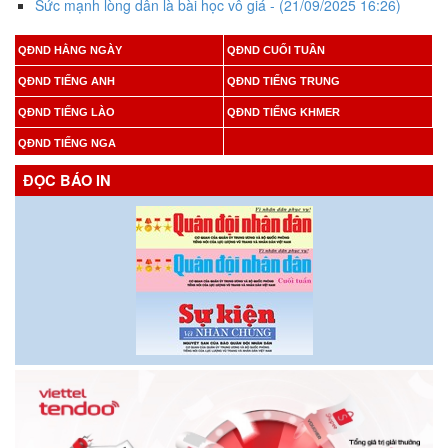
Sức mạnh lòng dân là bài học vô giá
- (21/09/2025 16:26)
QĐND HẰNG NGÀY
QĐND CUỐI TUẦN
QĐND TIẾNG ANH
QĐND TIẾNG TRUNG
QĐND TIẾNG LÀO
QĐND TIẾNG KHMER
QĐND TIẾNG NGA
ĐỌC BÁO IN