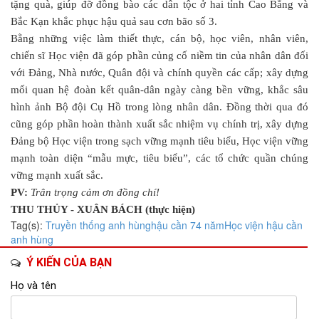
tặng quà, giúp đỡ đồng bào các dân tộc ở hai tỉnh Cao Bằng và
Bắc Kạn khắc phục hậu quả sau cơn bão số 3.
Bằng những việc làm thiết thực, cán bộ, học viên, nhân viên,
chiến sĩ Học viện đã góp phần củng cố niềm tin của nhân dân đối
với Đảng, Nhà nước, Quân đội và chính quyền các cấp; xây dựng
mối quan hệ đoàn kết quân-dân ngày càng bền vững, khắc sâu
hình ảnh Bộ đội Cụ Hồ trong lòng nhân dân. Đồng thời qua đó
cũng góp phần hoàn thành xuất sắc nhiệm vụ chính trị, xây dựng
Đảng bộ Học viện trong sạch vững mạnh tiêu biểu, Học viện vững
mạnh toàn diện “mẫu mực, tiêu biểu”, các tổ chức quần chúng
vững mạnh xuất sắc.
PV:
Trân trọng cảm ơn đồng chí!
THU THỦY - XUÂN BÁCH (thực hiện)
Tag(s):
Truyền thống anh hùng
hậu cần
74 năm
Học viện hậu cần
anh hùng
Ý KIẾN CỦA BẠN
Họ và tên