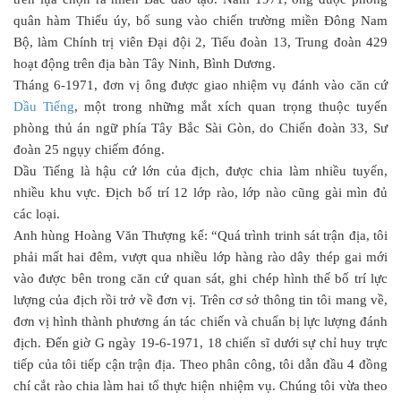
quân hàm Thiếu úy, bổ sung vào chiến trường miền Đông Nam
Bộ, làm Chính trị viên Đại đội 2, Tiểu đoàn 13, Trung đoàn 429
hoạt động trên địa bàn Tây Ninh, Bình Dương.
Tháng 6-1971, đơn vị ông được giao nhiệm vụ đánh vào căn cứ
Dầu Tiếng
, một trong những mắt xích quan trọng thuộc tuyến
phòng thủ án ngữ phía Tây Bắc Sài Gòn, do Chiến đoàn 33, Sư
đoàn 25 ngụy chiếm đóng.
Dầu Tiếng là hậu cứ lớn của địch, được chia làm nhiều tuyến,
nhiều khu vực. Địch bố trí 12 lớp rào, lớp nào cũng gài mìn đủ
các loại.
Anh hùng Hoàng Văn Thượng kể: “Quá trình trinh sát trận địa, tôi
phải mất hai đêm, vượt qua nhiều lớp hàng rào dây thép gai mới
vào được bên trong căn cứ quan sát, ghi chép hình thế bố trí lực
lượng của địch rồi trở về đơn vị. Trên cơ sở thông tin tôi mang về,
đơn vị hình thành phương án tác chiến và chuẩn bị lực lượng đánh
địch. Đến giờ G ngày 19-6-1971, 18 chiến sĩ dưới sự chỉ huy trực
tiếp của tôi tiếp cận trận địa. Theo phân công, tôi dẫn đầu 4 đồng
chí cắt rào chia làm hai tổ thực hiện nhiệm vụ. Chúng tôi vừa theo