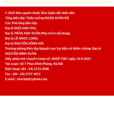
© 2015 Bản quyền thuộc Báo Quân đội nhân dân
Tổng biên tập: Thiếu tướng ĐOÀN XUÂN BỘ
Các Phó tổng biên tập:
Đại tá NGÔ ANH THU,
Đại tá TRẦN ANH TUẤN (Phụ trách nội dung),
Đại tá LÊ NGỌC LONG,
Đại tá NGUYỄN HỒNG HẢI
Trưởng phòng Biên tập Nguyệt san Sự kiện và Nhân chứng: Đại tá
NGUYỄN ĐÌNH XUÂN
Giấy phép mở chuyên trang số: 48/GP-CBC ngày 10-6-2021
Toà soạn: Số 7 Phan Đình Phùng, Hà Nội
Điện thoại: (84 - 24) 3733 3598
Fax : (84 - 24) 3747 4913
E-mail : skncbqd@gmail.com