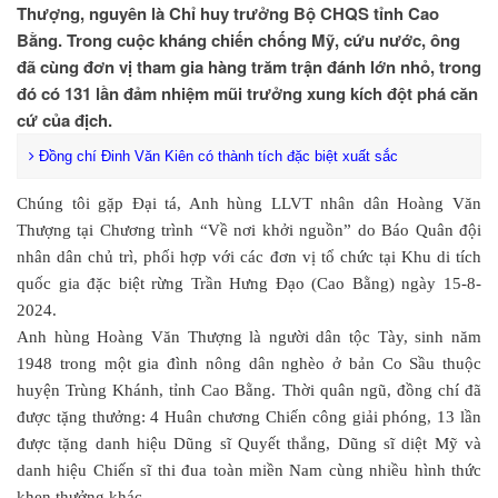
Thượng, nguyên là Chỉ huy trưởng Bộ CHQS tỉnh Cao
Bằng. Trong cuộc kháng chiến chống Mỹ, cứu nước, ông
đã cùng đơn vị tham gia hàng trăm trận đánh lớn nhỏ, trong
đó có 131 lần đảm nhiệm mũi trưởng xung kích đột phá căn
cứ của địch.
Đồng chí Đinh Văn Kiên có thành tích đặc biệt xuất sắc
Chúng tôi gặp Đại tá, Anh hùng LLVT nhân dân Hoàng Văn
Thượng tại Chương trình “Về nơi khởi nguồn” do Báo Quân đội
nhân dân chủ trì, phối hợp với các đơn vị tổ chức tại Khu di tích
quốc gia đặc biệt rừng Trần Hưng Đạo (Cao Bằng) ngày 15-8-
2024.
Anh hùng Hoàng Văn Thượng là người dân tộc Tày, sinh năm
1948 trong một gia đình nông dân nghèo ở bản Co Sầu thuộc
huyện Trùng Khánh, tỉnh Cao Bằng. Thời quân ngũ, đồng chí đã
được tặng thưởng: 4 Huân chương Chiến công giải phóng, 13 lần
được tặng danh hiệu Dũng sĩ Quyết thắng, Dũng sĩ diệt Mỹ và
danh hiệu Chiến sĩ thi đua toàn miền Nam cùng nhiều hình thức
khen thưởng khác...