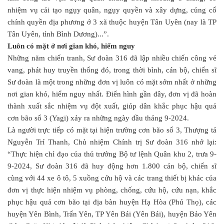
nhiệm vụ cải tạo ngụy quân, ngụy quyền và xây dựng, củng cố
chính quyền địa phương ở 3 xã thuộc huyện Tân Uyên (nay là TP
Tân Uyên, tỉnh Bình Dương)...”.
Luôn có mặt ở nơi gian khó, hiểm nguy
Những năm chiến tranh, Sư đoàn 316 đã lập nhiều chiến công vẻ
vang, phát huy truyền thống đó, trong thời bình, cán bộ, chiến sĩ
Sư đoàn là một trong những đơn vị luôn có mặt sớm nhất ở những
nơi gian khó, hiểm nguy nhất. Điển hình gần đây, đơn vị đã hoàn
thành xuất sắc nhiệm vụ đột xuất, giúp dân khắc phục hậu quả
cơn bão số 3 (Yagi) xảy ra những ngày đầu tháng 9-2024.
Là người trực tiếp có mặt tại hiện trường cơn bão số 3, Thượng tá
Nguyễn Trí Thanh, Chủ nhiệm Chính trị Sư đoàn 316 nhớ lại:
“Thực hiện chỉ đạo của thủ trưởng Bộ tư lệnh Quân khu 2, trưa 9-
9-2024, Sư đoàn 316 đã huy động hơn 1.800 cán bộ, chiến sĩ
cùng với 44 xe ô tô, 5 xuồng cứu hộ và các trang thiết bị khác của
đơn vị thực hiện nhiệm vụ phòng, chống, cứu hộ, cứu nạn, khắc
phục hậu quả cơn bão tại địa bàn huyện Hạ Hòa (Phú Thọ), các
huyện Yên Bình, Trấn Yên, TP Yên Bái (Yên Bái), huyện Bảo Yên