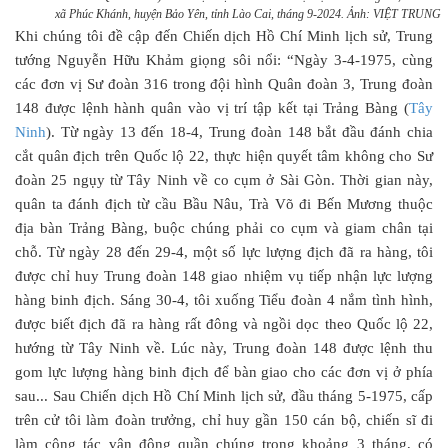
xã Phúc Khánh, huyện Bảo Yên, tỉnh Lào Cai, tháng 9-2024. Ảnh: VIỆT TRUNG
Khi chúng tôi đề cập đến Chiến dịch Hồ Chí Minh lịch sử, Trung
tướng Nguyễn Hữu Khảm giọng sôi nổi: “Ngày 3-4-1975, cùng
các đơn vị Sư đoàn 316 trong đội hình Quân đoàn 3, Trung đoàn
148 được lệnh hành quân vào vị trí tập kết tại Trảng Bàng (
Tây
Ninh
). Từ ngày 13 đến 18-4, Trung đoàn 148 bắt đầu đánh chia
cắt quân địch trên Quốc lộ 22, thực hiện quyết tâm không cho Sư
đoàn 25 ngụy từ Tây Ninh về co cụm ở Sài Gòn. Thời gian này,
quân ta đánh địch từ cầu Bầu Nâu, Trà Võ đi Bến Mương thuộc
địa bàn Trảng Bàng, buộc chúng phải co cụm và giam chân tại
chỗ. Từ ngày 28 đến 29-4, một số lực lượng địch đã ra hàng, tôi
được chỉ huy Trung đoàn 148 giao nhiệm vụ tiếp nhận lực lượng
hàng binh địch. Sáng 30-4, tôi xuống Tiểu đoàn 4 nắm tình hình,
được biết địch đã ra hàng rất đông và ngồi dọc theo Quốc lộ 22,
hướng từ Tây Ninh về. Lúc này, Trung đoàn 148 được lệnh thu
gom lực lượng hàng binh địch để bàn giao cho các đơn vị ở phía
sau... Sau Chiến dịch Hồ Chí Minh lịch sử, đầu tháng 5-1975, cấp
trên cử tôi làm đoàn trưởng, chỉ huy gần 150 cán bộ, chiến sĩ đi
làm công tác vận động quần chúng trong khoảng 3 tháng, có