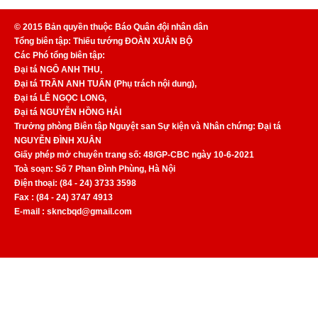
© 2015 Bản quyền thuộc Báo Quân đội nhân dân
Tổng biên tập: Thiếu tướng ĐOÀN XUÂN BỘ
Các Phó tổng biên tập:
Đại tá NGÔ ANH THU,
Đại tá TRẦN ANH TUẤN (Phụ trách nội dung),
Đại tá LÊ NGỌC LONG,
Đại tá NGUYỄN HỒNG HẢI
Trưởng phòng Biên tập Nguyệt san Sự kiện và Nhân chứng: Đại tá
NGUYỄN ĐÌNH XUÂN
Giấy phép mở chuyên trang số: 48/GP-CBC ngày 10-6-2021
Toà soạn: Số 7 Phan Đình Phùng, Hà Nội
Điện thoại: (84 - 24) 3733 3598
Fax : (84 - 24) 3747 4913
E-mail : skncbqd@gmail.com