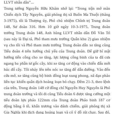
LLVT nhân dân”...
Trung tướng Nguyễn Hữu Khảm nhớ lại: “Trong trận mở màn
Chiến dịch Tây Nguyên, giải phóng thị xã Buôn Ma Thuột (tháng
3-1975), tôi là Thượng úy, Phó chủ nhiệm Chính trị Trung đoàn
148, Sư đoàn 316. Hơn 10 giờ ngày 10-3-1975, Trung đoàn
trưởng Trung đoàn 148, Anh hùng LLVT nhân dân Đỗ Văn Trì
(sau này là Đại tá, Phó tham mưu trưởng Quân khu 2) giao nhiệm
vụ cho tôi và Phó tham mưu trưởng Trung đoàn dẫn xe tăng cùng
Tiểu đoàn 4 trên hướng chủ yếu của Trung đoàn. Để giữ bí mật
hướng tiến công cho xe tăng, lực lượng công binh của ta đã cưa
ngang ba phần tư gốc cây, khi xe tăng cơ động vào chiến đấu mới
húc đổ cây. Tôi nhảy lên trên nóc xe tăng để dẫn đường. Vào đến
cửa mở, xe tăng cùng bộ binh đồng loạt xung phong, nã đạn pháo
liên tục khiến quân địch hoảng loạn bỏ chạy. Đêm 21-3, theo lệnh
của trên, Trung đoàn 148 cử đồng chí Nguyễn Huy Nguyên là Phó
trung đoàn trưởng và tôi đi cùng Tiểu đoàn 6 được tăng cường một
tiểu đoàn lựu pháo 122mm của Trung đoàn Pháo binh 187 cơ
động bằng ô tô, khẩn trương vào đánh chiếm, giải phóng thị xã
Gia Nghĩa khi địch đang hoảng loạn và có ý đồ rút chạy. Sau đó,