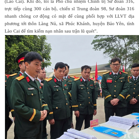
(Lào Cai). Khi đó, tôi là Phó chủ nhiệm Chính trị Sư đoàn 316,
trực tiếp cùng 300 cán bộ, chiến sĩ Trung đoàn 98, Sư đoàn 316
nhanh chóng cơ động có mặt để cùng phối hợp với LLVT địa
phương tới thôn Làng Nủ, xã Phúc Khánh, huyện Bảo Yên, tỉnh
Lào Cai để tìm kiếm nạn nhân sau trận lũ quét”.