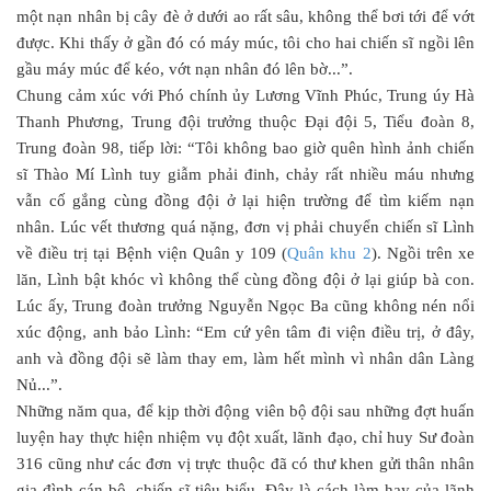
một nạn nhân bị cây đè ở dưới ao rất sâu, không thể bơi tới để vớt
được. Khi thấy ở gần đó có máy múc, tôi cho hai chiến sĩ ngồi lên
gầu máy múc để kéo, vớt nạn nhân đó lên bờ...”.
Chung cảm xúc với Phó chính ủy Lương Vĩnh Phúc, Trung úy Hà
Thanh Phương, Trung đội trưởng thuộc Đại đội 5, Tiểu đoàn 8,
Trung đoàn 98, tiếp lời: “Tôi không bao giờ quên hình ảnh chiến
sĩ Thào Mí Lình tuy giẫm phải đinh, chảy rất nhiều máu nhưng
vẫn cố gắng cùng đồng đội ở lại hiện trường để tìm kiếm nạn
nhân. Lúc vết thương quá nặng, đơn vị phải chuyển chiến sĩ Lình
về điều trị tại Bệnh viện Quân y 109 (
Quân khu 2
). Ngồi trên xe
lăn, Lình bật khóc vì không thể cùng đồng đội ở lại giúp bà con.
Lúc ấy, Trung đoàn trưởng Nguyễn Ngọc Ba cũng không nén nổi
xúc động, anh bảo Lình: “Em cứ yên tâm đi viện điều trị, ở đây,
anh và đồng đội sẽ làm thay em, làm hết mình vì nhân dân Làng
Nủ...”.
Những năm qua, để kịp thời động viên bộ đội sau những đợt huấn
luyện hay thực hiện nhiệm vụ đột xuất, lãnh đạo, chỉ huy Sư đoàn
316 cũng như các đơn vị trực thuộc đã có thư khen gửi thân nhân
gia đình cán bộ, chiến sĩ tiêu biểu. Đây là cách làm hay của lãnh