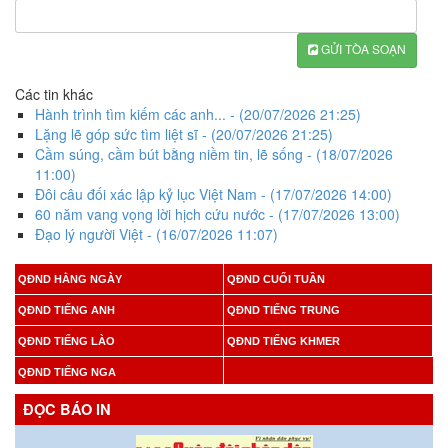
GỬI TÒA SOẠN
Các tin khác
Hành trình tìm kiếm các anh...
- (20/07/2026 21:25)
Lặng lẽ góp sức tìm liệt sĩ
- (20/07/2026 21:25)
Cầm súng, cầm bút bằng niềm tin, lẽ sống
- (18/07/2026
11:00)
Đôi câu đối xác lập kỷ lục Việt Nam
- (17/07/2026 14:00)
60 năm vang vọng lời hịch cứu nước
- (17/07/2026 13:00)
Đạo lý người Việt
- (16/07/2026 11:07)
QĐND HẰNG NGÀY
QĐND CUỐI TUẦN
QĐND TIẾNG ANH
QĐND TIẾNG TRUNG
QĐND TIẾNG LÀO
QĐND TIẾNG KHMER
QĐND TIẾNG NGA
ĐỌC BÁO IN