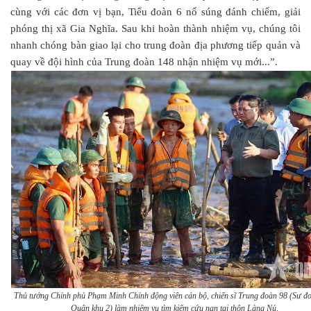
cùng với các đơn vị bạn, Tiểu đoàn 6 nổ súng đánh chiếm, giải
phóng thị xã Gia Nghĩa. Sau khi hoàn thành nhiệm vụ, chúng tôi
nhanh chóng bàn giao lại cho trung đoàn địa phương tiếp quản và
quay về đội hình của Trung đoàn 148 nhận nhiệm vụ mới...”.
Thủ tướng Chính phủ Phạm Minh Chính động viên cán bộ, chiến sĩ Trung đoàn 98 (Sư đ
Quân khu 2) làm nhiệm vụ tìm kiếm cứu nạn tại thôn Làng Nủ,