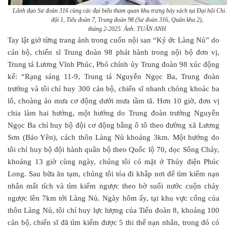
Lãnh đạo Sư đoàn 316 cùng các đại biểu tham quan khu trưng bày sách tại Đại hội Chi
đội 1, Tiểu đoàn 7, Trung đoàn 98 (Sư đoàn 316, Quân khu 2),
tháng 2-2025. Ảnh: TUẤN ANH
Tay lật giở từng trang ảnh trong cuốn nội san “Ký ức Làng Nủ” do
cán bộ, chiến sĩ Trung đoàn 98 phát hành trong nội bộ đơn vị,
Trung tá Lương Vĩnh Phúc, Phó chính ủy Trung đoàn 98 xúc động
kể: “Rạng sáng 11-9, Trung tá Nguyễn Ngọc Ba, Trung đoàn
trưởng và tôi chỉ huy 300 cán bộ, chiến sĩ nhanh chóng khoác ba
lô, choàng áo mưa cơ động dưới mưa tầm tã. Hơn 10 giờ, đơn vị
chia làm hai hướng, một hướng do Trung đoàn trưởng Nguyễn
Ngọc Ba chỉ huy bộ đội cơ động bằng ô tô theo đường xã Lương
Sơn (Bảo Yên), cách thôn Làng Nủ khoảng 3km. Một hướng do
tôi chỉ huy bộ đội hành quân bộ theo Quốc lộ 70, dọc Sông Chảy,
khoảng 13 giờ cùng ngày, chúng tôi có mặt ở Thủy điện Phúc
Long. Sau bữa ăn tạm, chúng tôi tỏa đi khắp nơi để tìm kiếm nạn
nhân mất tích và tìm kiếm ngược theo bờ suối nước cuộn chảy
ngược lên 7km tới Làng Nủ. Ngày hôm ấy, tại khu vực cống của
thôn Làng Nủ, tôi chỉ huy lực lượng của Tiểu đoàn 8, khoảng 100
cán bộ, chiến sĩ đã tìm kiếm được 5 thi thể nạn nhân, trong đó có