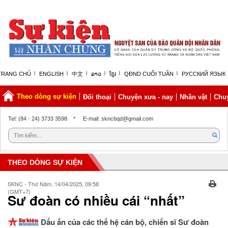
TRANG CHỦ
ENGLISH
中文
ລາວ
ខ្មែរ
QĐND CUỐI TUẦN
РУССКИЙ ЯЗЫК
Theo dòng sự kiện
Đối thoại
Chuyện xưa - nay
Nhân vật
Chuy
Thứ năm, 06/08/2026 | 08:49 GMT+7
Tel: (84 - 24) 3733 3598
*
E-mail: skncbqd@gmail.com
THEO DÒNG SỰ KIỆN
SKNC - Thứ Năm, 14/04/2025, 09:58
(GMT+7)
Sư đoàn có nhiều cái “nhất”
Dấu ấn của các thế hệ cán bộ, chiến sĩ Sư đoàn