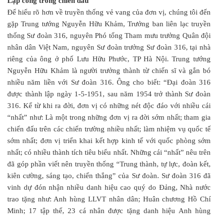
Lập công trong chiến đấu
Để hiểu rõ hơn về truyền thống vẻ vang của đơn vị, chúng tôi đến
gặp Trung tướng Nguyễn Hữu Khảm, Trưởng ban liên lạc truyền
thống Sư đoàn 316, nguyên Phó tổng Tham mưu trưởng Quân đội
nhân dân Việt Nam, nguyên Sư đoàn trưởng Sư đoàn 316, tại nhà
riêng của ông ở phố Lưu Hữu Phước, TP Hà Nội. Trung tướng
Nguyễn Hữu Khảm là người trưởng thành từ chiến sĩ và gắn bó
nhiều năm liền với Sư đoàn 316. Ông cho biết: “Đại đoàn 316
được thành lập ngày 1-5-1951, sau năm 1954 trở thành Sư đoàn
316. Kể từ khi ra đời, đơn vị có những nét độc đáo với nhiều cái
“nhất” như: Là một trong những đơn vị ra đời sớm nhất; tham gia
chiến đấu trên các chiến trường nhiều nhất; làm nhiệm vụ quốc tế
sớm nhất; đơn vị triển khai kết hợp kinh tế với quốc phòng sớm
nhất; có nhiều thành tích tiêu biểu nhất. Những cái “nhất” nêu trên
đã góp phần viết nên truyền thống “Trung thành, tự lực, đoàn kết,
kiên cường, sáng tạo, chiến thắng” của Sư đoàn. Sư đoàn 316 đã
vinh dự đón nhận nhiều danh hiệu cao quý do Đảng, Nhà nước
trao tặng như: Anh hùng LLVT nhân dân; Huân chương Hồ Chí
Minh; 17 tập thể, 23 cá nhân được tặng danh hiệu Anh hùng