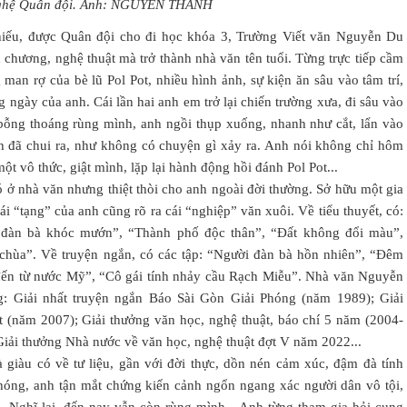
nghệ Quân đội. Ảnh: NGUYÊN THANH
hiếu, được Quân đội cho đi học khóa 3, Trường Viết văn Nguyễn Du
n chương, nghệ thuật mà trở thành nhà văn tên tuổi. Từng trực tiếp cầm
g man rợ của bè lũ Pol Pot, nhiều hình ảnh, sự kiện ăn sâu vào tâm trí,
 ngày của anh. Cái lần hai anh em trở lại chiến trường xưa, đi sâu vào
ỗng thoáng rùng mình, anh ngồi thụp xuống, nhanh như cắt, lẩn vào
nh đã chui ra, như không có chuyện gì xảy ra. Anh nói không chỉ hôm
ột vô thức, giật mình, lặp lại hành động hồi đánh Pol Pot...
ở nhà văn nhưng thiệt thòi cho anh ngoài đời thường. Sở hữu một gia
ái “tạng” của anh cũng rõ ra cái “nghiệp” văn xuôi. Về tiểu thuyết, có:
i đàn bà khóc mướn”, “Thành phố độc thân”, “Đất không đổi màu”,
chùa”. Về truyện ngắn, có các tập: “Người đàn bà hồn nhiên”, “Đêm
i đến từ nước Mỹ”, “Cô gái tính nhảy cầu Rạch Miễu”. Nhà văn Nguyễn
: Giải nhất truyện ngắn Báo Sài Gòn Giải Phóng (năm 1989); Giải
 (năm 2007); Giải thưởng văn học, nghệ thuật, báo chí 5 năm (2004-
iải thưởng Nhà nước về văn học, nghệ thuật đợt V năm 2022...
 giàu có về tư liệu, gần với đời thực, dồn nén cảm xúc, đậm đà tính
phóng, anh tận mắt chứng kiến cảnh ngổn ngang xác người dân vô tội,