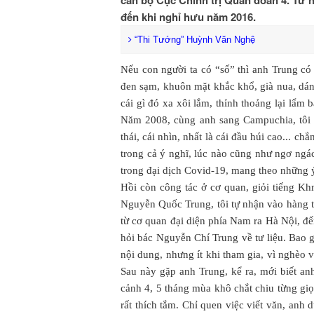
cán bộ Cục Chính trị Quân đoàn 4. Từ n
đến khi nghỉ hưu năm 2016.
“Thi Tướng” Huỳnh Văn Nghệ
Nếu con người ta có “số” thì anh Trung có 
đen sạm, khuôn mặt khắc khổ, già nua, dáng
cái gì đó xa xôi lắm, thỉnh thoảng lại lẩm
Năm 2008, cùng anh sang Campuchia, tôi t
thái, cái nhìn, nhất là cái đầu húi cao... c
trong cả ý nghĩ, lúc nào cũng như ngơ ngác
trong đại dịch Covid-19, mang theo những ý
Hồi còn công tác ở cơ quan, giỏi tiếng Kh
Nguyễn Quốc Trung, tôi tự nhận vào hàng t
từ cơ quan đại diện phía Nam ra Hà Nội, 
hỏi bác Nguyễn Chí Trung về tư liệu. Bao g
nội dung, nhưng ít khi tham gia, vì nghèo 
Sau này gặp anh Trung, kể ra, mới biết anh
cảnh 4, 5 tháng mùa khô chắt chiu từng gi
rất thích tắm. Chỉ quen việc viết văn, anh 