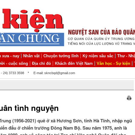
 xưa - nay
Nhân vật
Chuyện tướng lĩnh
Kỷ niệm sâu sắc
Thư - Nhậ
ời - cuộc sống
Địa chỉ đỏ
Khách đến Việt Nam
Văn học - Sự kiện
4 - 24) 3733 3598
*
E-mail: skncbqd@gmail.com
uân tình nguyện
Trung (1956-2021) quê ở xã Hương Sơn, tỉnh Hà Tĩnh, nhập ngũ
hiến đấu ở chiến trường Đông Nam Bộ. Sau năm 1975, anh là