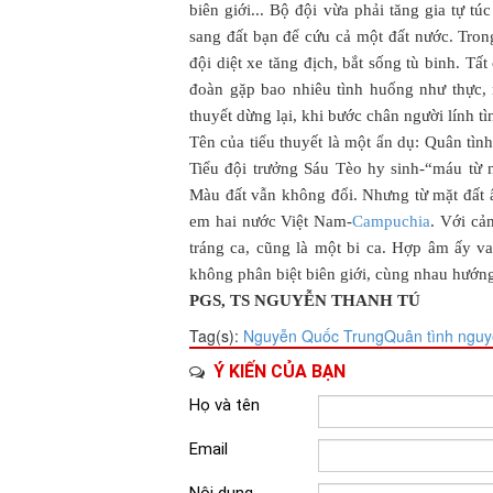
biên giới... Bộ đội vừa phải tăng gia tự t
sang đất bạn để cứu cả một đất nước. Tron
đội diệt xe tăng địch, bắt sống tù binh. Tấ
đoàn gặp bao nhiêu tình huống như thực, n
thuyết dừng lại, khi bước chân người lính t
Tên của tiểu thuyết là một ẩn dụ: Quân tì
Tiểu đội trưởng Sáu Tèo hy sinh-“máu từ 
Màu đất vẫn không đổi. Nhưng từ mặt đất ấ
em hai nước Việt Nam-
Campuchia
. Với cả
tráng ca, cũng là một bi ca. Hợp âm ấy va
không phân biệt biên giới, cùng nhau hướng
PGS, TS NGUYỄN THANH TÚ
Tag(s):
Nguyễn Quốc Trung
Quân tình ngu
Ý KIẾN CỦA BẠN
Họ và tên
Email