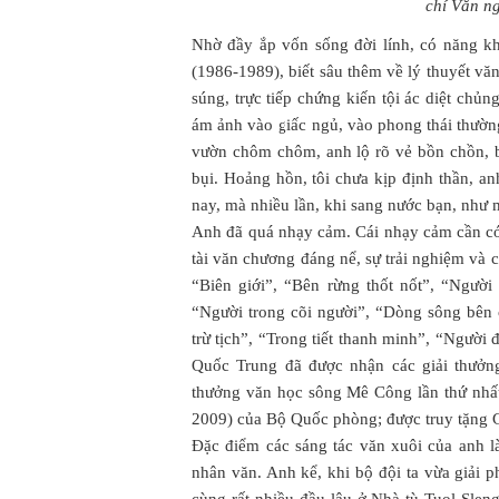
chí Văn 
Nhờ đầy ắp vốn sống đời lính, có năng k
(1986-1989), biết sâu thêm về lý thuyết vă
súng, trực tiếp chứng kiến tội ác diệt chủn
ám ảnh vào giấc ngủ, vào phong thái thường
vườn chôm chôm, anh lộ rõ vẻ bồn chồn, b
bụi. Hoảng hồn, tôi chưa kịp định thần, a
nay, mà nhiều lần, khi sang nước bạn, như m
Anh đã quá nhạy cảm. Cái nhạy cảm cần có 
tài văn chương đáng nể, sự trải nghiệm và c
“Biên giới”, “Bên rừng thốt nốt”, “Ngườ
“Người trong cõi người”, “Dòng sông bên 
trừ tịch”, “Trong tiết thanh minh”, “Ngườ
Quốc Trung đã được nhận các giải thưởng
thưởng văn học sông Mê Công lần thứ nhất
2009) của Bộ Quốc phòng; được truy tặng G
Đặc điểm các sáng tác văn xuôi của anh là
nhân văn. Anh kể, khi bộ đội ta vừa giải 