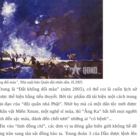
ông đổi màu”, Nhà xuất bản Quân đội nhân dân, H.2005.
rung là “Đất không đổi màu” (năm 2005), có thể coi là cuốn lịch sử
c thể hiện bằng tiểu thuyết. Bởi tác phẩm đã tái hiện một cách trung
hân đạo của “đội quân nhà Phật”. Nhờ họ mà cả một dân tộc mới được
a nhân vật Miên Xman, một nghệ sĩ múa, thì “Ăng Ka” bắt hết mọi người
ánh đến sặc máu, đánh đến chết tươi” những ai “có bệnh”...
Tin vào “tình đồng chí”, các đơn vị ta đóng gần biên giới không hề đề
ng tràn sang tàn sát đồng bào ta. Trung đoàn 3 của Dần được lệnh lên