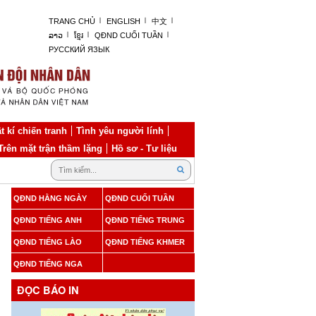
TRANG CHỦ
ENGLISH
中文
ລາວ
ខ្មែរ
QĐND CUỐI TUẦN
РУССКИЙ ЯЗЫК
t kí chiến tranh
Tình yêu người lính
Trên mặt trận thầm lặng
Hồ sơ - Tư liệu
QĐND HẰNG NGÀY
QĐND CUỐI TUẦN
QĐND TIẾNG ANH
QĐND TIẾNG TRUNG
QĐND TIẾNG LÀO
QĐND TIẾNG KHMER
QĐND TIẾNG NGA
ĐỌC BÁO IN