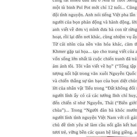
cùng rất nhiều đầu lâu ở Nhà tù Tuol Slen
một tù binh Pol Pot mới chỉ 12 tuổi... Cũn
đội tình nguyện. Anh nói tiếng Việt pha lẫ
người của bọn phản động và hành động, lời
anh viết về đơn vị mình đưa bà con từ rừng
hoạt, rồi lại đến nơi khác, cùng nhiệm vụ ấy
Từ cái nhìn của nền văn hóa khác, căm t
Khmer gặp tai họa... tạo cho trang viết của
vốn sống lớn nhất là cuộc chiến tranh đã t
ám ảnh tôi. Tôi vẫn viết về họ” (“Tổng tậ
tượng nổi bật trong văn xuôi Nguyễn Quốc 
và chiến thắng sự tàn bạo của bọn diệt c
lời của nhân vật Tiếu trong “Đất không đổi
người lính ấy có cả các tướng lĩnh chỉ h
đến chiến sĩ như Nguyễn, Thái (“Biên giớ
chùa”)... Trong “Người đàn bà khóc mướn
người lính tình nguyện Việt Nam với cô gá
chủ đề tình yêu sẽ làm cầu nối gắn kết ha
tươi trẻ, vững bền các quan hệ láng giềng, 