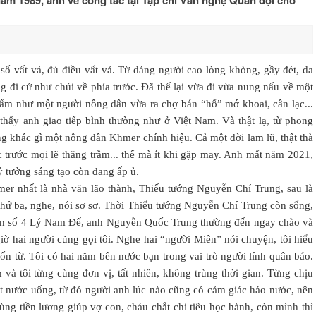
ăm 1989, anh về công tác tại Tạp chí Văn nghệ Quân đội cho
số vất vả, đủ điều vất vả. Từ dáng người cao lòng khòng, gầy đét, da
 đi cứ như chúi về phía trước. Đã thế lại vừa đi vừa nung nấu về một
 bẩm như một người nông dân vừa ra chợ bán “hố” mớ khoai, cân lạc...
hấy anh giao tiếp bình thường như ở Việt Nam. Và thật lạ, từ phong
hẳng khác gì một nông dân Khmer chính hiệu. Cả một đời lam lũ, thật thà
 trước mọi lẽ thăng trầm... thế mà ít khi gặp may. Anh mất năm 2021,
 tưởng sáng tạo còn đang ấp ủ.
mer nhất là nhà văn lão thành, Thiếu tướng Nguyễn Chí Trung, sau là
hứ ba, nghe, nói sơ sơ. Thời Thiếu tướng Nguyễn Chí Trung còn sống,
đến số 4 Lý Nam Đế, anh Nguyễn Quốc Trung thường đến ngay chào và
iờ hai người cũng gọi tôi. Nghe hai “người Miên” nói chuyện, tôi hiểu
vốn từ. Tôi có hai năm bên nước bạn trong vai trò người lính quân báo.
 và tôi từng cùng đơn vị, tất nhiên, không trùng thời gian. Từng chịu
ọt nước uống, từ đó người anh lúc nào cũng có cảm giác háo nước, nên
dùng tiền lương giúp vợ con, cháu chắt chi tiêu học hành, còn mình thì