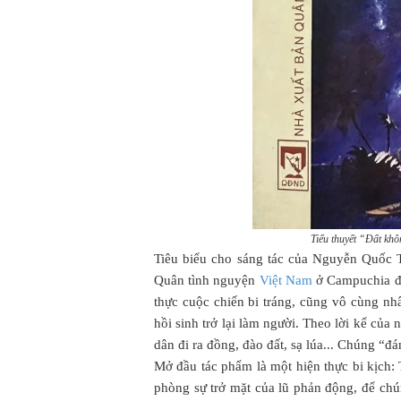
Tiểu thuyết “Đất kh
Tiêu biểu cho sáng tác của Nguyễn Quốc T
Quân tình nguyện
Việt Nam
ở Campuchia đượ
thực cuộc chiến bi tráng, cũng vô cùng n
hồi sinh trở lại làm người. Theo lời kể củ
dân đi ra đồng, đào đất, sạ lúa... Chúng “đ
Mở đầu tác phẩm là một hiện thực bi kịch: 
phòng sự trở mặt của lũ phản động, để chú