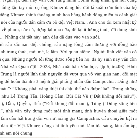
g. Nghĩ lại, đến nay vẫn còn rùng mình... Anh từng tham gia hỏi cung
g từng tận tay mời cụ ông Khmer đang lúc đói lả suất cơm lính của bộ
n tiếng Khmer, thỉnh thoảng minh họa bằng hành động miêu tả cảnh giết
 nói của người dân cảm ơn bộ đội Việt Nam... Anh cho tôi xem nhật ký
 về phum, sóc cũ, dựng lại nhà cửa, để lại ít lương thực, đồ dùng sinh
... Những chi tiết này, anh đều đã đưa vào văn xuôi.
hù sâu sắc nạn diệt chủng, sâu nặng lòng cảm thương với đồng bào
 anh trung thực, mới mẻ, lạ lẫm. Với quan niệm: “Người lính viết văn có
rải qua. Những người tôi từng được sống bên họ, đã hy sinh nay vẫn còn
p Nhà văn Quân đội”-2023, Nhà xuất bản Văn học, tập 5, tr.406). Hình
Trung là người lính tình nguyện đã vượt qua vô vàn gian nan, đối mặt
hủng để hoàn thành sứ mệnh giải phóng nhân dân Campuchia. Đúng như
 màu”: “Không phải vàng thiệt thì chịu thế nào được lửa”. Trong những
uy, như Lê Trọng Tấn, Hoàng Cầm, Bùi Cát Vũ (“Đất không đổi màu”),
i”), Dần, Quyền, Tiếu (“Đất không đổi màu”), Tùng (“Dòng sông bên
”, nhà văn xây dựng một mối tình mang tính huyền thoại giữa một
i làm đào hát trong đội vũ nữ hoàng gia Campuchia. Câu chuyện bật ra
i dân tộc Việt-Khmer, cũng chỉ tình yêu mới làm tỏa sáng, làm ấm áp,
anh em nói chung.