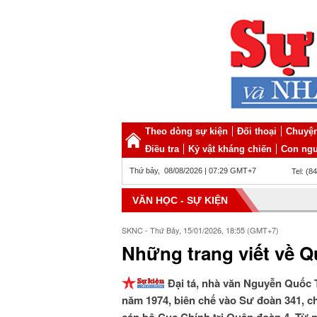
Theo dòng sự kiện
Đối thoại
Chuyện
Điều tra
Kỷ vật kháng chiến
Con ngư
Thứ bảy, 08/08/2026 | 07:29 GMT+7
Tel: (8
VĂN HỌC - SỰ KIỆN
SKNC - Thứ Bảy, 15/01/2026, 18:55 (GMT+7)
Những trang viết về Q
Đại tá, nhà văn Nguyễn Quốc 
năm 1974, biên chế vào Sư đoàn 341, c