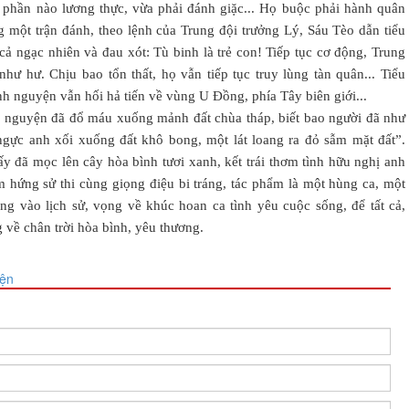
úc phần nào lương thực, vừa phải đánh giặc... Họ buộc phải hành quân
g một trận đánh, theo lệnh của Trung đội trưởng Lý, Sáu Tèo dẫn tiểu
t cả ngạc nhiên và đau xót: Tù binh là trẻ con! Tiếp tục cơ động, Trung
hư hư. Chịu bao tổn thất, họ vẫn tiếp tục truy lùng tàn quân... Tiểu
ình nguyện vẫn hối hả tiến về vùng U Đồng, phía Tây biên giới...
nh nguyện đã đổ máu xuống mảnh đất chùa tháp, biết bao người đã như
ngực anh xối xuống đất khô bong, một lát loang ra đỏ sẫm mặt đất”.
y đã mọc lên cây hòa bình tươi xanh, kết trái thơm tình hữu nghị anh
m hứng sử thi cùng giọng điệu bi tráng, tác phẩm là một hùng ca, một
ng vào lịch sử, vọng về khúc hoan ca tình yêu cuộc sống, để tất cả,
 về chân trời hòa bình, yêu thương.
yện