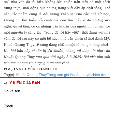
ơn” nhà văn đã tái hiện không khí chiến trận thời đó một cách
trung thực, sinh động qua những trang viết đầy ắp chất sống. Thế
nên, tác phẩm cũng là đối tượng khảo sát của các nhà sử học,
không chỉ tìm hiểu bối cảnh mà còn tìm thấy ở đó những suy
nghĩ, quyết tâm, có cả những băn khoăn của người lính chiến. Có
một nguyên lý sáng tác: “Sống đã rồi hãy viết”, thật đúng với nhà
văn, để rồi sau này có một bộ sách nhà văn-chiến sĩ thời đánh Mỹ.
Khuất Quang Thụy sẽ xứng đáng chiếm một số trang không nhỏ!
Khi bài báo này chuẩn bị lên khuôn, chúng tôi được tin nhà văn
Khuất Quang Thụy vừa qua đời ngày 5-3-2025. Bài viết như một
nén tâm nhang xin được gửi tới nhà văn!
PGS, TS NGUYỄN THANH TÚ
Tag(s):
Khuất Quang Thụy
Trong cơn gió lốc
tiểu thuyết
chiến tranh
Ý KIẾN CỦA BẠN
Họ và tên
Email