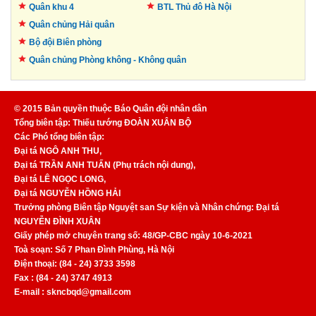
Quân khu 4
BTL Thủ đô
Hà Nội
Quân chủng Hải quân
Bộ đội Biên phòng
Quân chủng Phòng không -
Không quân
© 2015 Bản quyền thuộc Báo Quân đội nhân dân
Tổng biên tập: Thiếu tướng ĐOÀN XUÂN BỘ
Các Phó tổng biên tập:
Đại tá NGÔ ANH THU,
Đại tá TRẦN ANH TUẤN (Phụ trách nội dung),
Đại tá LÊ NGỌC LONG,
Đại tá NGUYỄN HỒNG HẢI
Trưởng phòng Biên tập Nguyệt san Sự kiện và Nhân chứng: Đại tá
NGUYỄN ĐÌNH XUÂN
Giấy phép mở chuyên trang số: 48/GP-CBC ngày 10-6-2021
Toà soạn: Số 7 Phan Đình Phùng, Hà Nội
Điện thoại: (84 - 24) 3733 3598
Fax : (84 - 24) 3747 4913
E-mail : skncbqd@gmail.com