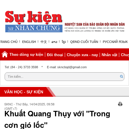
TRANG CHỦ
ENGLISH
中文
ລາວ
ខ្មែរ
QĐND CUỐI TUẦN
РУССКИЙ ЯЗЫК
Theo dòng sự kiện
Đối thoại
Chuyện xưa - nay
Nhân vật
Chuy
Thứ bảy, 08/08/2026 | 11:12 GMT+7
Tel: (84 - 24) 3733 3598
*
E-mail: skncbqd@gmail.com
VĂN HỌC - SỰ KIỆN
SKNC - Thứ Bảy, 14/04/2025, 09:58
(GMT+7)
Khuất Quang Thụy với "Trong
cơn gió lốc"