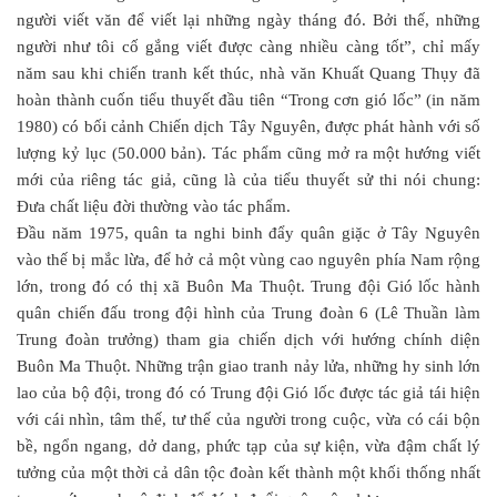
người viết văn để viết lại những ngày tháng đó. Bởi thế, những
người như tôi cố gắng viết được càng nhiều càng tốt”, chỉ mấy
năm sau khi chiến tranh kết thúc, nhà văn Khuất Quang Thụy đã
hoàn thành cuốn tiểu thuyết đầu tiên “Trong cơn gió lốc” (in năm
1980) có bối cảnh Chiến dịch Tây Nguyên, được phát hành với số
lượng kỷ lục (50.000 bản). Tác phẩm cũng mở ra một hướng viết
mới của riêng tác giả, cũng là của tiểu thuyết sử thi nói chung:
Đưa chất liệu đời thường vào tác phẩm.
Đầu năm 1975, quân ta nghi binh đẩy quân giặc ở Tây Nguyên
vào thế bị mắc lừa, để hở cả một vùng cao nguyên phía Nam rộng
lớn, trong đó có thị xã Buôn Ma Thuột. Trung đội Gió lốc hành
quân chiến đấu trong đội hình của Trung đoàn 6 (Lê Thuần làm
Trung đoàn trưởng) tham gia chiến dịch với hướng chính diện
Buôn Ma Thuột. Những trận giao tranh nảy lửa, những hy sinh lớn
lao của bộ đội, trong đó có Trung đội Gió lốc được tác giả tái hiện
với cái nhìn, tâm thế, tư thế của người trong cuộc, vừa có cái bộn
bề, ngổn ngang, dở dang, phức tạp của sự kiện, vừa đậm chất lý
tưởng của một thời cả dân tộc đoàn kết thành một khối thống nhất