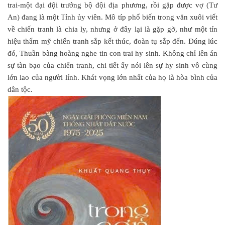
trai-một đại đội trưởng bộ đội địa phương, rồi gặp được vợ (Tư
An) đang là một Tỉnh ủy viên. Mô típ phổ biến trong văn xuôi viết
về chiến tranh là chia ly, nhưng ở đây lại là gặp gỡ, như một tín
hiệu thẩm mỹ chiến tranh sắp kết thúc, đoàn tụ sắp đến. Đúng lúc
đó, Thuần bàng hoàng nghe tin con trai hy sinh. Không chỉ lên án
sự tàn bạo của chiến tranh, chi tiết ấy nói lên sự hy sinh vô cùng
lớn lao của người lính. Khát vọng lớn nhất của họ là hòa bình của
dân tộc.