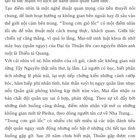
tạo ra sức mạnh vô địch để đánh đuổi quân xâm lược.
Tạo điểm nhìn là một nghệ thuật quan trọng của tiểu thuyết nói
chung, để linh hoạt hướng ra không gian bên ngoài hay đi sâu vào
thế giới nội cảm bên trong. “Trong cơn gió lốc” có một điểm nhìn
tối ưu để trần thuật một cách trung thực, khách quan. Giữa lúc
chiến sự căng thẳng, vì quá lo lắng, Mai-nữ sinh luật khoa đi nhờ
máy bay (quân ngụy) của Đại úy Thuận lên cao nguyên thăm anh
ruột là Thiếu tá Quang.
Với cái nhìn vô tư, hồn nhiên của cô gái, cảnh sắc không gian núi
rừng Tây Nguyên thật nên thơ, lạ lẫm. Là người có học, biết phân
tích những lẽ phải trái, lại trực tiếp chứng kiến những cảnh cướp
bóc, hãm hiếp phi nhân tính, bản thân suýt bị ngụy quân làm nhục
nếu Quân giải phóng không kịp thời tràn vào, Mai dần nhận ra
bản chất đội quân tay sai ô hợp, phản động. Theo sự xô đẩy bởi
những tình huống căng thẳng, điểm nhìn nhân vật mở ra những
không gian mới từ Pleiku, theo dòng người tản cư về Nha Trang...
“Trong cơn gió lốc” có nhiều chi tiết miêu tả các trận đánh tiêu
diệt quân ngụy sinh động nhưng nổi bật ở những chi tiết tạo tình
huống gặp gỡ. Sau 20 năm chưa biết mặt, Thuần gặp được con