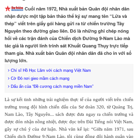
Cuối năm 1972, Nhà xuất bản Quân đội nhân dân
nhận được một tập bản thảo thể ký sự mang tên “Lửa và
thép” viết trên giấy gói hàng gửi ra từ chiến trường Tây
Nguyên theo đường giao liên. Đó là những ghi chép nóng
hổi về các trận đánh của Chiến dịch Đường 9-Nam Lào mà
tác giả là người lính trinh sát Khuất Quang Thụy trực tiếp
tham gia. Nhà xuất bản Quân đội nhân dân đã cho in với số
lượng lớn.
Chí sĩ Hồ Học Lãm với cách mạng Việt Nam
Cờ Đỏ nơi gieo mầm cách mạng
Dấu ấn của “Đề cương cách mạng miền Nam”
Là sự kết tinh những trải nghiệm thực tế của người viết trên chiến
trường trong đội hình chiến đấu của Sư đoàn 320, từ Quảng Trị,
Nam Lào, Tây Nguyên... sách được đưa ngay ra chiến trường và
được đón nhận nồng nhiệt, được đọc trên Đài Tiếng nói Việt Nam,
gây sự chú ý của dư luận. Nhà văn kể lại: “Giữa năm 1971, sau
Chiến dịch Đường 9-Nam Lào, tôi cùng đồng đội hành quân vào