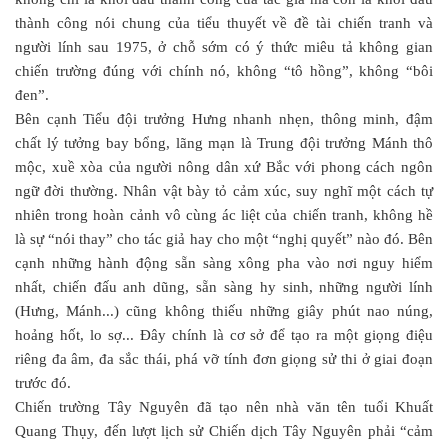
thành công nói chung của tiểu thuyết về đề tài chiến tranh và
người lính sau 1975, ở chỗ sớm có ý thức miêu tả không gian
chiến trường đúng với chính nó, không “tô hồng”, không “bôi
đen”.
Bên cạnh Tiểu đội trưởng Hưng nhanh nhẹn, thông minh, đậm
chất lý tưởng bay bổng, lãng mạn là Trung đội trưởng Mánh thô
mộc, xuề xòa của người nông dân xứ Bắc với phong cách ngôn
ngữ đời thường. Nhân vật bày tỏ cảm xúc, suy nghĩ một cách tự
nhiên trong hoàn cảnh vô cùng ác liệt của chiến tranh, không hề
là sự “nói thay” cho tác giả hay cho một “nghị quyết” nào đó. Bên
cạnh những hành động sẵn sàng xông pha vào nơi nguy hiểm
nhất, chiến đấu anh dũng, sẵn sàng hy sinh, những người lính
(Hưng, Mánh...) cũng không thiếu những giây phút nao núng,
hoảng hốt, lo sợ... Đây chính là cơ sở để tạo ra một giọng điệu
riêng đa âm, đa sắc thái, phá vỡ tính đơn giọng sử thi ở giai đoạn
trước đó.
Chiến trường Tây Nguyên đã tạo nên nhà văn tên tuổi Khuất
Quang Thụy, đến lượt lịch sử Chiến dịch Tây Nguyên phải “cảm