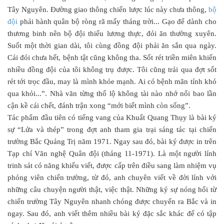
Tây Nguyên. Đường giao thông chiến lược lúc này chưa thông,
bộ
đội
phải hành quân bộ ròng rã mấy tháng trời... Gạo để dành cho
thương binh nên bộ đội thiếu lương thực, đói ăn thường xuyên.
Suốt một thời gian dài, tôi cùng đồng đội phải ăn sắn qua ngày.
Cái đói chưa hết, bệnh tật cũng không tha. Sốt rét triền miên khiến
nhiều đồng đội của tôi không trụ được. Tôi cũng trải qua đợt sốt
rét tới trọc đầu, may là mình khỏe mạnh. Ai có bệnh mãn tính khó
qua khỏi...”. Nhà văn từng thổ lộ không tài nào nhớ nổi bao lần
cận kề cái chết, đánh trận xong “mới biết mình còn sống”.
Tác phẩm đầu tiên có tiếng vang của Khuất Quang Thụy là bài ký
sự “Lửa và thép” trong đợt anh tham gia trại sáng tác tại chiến
trường Bắc Quảng Trị năm 1971. Ngay sau đó, bài ký được in trên
Tạp chí Văn nghệ Quân đội (tháng 11-1971). Là một người lính
trinh sát có năng khiếu viết, được cấp trên điều sang làm nhiệm vụ
phóng viên chiến trường, từ đó, anh chuyên viết về đời lính với
những câu chuyện người thật, việc thật. Những ký sự nóng hổi từ
chiến trường Tây Nguyên nhanh chóng được chuyển ra Bắc và in
ngay. Sau đó, anh viết thêm nhiều bài ký đặc sắc khác để có tập