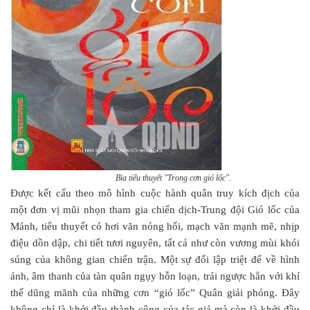
Bìa tiểu thuyết "Trong cơn gió lốc".
Được kết cấu theo mô hình cuộc hành quân truy kích địch của
một đơn vị mũi nhọn tham gia chiến dịch-Trung đội Gió lốc của
Mánh, tiểu thuyết có hơi văn nóng hổi, mạch văn mạnh mẽ, nhịp
điệu dồn dập, chi tiết tươi nguyên, tất cả như còn vương mùi khói
súng của không gian chiến trận. Một sự đối lập triệt để về hình
ảnh, âm thanh của tàn quân ngụy hỗn loạn, trái ngược hẳn với khí
thế dũng mãnh của những cơn “gió lốc” Quân giải phóng. Đây
không chỉ là khởi đầu thành công của tác giả mà còn là khởi đầu