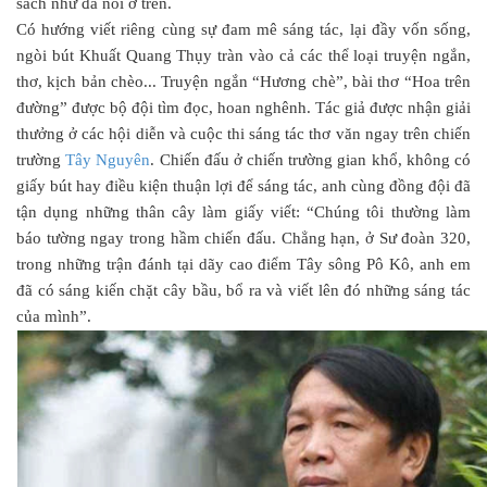
sách như đã nói ở trên.
Có hướng viết riêng cùng sự đam mê sáng tác, lại đầy vốn sống,
ngòi bút Khuất Quang Thụy tràn vào cả các thể loại truyện ngắn,
thơ, kịch bản chèo... Truyện ngắn “Hương chè”, bài thơ “Hoa trên
đường” được bộ đội tìm đọc, hoan nghênh. Tác giả được nhận giải
thưởng ở các hội diễn và cuộc thi sáng tác thơ văn ngay trên chiến
trường
Tây Nguyên
. Chiến đấu ở chiến trường gian khổ, không có
giấy bút hay điều kiện thuận lợi để sáng tác, anh cùng đồng đội đã
tận dụng những thân cây làm giấy viết: “Chúng tôi thường làm
báo tường ngay trong hầm chiến đấu. Chẳng hạn, ở Sư đoàn 320,
trong những trận đánh tại dãy cao điểm Tây sông Pô Kô, anh em
đã có sáng kiến chặt cây bầu, bổ ra và viết lên đó những sáng tác
của mình”.