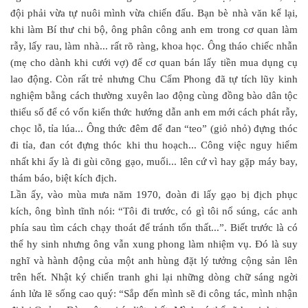
đội phải vừa tự nuôi mình vừa chiến đấu. Bạn bè nhà văn kể lại,
khi làm Bí thư chi bộ, ông phân công anh em trong cơ quan làm
rẫy, lấy rau, làm nhà... rất rõ ràng, khoa học. Ông tháo chiếc nhẫn
(mẹ cho dành khi cưới vợ) để cơ quan bán lấy tiền mua dụng cụ
lao động. Còn rất trẻ nhưng Chu Cẩm Phong đã tự tích lũy kinh
nghiệm bằng cách thường xuyên lao động cùng đồng bào dân tộc
thiểu số để có vốn kiến thức hướng dẫn anh em mới cách phát rẫy,
chọc lỗ, tỉa lúa... Ông thức đêm để đan “teo” (giỏ nhỏ) đựng thóc
đi tỉa, đan cót đựng thóc khi thu hoạch... Công việc nguy hiểm
nhất khi ấy là đi gùi cõng gạo, muối... lên cứ vì hay gặp máy bay,
thám báo, biệt kích địch.
Lần ấy, vào mùa mưa năm 1970, đoàn đi lấy gạo bị địch phục
kích, ông bình tĩnh nói: “Tôi đi trước, có gì tôi nổ súng, các anh
phía sau tìm cách chạy thoát để tránh tổn thất...”. Biết trước là có
thể hy sinh nhưng ông vẫn xung phong làm nhiệm vụ. Đó là suy
nghĩ và hành động của một anh hùng đặt lý tưởng cộng sản lên
trên hết. Nhật ký chiến tranh ghi lại những dòng chữ sáng ngời
ánh lửa lẽ sống cao quý: “Sắp đến mình sẽ đi công tác, mình nhận