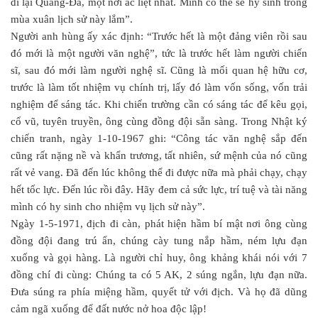
đi lại Quảng-Đà, một nơi ác liệt nhất. Mình có thể sẽ hy sinh trong
mùa xuân lịch sử này lắm”.
Người anh hùng ấy xác định: “Trước hết là một đảng viên rồi sau
đó mới là một người văn nghệ”, tức là trước hết làm người chiến
sĩ, sau đó mới làm người nghệ sĩ. Cũng là mối quan hệ hữu cơ,
trước là làm tốt nhiệm vụ chính trị, lấy đó làm vốn sống, vốn trải
nghiệm để sáng tác. Khi chiến trường cần có sáng tác để kêu gọi,
cổ vũ, tuyên truyền, ông cùng đồng đội sẵn sàng. Trong Nhật ký
chiến tranh, ngày 1-10-1967 ghi: “Công tác văn nghệ sắp đến
cũng rất nặng nề và khẩn trương, tất nhiên, sứ mệnh của nó cũng
rất vẻ vang. Đã đến lúc không thể đi được nữa mà phải chạy, chạy
hết tốc lực. Đến lúc rồi đây. Hãy đem cả sức lực, trí tuệ và tài năng
mình có hy sinh cho nhiệm vụ lịch sử này”.
Ngày 1-5-1971, địch đi càn, phát hiện hầm bí mật nơi ông cùng
đồng đội đang trú ẩn, chúng cày tung nắp hầm, ném lựu đạn
xuống và gọi hàng. Là người chỉ huy, ông khảng khái nói với 7
đồng chí đi cùng: Chúng ta có 5 AK, 2 súng ngắn, lựu đạn nữa.
Đưa súng ra phía miệng hầm, quyết tử với địch. Và họ đã dũng
cảm ngã xuống để đất nước nở hoa độc lập!