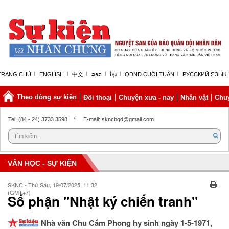
TRANG CHỦ
ENGLISH
中文
ລາວ
ខ្មែរ
QĐND CUỐI TUẦN
РУССКИЙ ЯЗЫК
Theo dòng sự kiện
Đối thoại
Chuyện xưa - nay
Nhân vật
Chuy
Thứ sáu, 07/08/2026 | 08:15 GMT+7
Tel: (84 - 24) 3733 3598
*
E-mail: skncbqd@gmail.com
VĂN HỌC - SỰ KIỆN
SKNC - Thứ Sáu, 19/07/2025, 11:32
(GMT+7)
Số phận "Nhật ký chiến tranh"
Nhà văn Chu Cẩm Phong hy sinh ngày 1-5-1971,