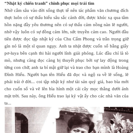
“Nhật ký chiến tranh” chinh phục mọi trái tim
Nhờ cắm sâu vào đời sống thực tế nên tác phẩm văn chương đích
thực luôn có sự thấu hiểu sâu sắc cảnh đời, được khúc xạ qua tâm
hồn nặng đầy yêu thương nên có sự thấu cảm nồng nàn lẽ người,
nhờ vậy luôn có sự đồng cảm lớn, sức truyền cảm cao. Người đầu
tiên được đọc tập nhật ký của Chu Cẩm Phong và trân trọng giữ
gìn nó là một sĩ quan ngụy. Anh ta nhặt được cuốn sổ bằng giấy
pơ-luya bên cạnh thi hài người lính giải phóng. Lúc đầu chỉ là tò
mò, nhưng càng đọc càng bị thuyết phục bởi sự lay động trong
từng con chữ, anh ta bí mật giữ lại và trao cho bạn mình là Hoàng
Đình Hiếu. Người bạn tên Hiếu đã đọc và ngộ ra về lẽ sống, lẽ
phải trái ở đời... coi tập nhật ký như tài sản quý giá, bao bìa mới
cho cuốn sổ và vẽ lên bìa hình một cái cây mọc thẳng dưới ánh
mặt trời. Sau này, ông Hiếu trao lại kỷ vật ấy cho các nhà văn của
ta...