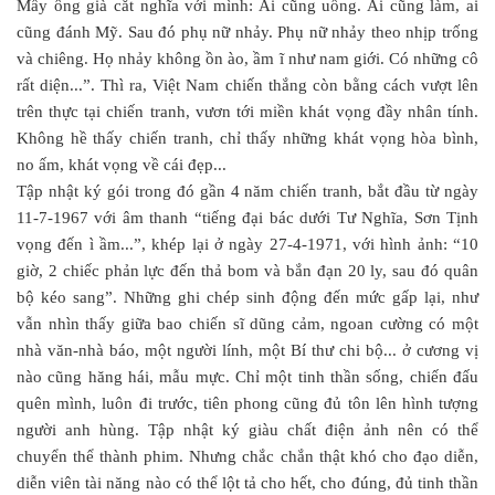
Mấy ông già cắt nghĩa với mình: Ai cũng uống. Ai cũng làm, ai
cũng đánh Mỹ. Sau đó phụ nữ nhảy. Phụ nữ nhảy theo nhịp trống
và chiêng. Họ nhảy không ồn ào, ầm ĩ như nam giới. Có những cô
rất diện...”. Thì ra, Việt Nam chiến thắng còn bằng cách vượt lên
trên thực tại chiến tranh, vươn tới miền khát vọng đầy nhân tính.
Không hề thấy chiến tranh, chỉ thấy những khát vọng hòa bình,
no ấm, khát vọng về cái đẹp...
Tập nhật ký gói trong đó gần 4 năm chiến tranh, bắt đầu từ ngày
11-7-1967 với âm thanh “tiếng đại bác dưới Tư Nghĩa, Sơn Tịnh
vọng đến ì ầm...”, khép lại ở ngày 27-4-1971, với hình ảnh: “10
giờ, 2 chiếc phản lực đến thả bom và bắn đạn 20 ly, sau đó quân
bộ kéo sang”. Những ghi chép sinh động đến mức gấp lại, như
vẫn nhìn thấy giữa bao chiến sĩ dũng cảm, ngoan cường có một
nhà văn-nhà báo, một người lính, một Bí thư chi bộ... ở cương vị
nào cũng hăng hái, mẫu mực. Chỉ một tinh thần sống, chiến đấu
quên mình, luôn đi trước, tiên phong cũng đủ tôn lên hình tượng
người anh hùng. Tập nhật ký giàu chất điện ảnh nên có thể
chuyển thể thành phim. Nhưng chắc chắn thật khó cho đạo diễn,
diễn viên tài năng nào có thể lột tả cho hết, cho đúng, đủ tinh thần