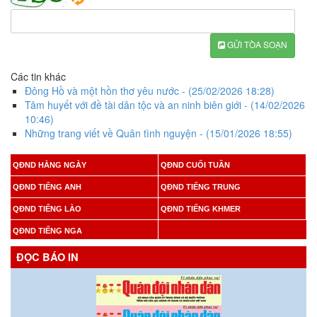
GỬI TÒA SOẠN
Các tin khác
Đông Hồ và một hồn thơ yêu nước
- (25/02/2026 18:28)
Tâm huyết với đề tài dân tộc và an ninh biên giới
- (14/02/2026
10:46)
Những trang viết về Quân tình nguyện
- (15/01/2026 18:55)
QĐND HẰNG NGÀY
QĐND CUỐI TUẦN
QĐND TIẾNG ANH
QĐND TIẾNG TRUNG
QĐND TIẾNG LÀO
QĐND TIẾNG KHMER
QĐND TIẾNG NGA
ĐỌC BÁO IN