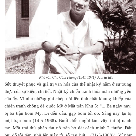
Nhà văn Chu Cẩm Phong (1941-1971). Ảnh tư liệu
Sức thuyết phục và giá trị văn hóa của thể nhật ký nằm ở sự trung
thực của sự kiện, chi tiết. Nhật ký chiến tranh thỏa mãn những yêu
cầu ấy. Ví như những ghi chép nói lên tính chất khủng khiếp của
chiến tranh chống đế quốc Mỹ ở Mặt trận Khu 5: “... Ba ngày nay,
bị ba trận bom Mỹ. Đi đến đâu, gặp bom tới đó. Sáng nay lại bị
một trận bom (14-5-1968). Buổi chiều ngồi làm việc thì bị oanh
tạc. Một trái thủ pháo tàu nổ trên bờ đất cách mình 2 thước. Đất
bụi đổ tối tăm, phủ lên giấy tờ, sổ tay, bút... (21-5-1968)”. Ví như