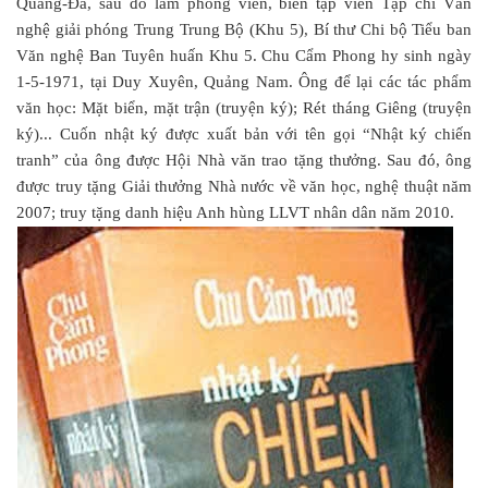
Quảng-Đà, sau đó làm phóng viên, biên tập viên Tạp chí Văn
nghệ giải phóng Trung Trung Bộ (Khu 5), Bí thư Chi bộ Tiểu ban
Văn nghệ Ban Tuyên huấn Khu 5. Chu Cẩm Phong hy sinh ngày
1-5-1971, tại Duy Xuyên, Quảng Nam. Ông để lại các tác phẩm
văn học: Mặt biển, mặt trận (truyện ký); Rét tháng Giêng (truyện
ký)... Cuốn nhật ký được xuất bản với tên gọi “Nhật ký chiến
tranh” của ông được Hội Nhà văn trao tặng thưởng. Sau đó, ông
được truy tặng Giải thưởng Nhà nước về văn học, nghệ thuật năm
2007; truy tặng danh hiệu Anh hùng LLVT nhân dân năm 2010.