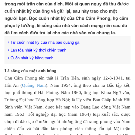
trong một trận càn của địch. Một sĩ quan ngụy đã thu được
cuốn nhật ký của ông và giữ lại, sau này trao cho một
người bạn. Đọc cuốn nhật ký của Chu Cẩm Phong, họ cảm
phục lý tưởng, lẽ sống của nhà văn cách mạng nên sau đó
đã tìm cách đưa trả lại cho các nhà văn của chúng ta.
Từ cuốn nhật ký của nhà báo quáng gà
Lan tỏa nhật ký thời chiến tranh
Cuốn nhật ký bằng tranh
Lẽ sống của một anh hùng
Chu Cẩm Phong tên thật là Trần Tiến, sinh ngày 12-8-1941, tại
Hội An (
Quảng Nam
). Năm 1954, ông theo cha ra Bắc tập kết,
học phổ thông ở Hải Phòng. Năm 1960, ông học Khoa Ngữ văn,
Trường Đại học Tổng hợp Hà Nội; là Ủy viên Ban Chấp hành Hội
Sinh viên Việt Nam, được kết nạp vào Đảng Lao động Việt Nam
năm 1963. Tốt nghiệp đại học (năm 1964) loại xuất sắc, được
chọn đi đào tạo ở nước ngoài nhưng ông đã xung phong vào Nam
chiến đấu và bắt đầu làm phóng viên thông tấn tại Mặt trận