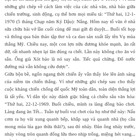
những ghi chép về cách làm việc của các nhà văn, nhà báo giữa
chiến trường, sinh động, cụ thể hơn mọi miêu tả: “Thứ hai, 12-1-
1970 (5 tháng Chạp năm Kỷ Dậu): Nắng. Hôm nay tổ văn ở nhà
sửa chữa bài vở lần cuối cùng để mai gửi đi duyệt... Buổi tối họp
và thông qua bản thảo tập thơ và ca dao sản xuất lấy tên Vụ mùa
thắng Mỹ. Chiều nay, một con lợn nữa đương khỏe mạnh, ăn rất
dữ, rất nhanh nhẹn lại lăn đùng ra chết. Lần này không cho ăn vỏ
sắn. Ông già Xót bảo là nó say sắn. Tiếc quá chừng. Đổ nước
đường mà vẫn không cứu được”.
Giữa bộn bề, ngổn ngang thời chiến ấy vẫn thấy lóe lên ánh sáng
của niềm tin chiến thắng. Ví như những ghi chép sau cho thấy
cuộc kháng chiến chống đế quốc Mỹ toàn dân, toàn diện thắng lợi
là tất yếu. Vì dân tộc này đánh giặc bằng cả chiều sâu văn hóa:
“Thứ hai, 22-12-1969. Buổi chiều, mình ra làng đồng bào chơi.
Làng đang ăn Tết... Tuần tự buổi vui chơi của họ như thế này: Nấu
cơm ra họ vãi xung quanh bếp, khắp sạp và quanh nhà (họ cầu
mong mùa lúa gạo thừa thãi?), sau đó nhảy. Đàn ông nhảy trước,
nhảy vòng tròn quanh đống lửa theo nhịp trống, miệng hét vang...