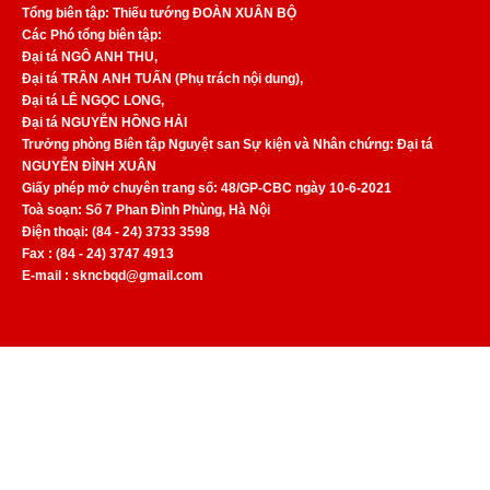
Tổng biên tập: Thiếu tướng ĐOÀN XUÂN BỘ
Các Phó tổng biên tập:
Đại tá NGÔ ANH THU,
Đại tá TRẦN ANH TUẤN (Phụ trách nội dung),
Đại tá LÊ NGỌC LONG,
Đại tá NGUYỄN HỒNG HẢI
Trưởng phòng Biên tập Nguyệt san Sự kiện và Nhân chứng: Đại tá
NGUYỄN ĐÌNH XUÂN
Giấy phép mở chuyên trang số: 48/GP-CBC ngày 10-6-2021
Toà soạn: Số 7 Phan Đình Phùng, Hà Nội
Điện thoại: (84 - 24) 3733 3598
Fax : (84 - 24) 3747 4913
E-mail : skncbqd@gmail.com