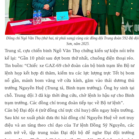
Đồng chí Ngô Văn Thọ (thứ hai, từ phải sang) cùng các đồng đội Trung đoàn 592-Bộ độ
Sơn, năm 2025.
Trung sĩ, cựu chiến binh Ngô Văn Thọ chứng kiến sự kiện nói trên
kể lại: “Gần 10 phút sau đợt bom thứ nhất, chuông điện thoại réo.
Tin buồn: “Chiếc xe GAZ-69 chở đoàn cán bộ binh trạm lên Bộ tư
lệnh họp kết hợp đi thăm, kiểm tra các lực lượng trực Tết bị bom
nổ gần, mảnh bom văng vỡ cửa kính, găm vào thái dương thủ
trưởng Nguyễn Huệ (Trung tá, Binh trạm trưởng). Ông hy sinh tại
chỗ. Trung đội 3 đã kịp thời ứng cứu, chờ lệnh lo hậu sự cho Binh
trạm trưởng. Các đồng chí trong đoàn tiếp tục về Bộ tư lệnh”.
Cán bộ Đại đội 4 (trừ đồng chí trực chỉ huy) đến ngay hiện trường.
Sau khi xe xuất phát đưa thi hài đồng chí Nguyễn Huệ về nơi truy
điệu và an táng theo chỉ đạo của Tư lệnh Đồng Sỹ Nguyên, các
anh trở về, tập trung toàn Đại đội bộ để nghe Đại đội trưởng