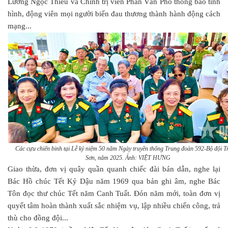
Lương Ngọc Thiều và Chính trị viên Phan Văn Phố thông báo tình
hình, động viên mọi người biến đau thương thành hành động cách
mạng...
Các cựu chiến binh tại Lễ kỷ niệm 50 năm Ngày truyền thống Trung đoàn 592-Bộ đội 
Sơn, năm 2025. Ảnh: VIỆT HƯNG
Giao thừa, đơn vị quây quần quanh chiếc đài bán dẫn, nghe lại
Bác Hồ chúc Tết Kỷ Dậu năm 1969 qua bản ghi âm, nghe Bác
Tôn đọc thư chúc Tết năm Canh Tuất. Đón năm mới, toàn đơn vị
quyết tâm hoàn thành xuất sắc nhiệm vụ, lập nhiều chiến công, trả
thù cho đồng đội...