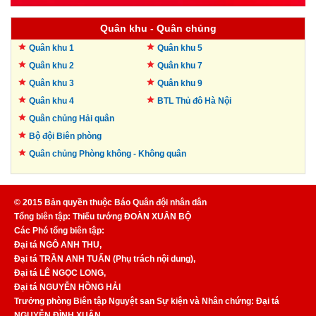
Quân khu - Quân chủng
Quân khu 1
Quân khu 5
Quân khu 2
Quân khu 7
Quân khu 3
Quân khu 9
Quân khu 4
BTL Thủ đô
Hà Nội
Quân chủng Hải quân
Bộ đội Biên phòng
Quân chủng Phòng không -
Không quân
© 2015 Bản quyền thuộc Báo Quân đội nhân dân
Tổng biên tập: Thiếu tướng ĐOÀN XUÂN BỘ
Các Phó tổng biên tập:
Đại tá NGÔ ANH THU,
Đại tá TRẦN ANH TUẤN (Phụ trách nội dung),
Đại tá LÊ NGỌC LONG,
Đại tá NGUYỄN HỒNG HẢI
Trưởng phòng Biên tập Nguyệt san Sự kiện và Nhân chứng: Đại tá
NGUYỄN ĐÌNH XUÂN