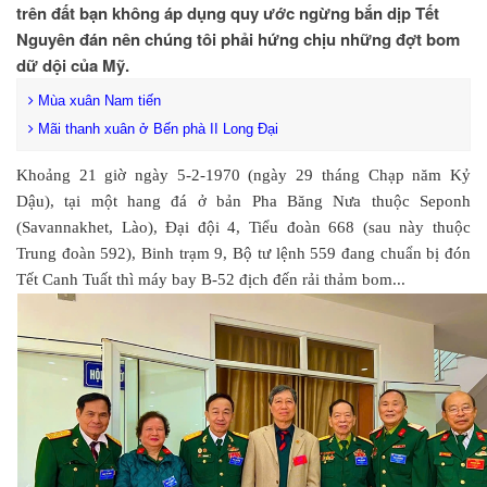
trên đất bạn không áp dụng quy ước ngừng bắn dịp Tết
Nguyên đán nên chúng tôi phải hứng chịu những đợt bom
dữ dội của Mỹ.
Mùa xuân Nam tiến
Mãi thanh xuân ở Bến phà II Long Đại
Khoảng 21 giờ ngày 5-2-1970 (ngày 29 tháng Chạp năm Kỷ
Dậu), tại một hang đá ở bản Pha Băng Nưa thuộc Seponh
(Savannakhet, Lào), Đại đội 4, Tiểu đoàn 668 (sau này thuộc
Trung đoàn 592), Binh trạm 9, Bộ tư lệnh 559 đang chuẩn bị đón
Tết Canh Tuất thì máy bay B-52 địch đến rải thảm bom...