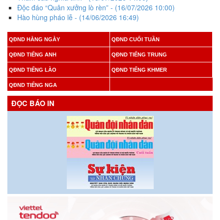
Độc đáo “Quân xưởng lò rèn”
- (16/07/2026 10:00)
Hào hùng pháo lễ
- (14/06/2026 16:49)
QĐND HẰNG NGÀY
QĐND CUỐI TUẦN
QĐND TIẾNG ANH
QĐND TIẾNG TRUNG
QĐND TIẾNG LÀO
QĐND TIẾNG KHMER
QĐND TIẾNG NGA
ĐỌC BÁO IN