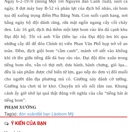
Ngày 6-2-1970 (mồng Một Tết Nguyên đán Canh Tuất), suốt cả
ngày, 8 đợt máy bay B-52 và phản lực của địch bổ nhào, rải bom
tọa độ xuống trọng điểm Pha Băng Nưa. Con suối cạnh hang, nơi
hằng ngày bộ đội đánh răng, rửa mặt ngổn ngang cây cối cháy
đen. Lúc 16 giờ, địch thả thêm một lượt bom vào lèn đá cạnh khu
Đại đội bộ. Tôi và anh Vấn (liên lạc của Đại đội) len lỏi qua
những cây đổ để đón Chính trị viên Phan Văn Phố họp trở về an
toàn. Đêm, địch giội bom “cầm canh”, mảnh vỡ siết vào không
khí rít lên giữa tiếng đất đá bay rào rào. Đại đội đón xuân trong
tiếng bom rền, vẫn có thịt mỡ, dưa hành, bánh chưng, giò lụa...
đều là sản phẩm được chế biến từ lợn, gạo nếp do đơn vị đổi muối
cho người dân địa phương mà có. Giường này đánh cờ tướng.
Giường kia chơi tú lơ khơ. Chuyện trò sôi nổi râm ran. Khung
cảnh ấy giờ nhớ lại quả thật đúng với nghĩa của câu “tiếng hát át
tiếng bom”.
PHẠM XƯỞNG
Tag(s):
đón xuân
đất bạn Lào
bom Mỹ
Ý KIẾN CỦA BẠN