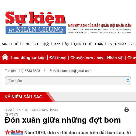
TRANG CHỦ
ENGLISH
中文
ລາວ
ខ្មែរ
QĐND CUỐI TUẦN
РУССКИЙ ЯЗЫК
Theo dòng sự kiện
Đối thoại
Chuyện xưa - nay
Nhân vật
Chuy
Thứ sáu, 07/08/2026 | 06:26 GMT+7
Tel: (84 - 24) 3733 3598
*
E-mail: skncbqd@gmail.com
KỶ NIỆM SÂU SẮC
SKNC - Thứ Sáu, 14/02/2026, 10:43
(GMT+7)
Đón xuân giữa những đợt bom
Năm 1970, đơn vị tôi đón xuân trên đất bạn Lào. Vì