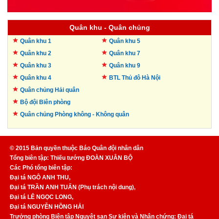
Quân khu - Quân chủng
Quân khu 1
Quân khu 5
Quân khu 2
Quân khu 7
Quân khu 3
Quân khu 9
Quân khu 4
BTL Thủ đô
Hà Nội
Quân chủng Hải quân
Bộ đội Biên phòng
Quân chủng Phòng không -
Không quân
© 2015 Bản quyền thuộc Báo Quân đội nhân dân
Tổng biên tập: Thiếu tướng ĐOÀN XUÂN BỘ
Các Phó tổng biên tập:
Đại tá NGÔ ANH THU,
Đại tá TRẦN ANH TUẤN (Phụ trách nội dung),
Đại tá LÊ NGỌC LONG,
Đại tá NGUYỄN HỒNG HẢI
Trưởng phòng Biên tập Nguyệt san Sự kiện và Nhân chứng: Đại tá