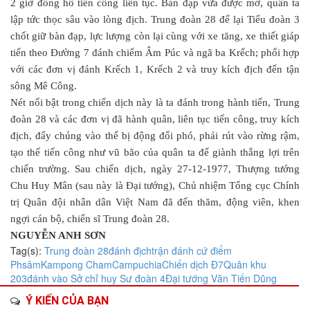
2 giờ đồng hồ tiến công liên tục. Bàn đạp vừa được mở, quân ta
lập tức thọc sâu vào lòng địch. Trung đoàn 28 để lại Tiểu đoàn 3
chốt giữ bàn đạp, lực lượng còn lại cùng với xe tăng, xe thiết giáp
tiến theo Đường 7 đánh chiếm Âm Púc và ngã ba Krếch; phối hợp
với các đơn vị đánh Krếch 1, Krếch 2 và truy kích địch đến tận
sông Mê Công.
Nét nổi bật trong chiến dịch này là ta đánh trong hành tiến, Trung
đoàn 28 và các đơn vị đã hành quân, liên tục tiến công, truy kích
địch, đẩy chúng vào thế bị động đối phó, phải rút vào rừng rậm,
tạo thế tiến công như vũ bão của quân ta để giành thắng lợi trên
chiến trường. Sau chiến dịch, ngày 27-12-1977, Thượng tướng
Chu Huy Mân (sau này là Đại tướng), Chủ nhiệm Tổng cục Chính
trị Quân đội nhân dân Việt Nam đã đến thăm, động viên, khen
ngợi cán bộ, chiến sĩ Trung đoàn 28.
NGUYỄN ANH SƠN
Tag(s):
Trung đoàn 28
đánh địch
trận đánh cứ điểm
Phsâm
Kampong Cham
Campuchia
Chiến dịch Đ7
Quân khu
203
đánh vào Sở chỉ huy Sư đoàn 4
Đại tướng Văn Tiến Dũng
Ý KIẾN CỦA BẠN