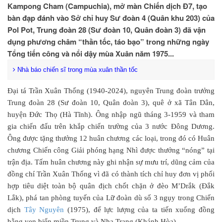
Kampong Cham (Campuchia), mở màn Chiến dịch Đ7, tạo
bàn đạp đánh vào Sở chỉ huy Sư đoàn 4 (Quân khu 203) của
Pol Pot, Trung đoàn 28 (Sư đoàn 10, Quân đoàn 3) đã vận
dụng phương châm “thần tốc, táo bạo” trong những ngày
Tổng tiến công và nổi dậy mùa Xuân năm 1975...
Nhà báo chiến sĩ trong mùa xuân thần tốc
Đại tá Trần Xuân Thống (1940-2024), nguyên Trung đoàn trưởng
Trung đoàn 28 (Sư đoàn 10, Quân đoàn 3), quê ở xã Tân Dân,
huyện Đức Thọ (Hà Tĩnh). Ông nhập ngũ tháng 3-1959 và tham
gia chiến đấu trên khắp chiến trường của 3 nước Đông Dương.
Ông được tặng thưởng 12 huân chương các loại, trong đó có Huân
chương Chiến công Giải phóng hạng Nhì được thưởng “nóng” tại
trận địa. Tấm huân chương này ghi nhận sự mưu trí, dũng cảm của
đồng chí Trần Xuân Thống vì đã có thành tích chỉ huy đơn vị phối
hợp tiêu diệt toàn bộ quân địch chốt chặn ở đèo M’Drắk (Đắk
Lắk), phá tan phòng tuyến của Lữ đoàn dù số 3 ngụy trong Chiến
dịch
Tây Nguyên
(1975), để lực lượng của ta tiến xuống đồng
bằng ven biển miền Trung và Nha Trang (Khánh Hòa).