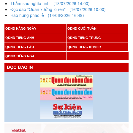
Thẳm sâu nghĩa tình
- (18/07/2026 14:00)
Độc đáo “Quân xưởng lò rèn”
- (16/07/2026 10:00)
Hào hùng pháo lễ
- (14/06/2026 16:49)
QĐND HẰNG NGÀY
QĐND CUỐI TUẦN
QĐND TIẾNG ANH
QĐND TIẾNG TRUNG
QĐND TIẾNG LÀO
QĐND TIẾNG KHMER
QĐND TIẾNG NGA
ĐỌC BÁO IN