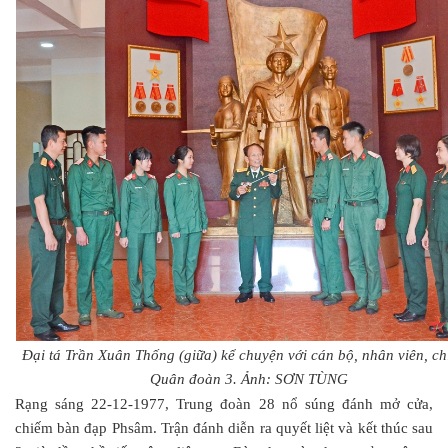
Đại tá Trần Xuân Thống (giữa) kể chuyện với cán bộ, nhân viên, chi
Quân đoàn 3. Ảnh: SƠN TÙNG
Rạng sáng 22-12-1977, Trung đoàn 28 nổ súng đánh mở cửa,
chiếm bàn đạp Phsâm. Trận đánh diễn ra quyết liệt và kết thúc sau