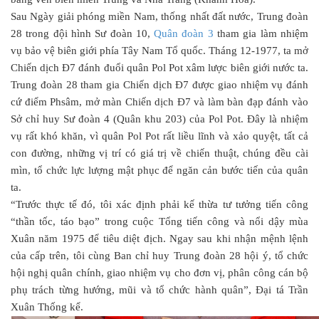
Sau Ngày giải phóng miền Nam, thống nhất đất nước, Trung đoàn
28 trong đội hình Sư đoàn 10,
Quân đoàn 3
tham gia làm nhiệm
vụ bảo vệ biên giới phía Tây Nam Tổ quốc. Tháng 12-1977, ta mở
Chiến dịch Đ7 đánh đuổi quân Pol Pot xâm lược biên giới nước ta.
Trung đoàn 28 tham gia Chiến dịch Đ7 được giao nhiệm vụ đánh
cứ điểm Phsâm, mở màn Chiến dịch Đ7 và làm bàn đạp đánh vào
Sở chỉ huy Sư đoàn 4 (Quân khu 203) của Pol Pot. Đây là nhiệm
vụ rất khó khăn, vì quân Pol Pot rất liều lĩnh và xảo quyệt, tất cả
con đường, những vị trí có giá trị về chiến thuật, chúng đều cài
mìn, tổ chức lực lượng mật phục để ngăn cản bước tiến của quân
ta.
“Trước thực tế đó, tôi xác định phải kế thừa tư tưởng tiến công
“thần tốc, táo bạo” trong cuộc Tổng tiến công và nổi dậy mùa
Xuân năm 1975 để tiêu diệt địch. Ngay sau khi nhận mệnh lệnh
của cấp trên, tôi cùng Ban chỉ huy Trung đoàn 28 hội ý, tổ chức
hội nghị quân chính, giao nhiệm vụ cho đơn vị, phân công cán bộ
phụ trách từng hướng, mũi và tổ chức hành quân”, Đại tá Trần
Xuân Thống kể.