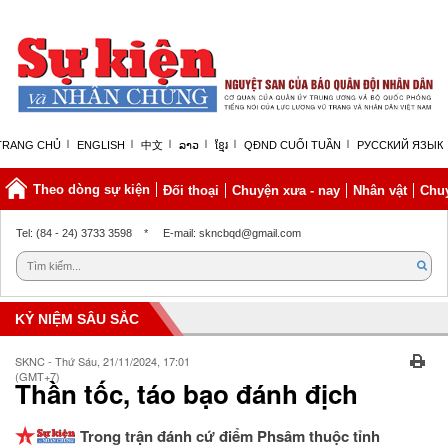
TRANG CHỦ
ENGLISH
中文
ລາວ
ខ្មែរ
QĐND CUỐI TUẦN
РУССКИЙ ЯЗЫК
Theo dòng sự kiện
Đối thoại
Chuyện xưa - nay
Nhân vật
Chuy
Thứ sáu, 07/08/2026 | 04:41 GMT+7
Tel: (84 - 24) 3733 3598
*
E-mail: skncbqd@gmail.com
KỶ NIỆM SÂU SẮC
SKNC - Thứ Sáu, 21/11/2024, 17:01
(GMT+7)
Thần tốc, táo bạo đánh địch
Trong trận đánh cứ điểm Phsâm thuộc tỉnh