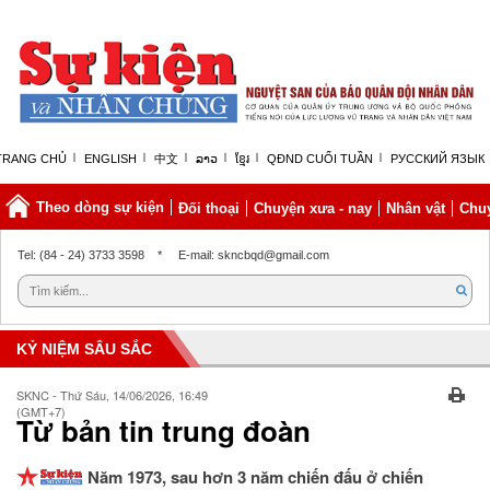
TRANG CHỦ
ENGLISH
中文
ລາວ
ខ្មែរ
QĐND CUỐI TUẦN
РУССКИЙ ЯЗЫК
Theo dòng sự kiện
Đối thoại
Chuyện xưa - nay
Nhân vật
Chuy
Thứ sáu, 07/08/2026 | 04:51 GMT+7
Tel: (84 - 24) 3733 3598
*
E-mail: skncbqd@gmail.com
KỶ NIỆM SÂU SẮC
SKNC - Thứ Sáu, 14/06/2026, 16:49
(GMT+7)
Từ bản tin trung đoàn
Năm 1973, sau hơn 3 năm chiến đấu ở chiến