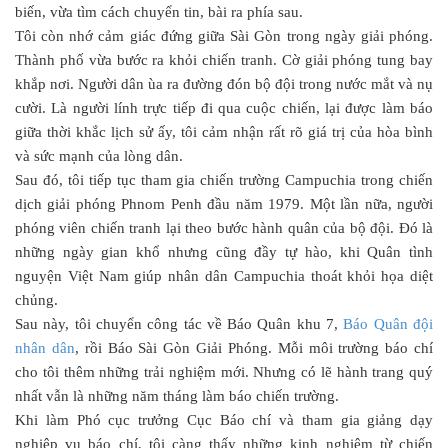
biến, vừa tìm cách chuyển tin, bài ra phía sau.
Tôi còn nhớ cảm giác đứng giữa Sài Gòn trong ngày giải phóng.
Thành phố vừa bước ra khỏi chiến tranh. Cờ giải phóng tung bay
khắp nơi. Người dân ùa ra đường đón bộ đội trong nước mắt và nụ
cười. Là người lính trực tiếp đi qua cuộc chiến, lại được làm báo
giữa thời khắc lịch sử ấy, tôi cảm nhận rất rõ giá trị của hòa bình
và sức mạnh của lòng dân.
Sau đó, tôi tiếp tục tham gia chiến trường Campuchia trong chiến
dịch giải phóng Phnom Penh đầu năm 1979. Một lần nữa, người
phóng viên chiến tranh lại theo bước hành quân của bộ đội. Đó là
những ngày gian khổ nhưng cũng đầy tự hào, khi Quân tình
nguyện Việt Nam giúp nhân dân Campuchia thoát khỏi họa diệt
chủng.
Sau này, tôi chuyển công tác về Báo Quân khu 7,
Báo Quân đội
nhân dân
, rồi Báo Sài Gòn Giải Phóng. Mỗi môi trường báo chí
cho tôi thêm những trải nghiệm mới. Nhưng có lẽ hành trang quý
nhất vẫn là những năm tháng làm báo chiến trường.
Khi làm Phó cục trưởng Cục Báo chí và tham gia giảng dạy
nghiệp vụ báo chí, tôi càng thấy những kinh nghiệm từ chiến