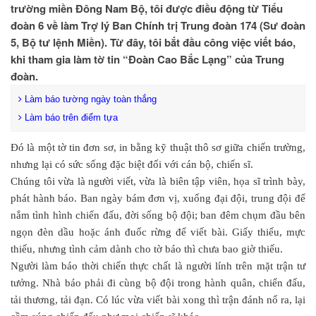
trường miền Đông Nam Bộ, tôi được điều động từ Tiểu
đoàn 6 về làm Trợ lý Ban Chính trị Trung đoàn 174 (Sư đoàn
5, Bộ tư lệnh Miền). Từ đây, tôi bắt đầu công việc viết báo,
khi tham gia làm tờ tin “Đoàn Cao Bắc Lạng” của Trung
đoàn.
Làm báo tường ngày toàn thắng
Làm báo trên điểm tựa
Đó là một tờ tin đơn sơ, in bằng kỹ thuật thô sơ giữa chiến trường,
nhưng lại có sức sống đặc biệt đối với cán bộ, chiến sĩ.
Chúng tôi vừa là người viết, vừa là biên tập viên, họa sĩ trình bày,
phát hành báo. Ban ngày bám đơn vị, xuống đại đội, trung đội để
nắm tình hình chiến đấu, đời sống bộ đội; ban đêm chụm đầu bên
ngọn đèn dầu hoặc ánh đuốc rừng để viết bài. Giấy thiếu, mực
thiếu, nhưng tình cảm dành cho tờ báo thì chưa bao giờ thiếu.
Người làm báo thời chiến thực chất là người lính trên mặt trận tư
tưởng. Nhà báo phải đi cùng bộ đội trong hành quân, chiến đấu,
tải thương, tải đạn. Có lúc vừa viết bài xong thì trận đánh nổ ra, lại