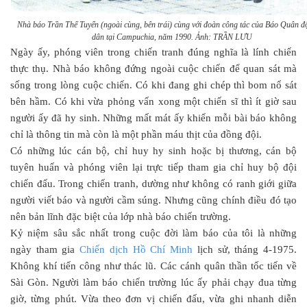
Nhà báo Trần Thế Tuyển (ngoài cùng, bên trái) cùng với đoàn công tác của Báo Quân đ
dân tại Campuchia, năm 1990. Ảnh: TRẦN LƯU
Ngày ấy, phóng viên trong chiến tranh đúng nghĩa là lính chiến
thực thụ. Nhà báo không đứng ngoài cuộc chiến để quan sát mà
sống trong lòng cuộc chiến. Có khi đang ghi chép thì bom nổ sát
bên hầm. Có khi vừa phỏng vấn xong một chiến sĩ thì ít giờ sau
người ấy đã hy sinh. Những mất mát ấy khiến mỗi bài báo không
chỉ là thông tin mà còn là một phần máu thịt của đồng đội.
Có những lúc cán bộ, chỉ huy hy sinh hoặc bị thương, cán bộ
tuyên huấn và phóng viên lại trực tiếp tham gia chỉ huy bộ đội
chiến đấu. Trong chiến tranh, dường như không có ranh giới giữa
người viết báo và người cầm súng. Nhưng cũng chính điều đó tạo
nên bản lĩnh đặc biệt của lớp nhà báo chiến trường.
Kỷ niệm sâu sắc nhất trong cuộc đời làm báo của tôi là những
ngày tham gia
Chiến dịch Hồ Chí Minh
lịch sử, tháng 4-1975.
Không khí tiến công như thác lũ. Các cánh quân thần tốc tiến về
Sài Gòn. Người làm báo chiến trường lúc ấy phải chạy đua từng
giờ, từng phút. Vừa theo đơn vị chiến đấu, vừa ghi nhanh diễn