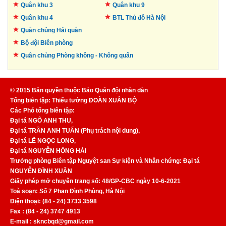
Quân khu 3
Quân khu 9
Quân khu 4
BTL Thủ đô
Hà Nội
Quân chủng Hải quân
Bộ đội Biên phòng
Quân chủng Phòng không -
Không quân
© 2015 Bản quyền thuộc Báo Quân đội nhân dân
Tổng biên tập: Thiếu tướng ĐOÀN XUÂN BỘ
Các Phó tổng biên tập:
Đại tá NGÔ ANH THU,
Đại tá TRẦN ANH TUẤN (Phụ trách nội dung),
Đại tá LÊ NGỌC LONG,
Đại tá NGUYỄN HỒNG HẢI
Trưởng phòng Biên tập Nguyệt san Sự kiện và Nhân chứng: Đại tá
NGUYỄN ĐÌNH XUÂN
Giấy phép mở chuyên trang số: 48/GP-CBC ngày 10-6-2021
Toà soạn: Số 7 Phan Đình Phùng, Hà Nội
Điện thoại: (84 - 24) 3733 3598
Fax : (84 - 24) 3747 4913
E-mail : skncbqd@gmail.com