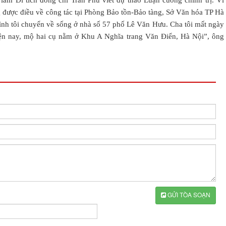
àm Di tích đồng chí Trần Phú viết dự thảo Luận cương chính trị. Vì
 được điều về công tác tại Phòng Bảo tồn-Bảo tàng, Sở Văn hóa TP Hà
đình tôi chuyển về sống ở nhà số 57 phố Lê Văn Hưu. Cha tôi mất ngày
iện nay, mộ hai cụ nằm ở Khu A Nghĩa trang Văn Điển, Hà Nội”, ông
GỬI TÒA SOẠN