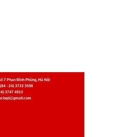
Số 7 Phan Đình Phùng, Hà Nội
 (84 - 24) 3733 3598
 24) 3747 4913
kncbqd@gmail.com