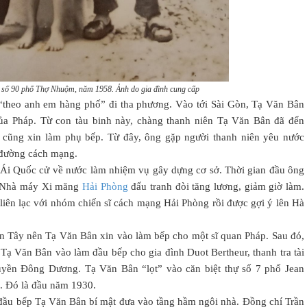
à số 90 phố Thợ Nhuộm, năm 1958. Ảnh do gia đình cung cấp
theo anh em hàng phố” đi tha phương. Vào tới Sài Gòn, Tạ Văn Bân
của Pháp. Từ con tàu binh này, chàng thanh niên Tạ Văn Bân đã đến
g cũng xin làm phụ bếp. Từ đây, ông gặp người thanh niên yêu nước
 đường cách mạng.
i Quốc cử về nước làm nhiệm vụ gây dựng cơ sở. Thời gian đầu ông
n Nhà máy Xi măng
Hải Phòng
đấu tranh đòi tăng lương, giảm giờ làm.
liên lạc với nhóm chiến sĩ cách mạng Hải Phòng rồi được gợi ý lên Hà
 ăn Tây nên Tạ Văn Bân xin vào làm bếp cho một sĩ quan Pháp. Sau đó,
Tạ Văn Bân vào làm đầu bếp cho gia đình Duot Bertheur, thanh tra tài
yền Đông Dương. Tạ Văn Bân “lọt” vào căn biệt thự số 7 phố Jean
u. Đó là đầu năm 1930.
đầu bếp Tạ Văn Bân bí mật đưa vào tầng hầm ngôi nhà. Đồng chí Trần