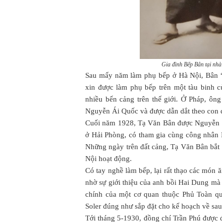
Gia đình Bếp Bân tại nh
Sau mấy năm làm phụ bếp ở Hà Nội, Bân “
xin được làm phụ bếp trên một tàu binh 
nhiều bến cảng trên thế giới. Ở Pháp, ôn
Nguyễn Ái Quốc và được dẫn dắt theo con
Cuối năm 1928, Tạ Văn Bân được Nguyễn Á
ở Hải Phòng, có tham gia cùng công nhâ
Những ngày trên đất cảng, Tạ Văn Bân bắt 
Nội hoạt động.
Có tay nghề làm bếp, lại rất thạo các món
nhờ sự giới thiệu của anh bồi Hai Dung mà 
chính của một cơ quan thuộc Phủ Toàn qu
Soler đúng như sắp đặt cho kế hoạch về sa
Tới tháng 5-1930, đồng chí Trần Phú được 