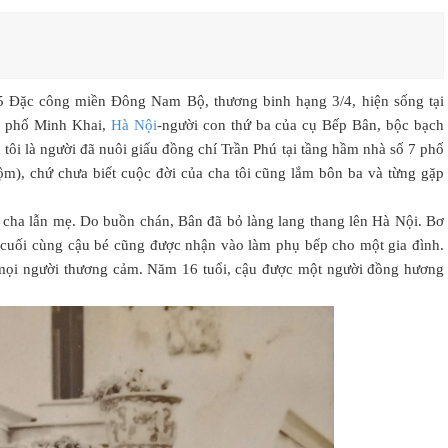
 Đặc công miền Đông Nam Bộ, thương binh hạng 3/4, hiện sống tại
, phố Minh Khai,
Hà Nội
-người con thứ ba của cụ Bếp Bân, bộc bạch
a tôi là người đã nuôi giấu đồng chí Trần Phú tại tầng hầm nhà số 7 phố
m), chứ chưa biết cuộc đời của cha tôi cũng lắm bôn ba và từng gặp
cha lẫn mẹ. Do buồn chán, Bân đã bỏ làng lang thang lên Hà Nội. Bơ
 cuối cùng cậu bé cũng được nhận vào làm phụ bếp cho một gia đình.
mọi người thương cảm. Năm 16 tuổi, cậu được một người đồng hương