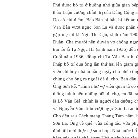
Phú được bố trí ở buồng nhỏ giữa gian bếp
thảo Luận cương chính trị của Đảng Cộng 
Do có chỉ điểm, Bếp Bân bị bắt, bị kết á
Văn Bân vượt ngục Sơn La và được phân c
gặp mẹ tôi là Ngô Thị Cận, sinh năm 190
Duẩn. Cha mẹ tôi nên duyên vợ chồng ngay 
trai tôi là Tạ Ngọc Hà (sinh năm 1936) đều 
Cuối năm 1936, đồng chí Tạ Văn Bân bị địc
Pháp bố trí đưa ông lần thứ hai lên giam g
viên chỉ huy nhà tù hằng ngày cho phép ôn
chúng cho ông ra ngoài để đi chợ. Ban đầu, 
Ông Sơn kể: “Hình như vợ viên quan tù có cả
thông minh nên những bữa đi chợ, cụ đã tr
là Lò Văn Giá, chính là người dẫn đường 
và Nguyễn Văn Trân vượt ngục Sơn La an t
Cho đến sau Cách mạng Tháng Tám năm 194
Sơn La. Ông về quê, vừa công tác, vừa ph
đình tôi mới thực sự sum họp. Nhà nước bố