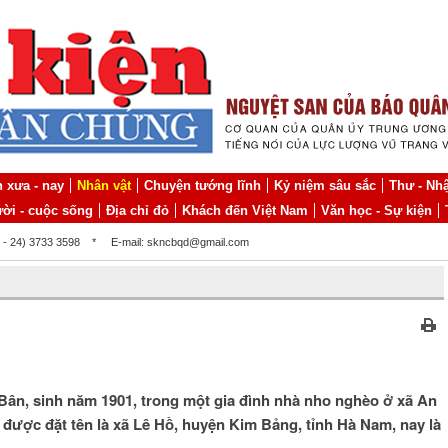
 xưa - nay
Nhân vật
Chuyện tướng lĩnh
Kỷ niệm sâu sắc
Thư - Nhậ
ời - cuộc sống
Địa chỉ đỏ
Khách đến Việt Nam
Văn học - Sự kiện
4 - 24) 3733 3598
*
E-mail: skncbqd@gmail.com
 Bân, sinh năm 1901, trong một gia đình nhà nho nghèo ở xã An
ược đặt tên là xã Lê Hồ, huyện Kim Bảng, tỉnh Hà Nam, nay là