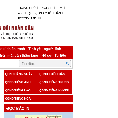
TRANG CHỦ
ENGLISH
中文
ລາວ
ខ្មែរ
QĐND CUỐI TUẦN
РУССКИЙ ЯЗЫК
t kí chiến tranh
Tình yêu người lính
Trên mặt trận thầm lặng
Hồ sơ - Tư liệu
QĐND HẰNG NGÀY
QĐND CUỐI TUẦN
QĐND TIẾNG ANH
QĐND TIẾNG TRUNG
QĐND TIẾNG LÀO
QĐND TIẾNG KHMER
QĐND TIẾNG NGA
ĐỌC BÁO IN