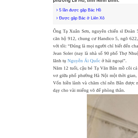
phường Lê Hồ, tỉnh Ninh Bình.
5 lần được gặp Bác Hồ
Được gặp Bác ở Liên Xô
Ông Tạ Xuân Sơn, nguyên chiến sĩ Đoàn 5
căn hộ 912, chung cư Handico 5, ngõ 622
với tôi: “Đúng là mọi người chỉ biết đến ch
Jean Soler (nay là nhà số 90 phố Thợ Nhuộ
lãnh tụ
Nguyễn Ái Quốc
ở hải ngoại”.
Năm 12 tuổi, cậu bé Tạ Văn Bân mồ côi cả 
vơ giữa phố phường Hà Nội một thời gian,
Vốn hiền lành và chăm chỉ nên Bân được 
dạy cho vài miếng võ để phòng thân.