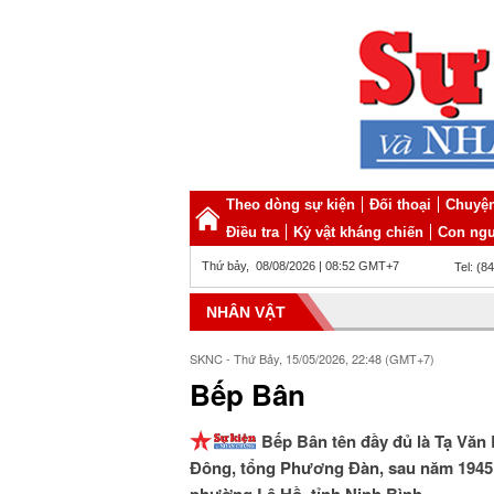
Theo dòng sự kiện
Đối thoại
Chuyện
Điều tra
Kỷ vật kháng chiến
Con ngư
Thứ bảy, 08/08/2026 | 08:52 GMT+7
Tel: (8
NHÂN VẬT
SKNC - Thứ Bảy, 15/05/2026, 22:48 (GMT+7)
Bếp Bân
Bếp Bân tên đầy đủ là Tạ Văn
Đông, tổng Phương Đàn, sau năm 1945 đ