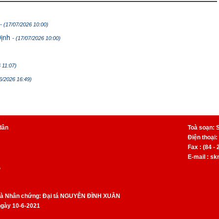
- (17/07/2026 10:00)
Định
- (17/07/2026 10:00)
 11:07)
06/2026 16:49)
dân
Toà soạn: 
Điện thoại:
Fax : (84 -
E-mail : s
,
 và Nhân chứng: Đại tá NGUYỄN ĐÌNH XUÂN
ngày 10-6-2021