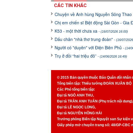
CÁC TIN KHÁC
Chuyện về Anh hùng Nguyễn Sông Thao
Chị em chiến sĩ Biệt động Sài Gòn - Gia 
K53 - một thời chưa xa
- (16/07/2026 16:00)
Dấu chân "nhà thơ trung đoàn"
- (16/07/2026
Người có "duyên" với Điện Biên Phủ
- (14/
Trụ ở đồi “hai triệu đô”
- (14/06/2026 16:49)
© 2015 Bản quyền thuộc Báo Quân đội nhân 
Tổng biên tập: Thiếu tướng ĐOÀN XUÂN BỘ
Các Phó tổng biên tập:
Đại tá NGÔ ANH THU,
Đại tá TRẦN ANH TUẤN (Phụ trách nội dung)
Đại tá LÊ NGỌC LONG,
Đại tá NGUYỄN HỒNG HẢI
Trưởng phòng Biên tập Nguyệt san Sự kiện
Giấy phép mở chuyên trang số: 48/GP-CBC 