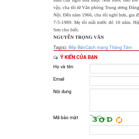
hầm của ngôi nhà được Nhà nước bảo tồn l
vậy, cha tôi từ Văn phòng Trung ương Đảng
Nội. Đến năm 1966, cha tôi nghỉ hưu, gia 
7-5-1989. Mẹ tôi mất trước đó 10 năm. H
Sơn cho biết.
NGUYỄN TRỌNG VĂN
Tag(s):
Bếp Bân
Cách mạng Tháng Tám
Ý KIẾN CỦA BẠN
Họ và tên
Email
Nội dung
Mã bảo mật