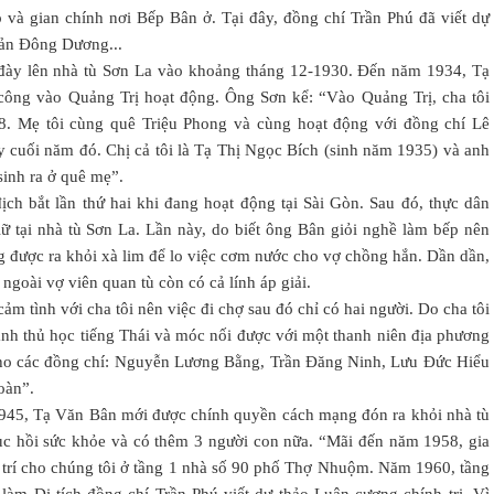
 và gian chính nơi Bếp Bân ở. Tại đây, đồng chí Trần Phú đã viết dự
sản Đông Dương...
n đày lên nhà tù Sơn La vào khoảng tháng 12-1930. Đến năm 1934, Tạ
ông vào Quảng Trị hoạt động. Ông Sơn kể: “Vào Quảng Trị, cha tôi
8. Mẹ tôi cùng quê Triệu Phong và cùng hoạt động với đồng chí Lê
cuối năm đó. Chị cả tôi là Tạ Thị Ngọc Bích (sinh năm 1935) và anh
sinh ra ở quê mẹ”.
h bắt lần thứ hai khi đang hoạt động tại Sài Gòn. Sau đó, thực dân
iữ tại nhà tù Sơn La. Lần này, do biết ông Bân giỏi nghề làm bếp nên
g được ra khỏi xà lim để lo việc cơm nước cho vợ chồng hắn. Dần dần,
ngoài vợ viên quan tù còn có cả lính áp giải.
m tình với cha tôi nên việc đi chợ sau đó chỉ có hai người. Do cha tôi
anh thủ học tiếng Thái và móc nối được với một thanh niên địa phương
cho các đồng chí: Nguyễn Lương Bằng, Trần Đăng Ninh, Lưu Đức Hiểu
oàn”.
5, Tạ Văn Bân mới được chính quyền cách mạng đón ra khỏi nhà tù
ục hồi sức khỏe và có thêm 3 người con nữa. “Mãi đến năm 1958, gia
 trí cho chúng tôi ở tầng 1 nhà số 90 phố Thợ Nhuộm. Năm 1960, tầng