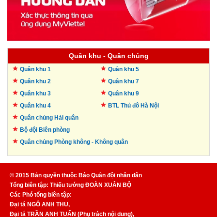
Quân khu - Quân chủng
Quân khu 1
Quân khu 5
Quân khu 2
Quân khu 7
Quân khu 3
Quân khu 9
Quân khu 4
BTL Thủ đô
Hà Nội
Quân chủng Hải quân
Bộ đội Biên phòng
Quân chủng Phòng không -
Không quân
© 2015 Bản quyền thuộc Báo Quân đội nhân dân
Tổng biên tập: Thiếu tướng ĐOÀN XUÂN BỘ
Các Phó tổng biên tập:
Đại tá NGÔ ANH THU,
Đại tá TRẦN ANH TUẤN (Phụ trách nội dung),