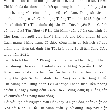
Với sự nỗ lực đầu tư tôn tạo các di tích, địa danh lịch sử, TP Hồ
Chí Minh đã đạt được nhiều kết quả trong bảo tồn, phát huy giá trị
di tích, song vẫn còn không ít việc cần làm. Trong số các địa
danh, di tích gắn với Cách mạng Tháng Tám năm 1945, hiện mới
chỉ có đình Tân Túc, thuộc thị trấn Tân Túc, huyện Bình Chánh
cũ, nay là xã Tân Nhựt (TP Hồ Chí Minh)-căn cứ địa của Tỉnh ủy
Chợ Lớn, nơi nuôi giấu LLVT khu vực chợ Đệm chuẩn bị cho
Cách mạng Tháng Tám, đã được công nhận di tích lịch sử cấp
thành phố. Hiện tại, đình Tân Túc là 1 trong 10 di tích đang được
tu bổ năm 2025.
Các di tích khác, như: Phòng mạch của bác sĩ Phạm Ngọc Thạch
trên đường Chasseloup Laubat (nay là đường Nguyễn Thị Minh
Khai), nơi cờ đỏ búa liềm lần đầu tiên được treo lên một cách
công khai giữa Sài Gòn; dinh Khâm Sai (nay là Bảo tàng TP Hồ
Chí Minh) nơi Trung đoàn Lê Lai thuộc Thanh niên Tiền phong
chiếm giữ ngay trong đêm 24-8-1945... cũng đang bị xuống cấp
và chuyển công năng hoạt động.
Đối với Rạp hát Nguyễn Văn Hảo (nay là Rạp Công nhân) hiện do
Nhà hát Kịch TP Hồ Chí Minh quản lý, sử dụng. Rạp này hiện