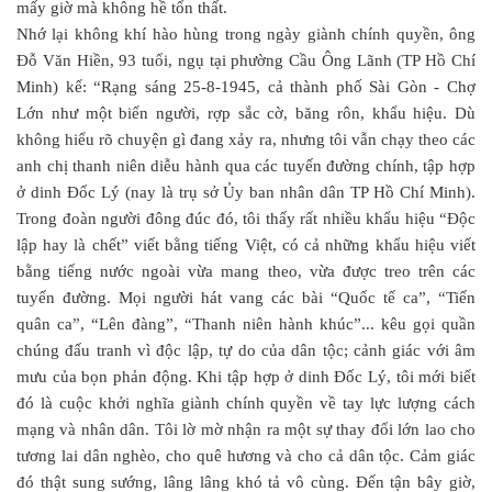
mấy giờ mà không hề tổn thất.
Nhớ lại không khí hào hùng trong ngày giành chính quyền, ông
Đỗ Văn Hiền, 93 tuổi, ngụ tại phường Cầu Ông Lãnh (TP Hồ Chí
Minh) kể: “Rạng sáng 25-8-1945, cả thành phố Sài Gòn - Chợ
Lớn như một biển người, rợp sắc cờ, băng rôn, khẩu hiệu. Dù
không hiểu rõ chuyện gì đang xảy ra, nhưng tôi vẫn chạy theo các
anh chị thanh niên diễu hành qua các tuyến đường chính, tập hợp
ở dinh Ðốc Lý (nay là trụ sở Ủy ban nhân dân TP Hồ Chí Minh).
Trong đoàn người đông đúc đó, tôi thấy rất nhiều khẩu hiệu “Độc
lập hay là chết” viết bằng tiếng Việt, có cả những khẩu hiệu viết
bằng tiếng nước ngoài vừa mang theo, vừa được treo trên các
tuyến đường. Mọi người hát vang các bài “Quốc tế ca”, “Tiến
quân ca”, “Lên đàng”, “Thanh niên hành khúc”... kêu gọi quần
chúng đấu tranh vì độc lập, tự do của dân tộc; cảnh giác với âm
mưu của bọn phản động. Khi tập hợp ở dinh Đốc Lý, tôi mới biết
đó là cuộc khởi nghĩa giành chính quyền về tay lực lượng cách
mạng và nhân dân. Tôi lờ mờ nhận ra một sự thay đổi lớn lao cho
tương lai dân nghèo, cho quê hương và cho cả dân tộc. Cảm giác
đó thật sung sướng, lâng lâng khó tả vô cùng. Đến tận bây giờ,