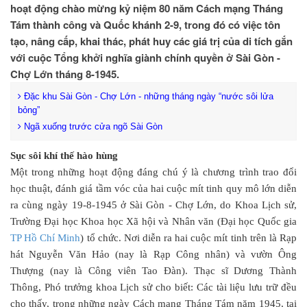
hoạt động chào mừng kỷ niệm 80 năm Cách mạng Tháng
Tám thành công và Quốc khánh 2-9, trong đó có việc tôn
tạo, nâng cấp, khai thác, phát huy các giá trị của di tích gắn
với cuộc Tổng khởi nghĩa giành chính quyền ở Sài Gòn -
Chợ Lớn tháng 8-1945.
Đặc khu Sài Gòn - Chợ Lớn - những tháng ngày “nước sôi lửa
bỏng”
Ngã xuống trước cửa ngõ Sài Gòn
Sục sôi khí thế hào hùng
Một trong những hoạt động đáng chú ý là chương trình trao đổi
học thuật, đánh giá tầm vóc của hai cuộc mít tinh quy mô lớn diễn
ra cùng ngày 19-8-1945 ở Sài Gòn - Chợ Lớn, do Khoa Lịch sử,
Trường Đại học Khoa học Xã hội và Nhân văn (Đại học Quốc gia
TP Hồ Chí Minh
) tổ chức. Nơi diễn ra hai cuộc mít tinh trên là Rạp
hát Nguyễn Văn Hảo (nay là Rạp Công nhân) và vườn Ông
Thượng (nay là Công viên Tao Đàn). Thạc sĩ Dương Thành
Thông, Phó trưởng khoa Lịch sử cho biết: Các tài liệu lưu trữ đều
cho thấy, trong những ngày Cách mạng Tháng Tám năm 1945, tại