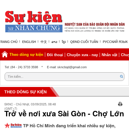
TRANG CHỦ
ENGLISH
中文
ລາວ
ខ្មែរ
QĐND CUỐI TUẦN
РУССКИЙ ЯЗЫК
Theo dòng sự kiện
Đối thoại
Chuyện xưa - nay
Nhân vật
Chuy
Chủ nhật, 09/08/2026 | 05:21 GMT+7
Tel: (84 - 24) 3733 3598
*
E-mail: skncbqd@gmail.com
THEO DÒNG SỰ KIỆN
SKNC - Chủ Nhật, 03/09/2025, 08:48
(GMT+7)
Trở về nơi xưa Sài Gòn - Chợ Lớn
TP Hồ Chí Minh đang triển khai nhiều sự kiện,