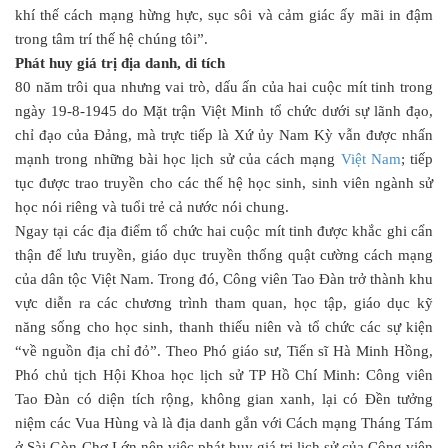
khí thế cách mạng hừng hực, sục sôi và cảm giác ấy mãi in đậm
trong tâm trí thế hệ chúng tôi”.
Phát huy giá trị địa danh, di tích
80 năm trôi qua nhưng vai trò, dấu ấn của hai cuộc mít tinh trong
ngày 19-8-1945 do Mặt trận Việt Minh tổ chức dưới sự lãnh đạo,
chỉ đạo của Đảng, mà trực tiếp là Xứ ủy Nam Kỳ vẫn được nhấn
mạnh trong những bài học lịch sử của cách mạng
Việt Nam
; tiếp
tục được trao truyền cho các thế hệ học sinh, sinh viên ngành sử
học nói riêng và tuổi trẻ cả nước nói chung.
Ngay tại các địa điểm tổ chức hai cuộc mít tinh được khắc ghi cẩn
thận để lưu truyền, giáo dục truyền thống quật cường cách mạng
của dân tộc Việt Nam. Trong đó, Công viên Tao Đàn trở thành khu
vực diễn ra các chương trình tham quan, học tập, giáo dục kỹ
năng sống cho học sinh, thanh thiếu niên và tổ chức các sự kiện
“về nguồn địa chỉ đỏ”. Theo Phó giáo sư, Tiến sĩ Hà Minh Hồng,
Phó chủ tịch Hội Khoa học lịch sử TP Hồ Chí Minh: Công viên
Tao Đàn có diện tích rộng, không gian xanh, lại có Đền tưởng
niệm các Vua Hùng và là địa danh gắn với Cách mạng Tháng Tám
ở Sài Gòn-Chợ Lớn nên việc phát huy giá trị lịch sử của Công viên