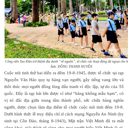
Công viên Tao Đàn trở thành địa danh “về nguồn”, tổ chức các hoạt động dã ngoại cho h
Ảnh: ĐỒNG THANH HUYỀN
Cuộc mít tinh thứ hai diễn ra đêm 19-8-1945, được tổ chức tại rạp
Nguyễn Văn Hảo quy tụ hàng vạn người, gây tiếng vang lớn và
thôi thúc mọi người đồng lòng đấu tranh vì độc lập, tự do của Tổ
quốc. Đây là rạp hát lớn được ví như “hàng không mẫu hạm”, có
vị trí đắc địa giữa trung tâm thành phố, sức chứa hàng nghìn
người, được chọn làm địa điểm tổ chức cuộc mít tinh đêm 19-8.
Dưới hình thức lễ truy điệu chí sĩ cách mạng Nguyễn An Ninh (hy
sinh tại Côn Đảo, tháng 8-1943), Mặt trận Việt Minh đã ra mắt
công khai, giải thích rõ ràng cho mọi người hiểu Việt Minh là gì,