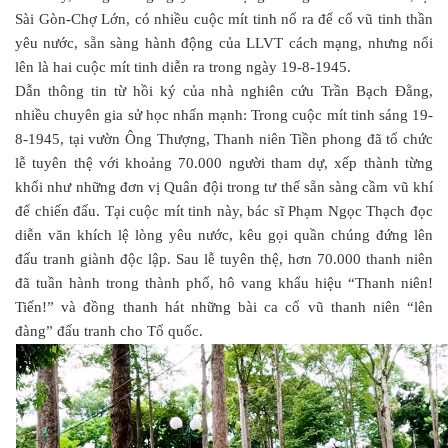
Sài Gòn-Chợ Lớn, có nhiều cuộc mít tinh nổ ra để cổ vũ tinh thần
yêu nước, sẵn sàng hành động của LLVT cách mạng, nhưng nổi
lên là hai cuộc mít tinh diễn ra trong ngày 19-8-1945.
Dẫn thông tin từ hồi ký của nhà nghiên cứu Trần Bạch Đằng,
nhiều chuyên gia sử học nhấn mạnh: Trong cuộc mít tinh sáng 19-
8-1945, tại vườn Ông Thượng, Thanh niên Tiền phong đã tổ chức
lễ tuyên thệ với khoảng 70.000 người tham dự, xếp thành từng
khối như những đơn vị Quân đội trong tư thế sẵn sàng cầm vũ khí
để chiến đấu. Tại cuộc mít tinh này, bác sĩ Phạm Ngọc Thạch đọc
diễn văn khích lệ lòng yêu nước, kêu gọi quần chúng đứng lên
đấu tranh giành độc lập. Sau lễ tuyên thệ, hơn 70.000 thanh niên
đã tuần hành trong thành phố, hô vang khẩu hiệu “Thanh niên!
Tiến!” và đồng thanh hát những bài ca cổ vũ thanh niên “lên
đàng” đấu tranh cho Tổ quốc.