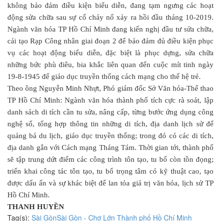
không bảo đảm điều kiện biểu diễn, đang tạm ngưng các hoạt
động sửa chữa sau sự cố cháy nổ xảy ra hồi đầu tháng 10-2019.
Ngành văn hóa TP Hồ Chí Minh đang kiến nghị đầu tư sửa chữa,
cải tạo Rạp Công nhân giai đoạn 2 để bảo đảm đủ điều kiện phục
vụ các hoạt động biểu diễn, đặc biệt là phục dựng, sửa chữa
những bức phù điêu, bia khắc liên quan đến cuộc mít tinh ngày
19-8-1945 để giáo dục truyền thống cách mạng cho thế hệ trẻ.
Theo ông Nguyễn Minh Nhựt, Phó giám đốc Sở Văn hóa-Thể thao
TP Hồ Chí Minh: Ngành văn hóa thành phố tích cực rà soát, lập
danh sách di tích cần tu sửa, nâng cấp, từng bước ứng dụng công
nghệ số, tổng hợp thông tin những di tích, địa danh lịch sử để
quảng bá du lịch, giáo dục truyền thống; trong đó có các di tích,
địa danh gắn với Cách mạng Tháng Tám. Thời gian tới, thành phố
sẽ tập trung dứt điểm các công trình tôn tạo, tu bổ còn tồn đọng;
triển khai công tác tôn tạo, tu bổ trọng tâm có kỹ thuật cao, tạo
được dấu ấn và sự khác biệt để lan tỏa giá trị văn hóa, lịch sử TP
Hồ Chí Minh.
THANH HUYỀN
Tag(s):
Sài Gòn
Sài Gòn - Chợ Lớn
Thành phố Hồ Chí Minh