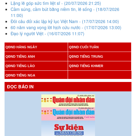
Lặng lẽ góp sức tìm liệt sĩ
- (20/07/2026 21:25)
Cầm súng, cầm bút bằng niềm tin, lẽ sống
- (18/07/2026
11:00)
Đôi câu đối xác lập kỷ lục Việt Nam
- (17/07/2026 14:00)
60 năm vang vọng lời hịch cứu nước
- (17/07/2026 13:00)
Đạo lý người Việt
- (16/07/2026 11:07)
QĐND HẰNG NGÀY
QĐND CUỐI TUẦN
QĐND TIẾNG ANH
QĐND TIẾNG TRUNG
QĐND TIẾNG LÀO
QĐND TIẾNG KHMER
QĐND TIẾNG NGA
ĐỌC BÁO IN