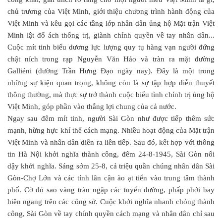
chủ trương của Việt Minh, giới thiệu chương trình hành động của
Việt Minh và kêu gọi các tầng lớp nhân dân ủng hộ Mặt trận Việt
Minh lật đổ ách thống trị, giành chính quyền về tay nhân dân...
Cuộc mít tinh biểu dương lực lượng quy tụ hàng vạn người đứng
chật ních trong rạp Nguyễn Văn Hảo và tràn ra mặt đường
Galliéni (đường Trần Hưng Đạo ngày nay). Đây là một trong
những sự kiện quan trọng, không còn là sự tập hợp diễn thuyết
thông thường, mà thực sự trở thành cuộc biểu tình chính trị ủng hộ
Việt Minh, góp phần vào thắng lợi chung của cả nước.
Ngay sau đêm mít tinh, người Sài Gòn như được tiếp thêm sức
mạnh, hừng hực khí thế cách mạng. Nhiều hoạt động của Mặt trận
Việt Minh và nhân dân diễn ra liên tiếp. Sau đó, kết hợp với thông
tin Hà Nội khởi nghĩa thành công, đêm 24-8-1945, Sài Gòn nổi
dậy khởi nghĩa. Sáng sớm 25-8, cả triệu quần chúng nhân dân Sài
Gòn-Chợ Lớn và các tỉnh lân cận ào ạt tiến vào trung tâm thành
phố. Cờ đỏ sao vàng tràn ngập các tuyến đường, phấp phới bay
hiên ngang trên các công sở. Cuộc khởi nghĩa nhanh chóng thành
công, Sài Gòn về tay chính quyền cách mạng và nhân dân chỉ sau