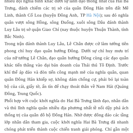
nhiều đội nghĩa binh khác dưới sự lãnh đạo thống nhất của Hai Bà
Trưng, đánh chiếm các trị sở của quân Đông Hán trên đất Mê
Linh, thành Cổ Loa (huyện Đông Anh, TP
Hà Nội
); sau đó nghĩa
quân vượt sông Hồng, sông Đuống, xuôi sông Dâu đánh thành
Luy Lâu trị sở quận Giao Chỉ (nay thuộc huyện Thuận Thành, tỉnh
Bắc Ninh).
Trong trận đánh thành Luy Lâu, Lê Chân được cử làm tướng tiên
phong chỉ huy đạo quân hướng Đông. Dưới sự chỉ huy mưu trí
của nữ tướng Lê Chân, đạo quân hướng Đông cùng các đạo quân
khác tiến thẳng vào đại bản doanh của Thái thú Tô Định. Trước
khí thế áp đảo và đòn tiến công mạnh mẽ của nghĩa quân, quan
quân Đông Hán khiếp sợ, không dám chống cự, phải bỏ lại toàn
bộ của cải, giấy tờ, ấn tín để chạy thoát thân về Nam Hải (Quảng
Đông, Trung Quốc).
Phối hợp với cuộc khởi nghĩa do Hai Bà Trưng lãnh đạo, nhân dân
và thủ lĩnh nghĩa quân nhiều địa phương nhất tề nổi dậy phá ách
thống trị của quân đô hộ Đông Hán. Nhờ được đông đảo các tầng
lớp nhân dân tham gia, cuộc khởi nghĩa Hai Bà Trưng đã nhanh
chóng phát triển thành cuộc chiến tranh giải phóng. Chỉ gần một