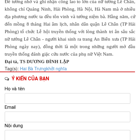
Để tưởng nhớ và ghi nhận công lao to lớn của nữ tướng Lê Chân,
không chỉ Quảng Ninh, Hải Phòng, Hà Nội, Hà Nam mà ở nhiều
địa phương nước ta đều tôn vinh và tưởng niệm bà. Hằng năm, cứ
đến mồng 8 tháng Hai âm lịch, nhân dân quận Lê Chân (TP Hải
Phòng) tổ chức Lễ hội truyền thống với lòng thành tri ân sâu sắc
nữ tướng Lê Chân - người khai sinh ra trang An Biên xưa (TP Hải
Phòng ngày nay), đồng thời là một trong những người mở đầu
truyền thống đánh giặc cứu nước của phụ nữ Việt Nam.
Đại tá, TS DƯƠNG ĐÌNH LẬP
Tag(s):
Hai Bà Trưng
khởi nghĩa
Ý KIẾN CỦA BẠN
Họ và tên
Email
Nội dung