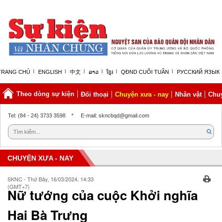
TRANG CHỦ
ENGLISH
中文
ລາວ
ខ្មែរ
QĐND CUỐI TUẦN
РУССКИЙ ЯЗЫК
Theo dòng sự kiện
Đối thoại
Chuyện xưa - nay
Nhân vật
Chuy
Thứ bảy, 08/08/2026 | 06:59 GMT+7
Tel: (84 - 24) 3733 3598
*
E-mail: skncbqd@gmail.com
CHUYỆN XƯA - NAY
SKNC - Thứ Bảy, 16/03/2024, 14:33
(GMT+7)
Nữ tướng của cuộc Khởi nghĩa
Hai Bà Trưng