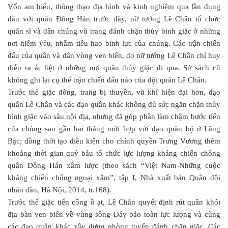
Vốn am hiểu, thông thạo địa hình và kinh nghiệm qua lần đụng
đầu với quân Đông Hán trước đây, nữ tướng Lê Chân tổ chức
quân sĩ và dân chúng vũ trang đánh chặn thủy binh giặc ở những
nơi hiểm yếu, nhằm tiêu hao binh lực của chúng. Các trận chiến
đấu của quân và dân vùng ven biển, do nữ tướng Lê Chân chỉ huy
diễn ra ác liệt ở những nơi quân thủy giặc đi qua. Sử sách cũ
không ghi lại cụ thể trận chiến đấu nào của đội quân Lê Chân.
Trước thế giặc đông, trang bị thuyền, vũ khí hiện đại hơn, đạo
quân Lê Chân và các đạo quân khác không đủ sức ngăn chặn thủy
binh giặc vào sâu nội địa, nhưng đã góp phần làm chậm bước tiến
của chúng sau gần hai tháng mới hợp với đạo quân bộ ở Lãng
Bạc; đồng thời tạo điều kiện cho chính quyền Trưng Vương thêm
khoảng thời gian quý báu tổ chức lực lượng kháng chiến chống
quân Đông Hán xâm lược (theo sách “Việt Nam-Những cuộc
kháng chiến chống ngoại xâm”, tập I, Nhà xuất bản Quân đội
nhân dân, Hà Nội, 2014, tr.168).
Trước thế giặc tiến công ồ ạt, Lê Chân quyết định rút quân khỏi
địa bàn ven biển về vùng sông Đáy bảo toàn lực lượng và cùng
các đạo quân khác xây dựng phòng tuyến đánh chặn giặc. Các