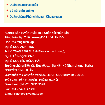
Quân chủng Hải quân
Bộ đội Biên phòng
Quân chủng Phòng không -
Không quân
© 2015 Bản quyền thuộc Báo Quân đội nhân dân
Tổng biên tập: Thiếu tướng ĐOÀN XUÂN BỘ
Các Phó tổng biên tập:
Đại tá NGÔ ANH THU,
Đại tá TRẦN ANH TUẤN (Phụ trách nội dung),
Đại tá LÊ NGỌC LONG,
Đại tá NGUYỄN HỒNG HẢI
Trưởng phòng Biên tập Nguyệt san Sự kiện và Nhân chứng: Đại tá
NGUYỄN ĐÌNH XUÂN
Giấy phép mở chuyên trang số: 48/GP-CBC ngày 10-6-2021
Toà soạn: Số 7 Phan Đình Phùng, Hà Nội
Điện thoại: (84 - 24) 3733 3598
Fax : (84 - 24) 3747 4913
E-mail : skncbqd@gmail.com