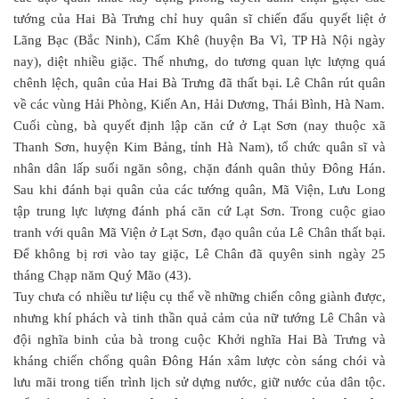
tướng của Hai Bà Trưng chỉ huy quân sĩ chiến đấu quyết liệt ở
Lãng Bạc (Bắc Ninh), Cấm Khê (huyện Ba Vì, TP Hà Nội ngày
nay), diệt nhiều giặc. Thế nhưng, do tương quan lực lượng quá
chênh lệch, quân của Hai Bà Trưng đã thất bại. Lê Chân rút quân
về các vùng Hải Phòng, Kiến An, Hải Dương, Thái Bình, Hà Nam.
Cuối cùng, bà quyết định lập căn cứ ở Lạt Sơn (nay thuộc xã
Thanh Sơn, huyện Kim Bảng, tỉnh Hà Nam), tổ chức quân sĩ và
nhân dân lấp suối ngăn sông, chặn đánh quân thủy Đông Hán.
Sau khi đánh bại quân của các tướng quân, Mã Viện, Lưu Long
tập trung lực lượng đánh phá căn cứ Lạt Sơn. Trong cuộc giao
tranh với quân Mã Viện ở Lạt Sơn, đạo quân của Lê Chân thất bại.
Để không bị rơi vào tay giặc, Lê Chân đã quyên sinh ngày 25
tháng Chạp năm Quý Mão (43).
Tuy chưa có nhiều tư liệu cụ thể về những chiến công giành được,
nhưng khí phách và tinh thần quả cảm của nữ tướng Lê Chân và
đội nghĩa binh của bà trong cuộc Khởi nghĩa Hai Bà Trưng và
kháng chiến chống quân Đông Hán xâm lược còn sáng chói và
lưu mãi trong tiến trình lịch sử dựng nước, giữ nước của dân tộc.