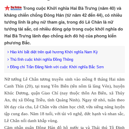
Trong cuộc Khởi nghĩa Hai Bà Trưng (năm 40) và
kháng chiến chống Đông Hán (từ năm 42 đến 44), có nhiều
tướng lĩnh là phụ nữ tham gia, trong đó Lê Chân là nữ
tướng tài sắc, có nhiều đóng góp trong cuộc khởi nghĩa do
Hai Bà Trưng lãnh đạo chống ách đô hộ của phong kiến
phương Bắc.
Hào khí bất diệt trên quê hương Khởi nghĩa Nam Kỳ
Thủ lĩnh cuộc khởi nghĩa Đồng Thông
Đồng chí Trần Đăng Ninh với cuộc Khởi nghĩa Bắc Sơn
Nữ tướng Lê Chân tương truyền sinh vào mồng 8 tháng Hai năm
Canh Thìn (20), tại trang Yên Biên (tên nôm là làng Vẻn), huyện
Khúc Dương, quận Giao Chỉ (nay thuộc thôn An Biên, xã Thủy
An, thị xã Đông Triều, tỉnh Quảng Ninh). Ngay từ nhỏ, tuân theo
lời dạy của cha, Lê Chân vừa chăm học chữ, vừa siêng năng luyện
tập cung đao. Năm 18 tuổi, với tài võ nghệ, đức hạnh và nhan sắc,
Lê Chân nổi danh khắp vùng.
Căm phẫn quân Đông Hán đô hộ nước ta và Thái thú Tô Định