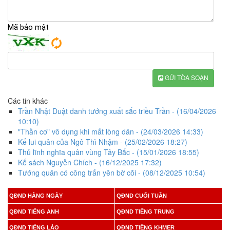
Mã bảo mật
GỬI TÒA SOẠN
Các tin khác
Trần Nhật Duật danh tướng xuất sắc triều Trần
- (16/04/2026
10:10)
"Thần cơ" vô dụng khi mất lòng dân
- (24/03/2026 14:33)
Kế lui quân của Ngô Thì Nhậm
- (25/02/2026 18:27)
Thủ lĩnh nghĩa quân vùng Tây Bắc
- (15/01/2026 18:55)
Kế sách Nguyễn Chích
- (16/12/2025 17:32)
Tướng quân có công trấn yên bờ cõi
- (08/12/2025 10:54)
QĐND HẰNG NGÀY
QĐND CUỐI TUẦN
QĐND TIẾNG ANH
QĐND TIẾNG TRUNG
QĐND TIẾNG LÀO
QĐND TIẾNG KHMER