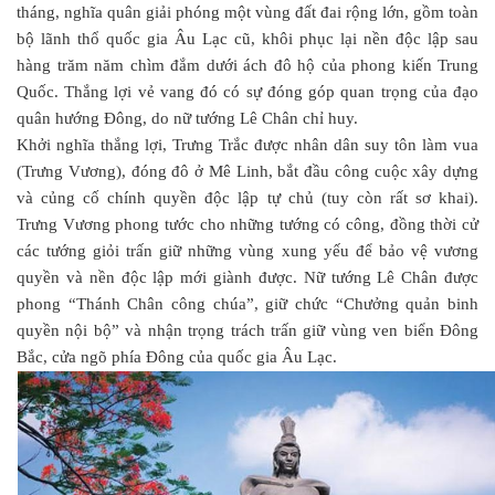
tháng, nghĩa quân giải phóng một vùng đất đai rộng lớn, gồm toàn
bộ lãnh thổ quốc gia Âu Lạc cũ, khôi phục lại nền độc lập sau
hàng trăm năm chìm đắm dưới ách đô hộ của phong kiến Trung
Quốc. Thắng lợi vẻ vang đó có sự đóng góp quan trọng của đạo
quân hướng Đông, do nữ tướng Lê Chân chỉ huy.
Khởi nghĩa thắng lợi, Trưng Trắc được nhân dân suy tôn làm vua
(Trưng Vương), đóng đô ở Mê Linh, bắt đầu công cuộc xây dựng
và củng cố chính quyền độc lập tự chủ (tuy còn rất sơ khai).
Trưng Vương phong tước cho những tướng có công, đồng thời cử
các tướng giỏi trấn giữ những vùng xung yếu để bảo vệ vương
quyền và nền độc lập mới giành được. Nữ tướng Lê Chân được
phong “Thánh Chân công chúa”, giữ chức “Chưởng quản binh
quyền nội bộ” và nhận trọng trách trấn giữ vùng ven biển Đông
Bắc, cửa ngõ phía Đông của quốc gia Âu Lạc.