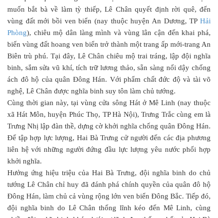
muốn bắt bà về làm tỳ thiếp, Lê Chân quyết định rời quê, đến
vùng đất mới bồi ven biển (nay thuộc huyện An Dương, TP
Hải
Phòng
), chiêu mộ dân làng mình và vùng lân cận đến khai phá,
biến vùng đất hoang ven biển trở thành một trang ấp mới-trang An
Biên trù phú. Tại đây, Lê Chân chiêu mộ trai tráng, lập đội nghĩa
binh, sắm sửa vũ khí, tích trữ lương thảo, sẵn sàng nổi dậy chống
ách đô hộ của quân Đông Hán. Với phẩm chất đức độ và tài võ
nghệ, Lê Chân được nghĩa binh suy tôn làm chủ tướng.
Cùng thời gian này, tại vùng cửa sông Hát ở Mê Linh (nay thuộc
xã Hát Môn, huyện Phúc Thọ, TP Hà Nội), Trưng Trắc cùng em là
Trưng Nhị lập đàn thề, dựng cờ khởi nghĩa chống quân Đông Hán.
Để tập hợp lực lượng, Hai Bà Trưng cử người đến các địa phương
liên hệ với những người đứng đầu lực lượng yêu nước phối hợp
khởi nghĩa.
Hưởng ứng hiệu triệu của Hai Bà Trưng, đội nghĩa binh do chủ
tướng Lê Chân chỉ huy đã đánh phá chính quyền của quân đô hộ
Đông Hán, làm chủ cả vùng rộng lớn ven biển Đông Bắc. Tiếp đó,
đội nghĩa binh do Lê Chân thống lĩnh kéo đến Mê Linh, cùng