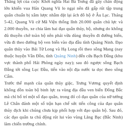
Thắng lợi của cuộc Khởi nghĩa Hai Bà Trưng đã gây chấn động
lớn khiến vua Hán Quang Vũ lo ngại nên đã gấp rút tập trung
quân chuẩn bị xâm lược nhằm đặt lại ách đô hộ ở Âu Lạc. Tháng
5-42, Quang Vũ cử Mã Viện thống lĩnh 20.000 quân chủ lực và
2.000 thuyền, xe chia làm hai đạo quân thủy, bộ, nhưng do không
đủ thuyền chở toàn bộ nên phải vừa dùng thuyền đi đường biển,
vừa đi theo đường bộ ven biển vào địa đầu tỉnh Quảng Ninh. Đạo
quân thủy vào Bái Tử Long và Hạ Long rồi theo sông Mang (nay
thuộc huyện Vân Đồn, tỉnh
Quảng Ninh
) đến cửa Bạch Đằng (khu
vực thành phố Hải Phòng ngày nay); sau đó ngược sông Bạch
Đằng tới sông Lục Đầu, tiến vào nội địa nước ta dọc theo sông
Cấm.
Trước thế mạnh của quân thủy giặc, Trưng Vương quyết định
không dồn toàn bộ binh lực ra vùng địa đầu ven biển Đông Bắc
mà chỉ bố trí một số đạo quân, trong đó có đạo quân của nữ tướng
Lê Chân đánh một số trận hạn chế sức tiến công của đạo quân
thủy địch khi chúng chưa kịp phối hợp với đạo quân bộ. Sau đó,
các đạo quân ta chủ động rút lui vào vùng Lãng Bạc (Bắc Ninh)
làm chiến trường chính.