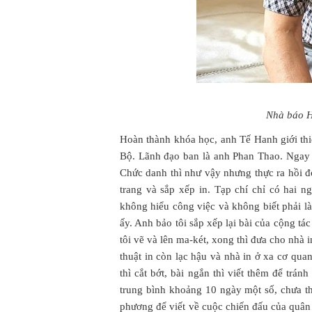
Nhà báo H
Hoàn thành khóa học, anh Tế Hanh giới th
Bộ. Lãnh đạo ban là anh Phan Thao. Ngay 
Chức danh thì như vậy nhưng thực ra hồi đ
trang và sắp xếp in. Tạp chí chỉ có hai n
không hiểu công việc và không biết phải l
ấy. Anh bảo tôi sắp xếp lại bài của cộng tác
tôi vẽ và lên ma-két, xong thì đưa cho nhà i
thuật in còn lạc hậu và nhà in ở xa cơ qua
thì cắt bớt, bài ngắn thì viết thêm để trá
trung bình khoảng 10 ngày một số, chưa thể
phương để viết về cuộc chiến đấu của quân 