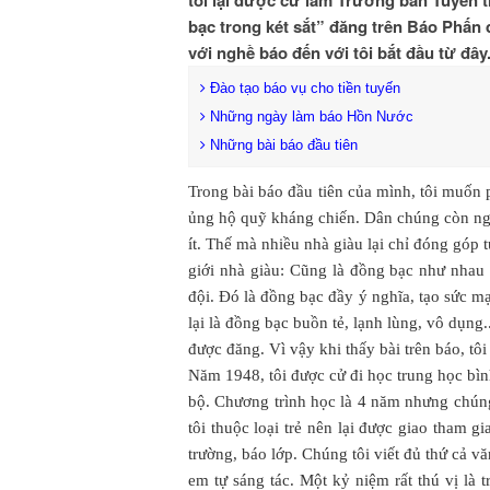
tôi lại được cử làm Trưởng ban Tuyên t
bạc trong két sắt” đăng trên Báo Phấn 
với nghề báo đến với tôi bắt đầu từ đây
Đào tạo báo vụ cho tiền tuyến
Những ngày làm báo Hồn Nước
Những bài báo đầu tiên
Trong bài báo đầu tiên của mình, tôi muốn 
ủng hộ quỹ kháng chiến. Dân chúng còn ngh
ít. Thế mà nhiều nhà giàu lại chỉ đóng góp
giới nhà giàu: Cũng là đồng bạc như nhau
đội. Đó là đồng bạc đầy ý nghĩa, tạo sức 
lại là đồng bạc buồn tẻ, lạnh lùng, vô dụng.
được đăng. Vì vậy khi thấy bài trên báo, tôi
Năm 1948, tôi được cử đi học trung học bì
bộ. Chương trình học là 4 năm nhưng chúng 
tôi thuộc loại trẻ nên lại được giao tham g
trường, báo lớp. Chúng tôi viết đủ thứ cả vă
em tự sáng tác. Một kỷ niệm rất thú vị là 