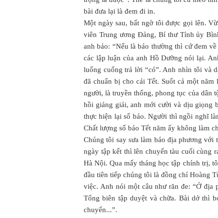
bài đưa lại là đem đi in.
Một ngày sau, bất ngờ tôi được gọi lên. Vừ
viên Trung ương Đảng, Bí thư Tỉnh ủy Bình 
anh bảo: “Nếu là báo thường thì cứ đem về i
các lập luận của anh Hồ Dưỡng nói lại. A
luống cuống trả lời “có”. Anh nhìn tôi và 
đã chuẩn bị cho cái Tết. Suốt cả một năm 
người, là truyền thống, phong tục của dân t
hồi giảng giải, anh mới cười và dịu giọng 
thực hiện lại số báo. Người thì ngồi nghĩ 
Chất lượng số báo Tết năm ấy không làm ch
Chúng tôi say sưa làm báo địa phương với t
ngày tập kết thì lên chuyến tàu cuối cùng 
Hà Nội. Qua mấy tháng học tập chính trị, t
đầu tiên tiếp chúng tôi là đồng chí Hoàng 
việc. Anh nói một câu như răn đe: “Ở địa 
Tổng biên tập duyệt và chữa. Bài dở thì b
chuyển...”.