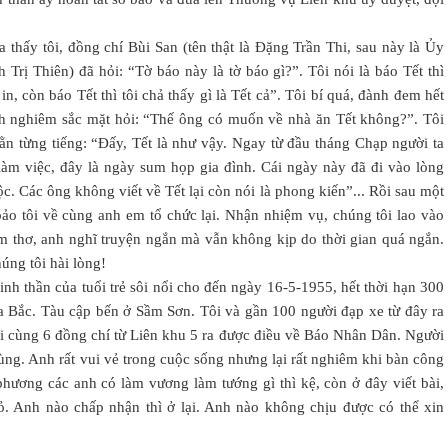
a thấy tôi, đồng chí Bùi San (tên thật là Đặng Trần Thi, sau này là Ủy
Trị Thiên) đã hỏi: “Tờ báo này là tờ báo gì?”. Tôi nói là báo Tết thì
n, còn báo Tết thì tôi chả thấy gì là Tết cả”. Tôi bí quá, đành đem hết
nh nghiêm sắc mặt hỏi: “Thế ông có muốn về nhà ăn Tết không?”. Tôi
dằn từng tiếng: “Đấy, Tết là như vậy. Ngay từ đầu tháng Chạp người ta
làm việc, đây là ngày sum họp gia đình. Cái ngày này đã đi vào lòng
ộc. Các ông không viết về Tết lại còn nói là phong kiến”... Rồi sau một
bảo tôi về cùng anh em tổ chức lại. Nhận nhiệm vụ, chúng tôi lao vào
làm thơ, anh nghĩ truyện ngắn mà vẫn không kịp do thời gian quá ngắn.
úng tôi hài lòng!
inh thần của tuổi trẻ sôi nổi cho đến ngày 16-5-1955, hết thời hạn 300
ra Bắc. Tàu cập bến ở Sầm Sơn. Tôi và gần 100 người đạp xe từ đây ra
ôi cùng 6 đồng chí từ Liên khu 5 ra được điều về Báo Nhân Dân. Người
Tùng. Anh rất vui vẻ trong cuộc sống nhưng lại rất nghiêm khi bàn công
phương các anh có làm vương làm tướng gì thì kệ, còn ở đây viết bài,
ỏ. Anh nào chấp nhận thì ở lại. Anh nào không chịu được có thể xin