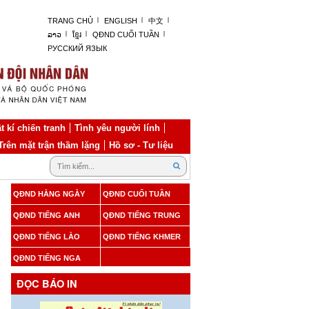
TRANG CHỦ
ENGLISH
中文
ລາວ
ខ្មែរ
QĐND CUỐI TUẦN
РУССКИЙ ЯЗЫК
t kí chiến tranh
Tình yêu người lính
Trên mặt trận thầm lặng
Hồ sơ - Tư liệu
QĐND HẰNG NGÀY
QĐND CUỐI TUẦN
QĐND TIẾNG ANH
QĐND TIẾNG TRUNG
QĐND TIẾNG LÀO
QĐND TIẾNG KHMER
QĐND TIẾNG NGA
ĐỌC BÁO IN