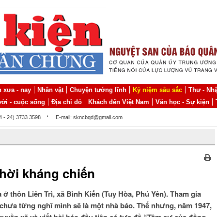
 xưa - nay
Nhân vật
Chuyện tướng lĩnh
Kỷ niệm sâu sắc
Thư - Nhậ
ời - cuộc sống
Địa chỉ đỏ
Khách đến Việt Nam
Văn học - Sự kiện
84 - 24) 3733 3598
*
E-mail: skncbqd@gmail.com
hời kháng chiến
ra ở thôn Liên Trì, xã Bình Kiến (Tuy Hòa, Phú Yên). Tham gia
chưa từng nghĩ mình sẽ là một nhà báo. Thế nhưng, năm 1947,