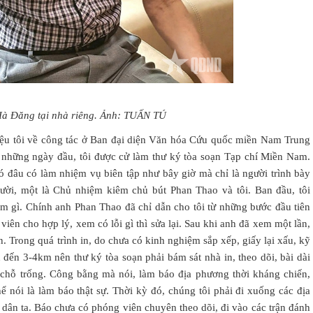
à Đăng tại nhà riêng. Ảnh: TUẤN TÚ
iệu tôi về công tác ở Ban đại diện Văn hóa Cứu quốc miền Nam Trung
những ngày đầu, tôi được cử làm thư ký tòa soạn Tạp chí Miền Nam.
ó đâu có làm nhiệm vụ biên tập như bây giờ mà chỉ là người trình bày
gười, một là Chủ nhiệm kiêm chủ bút Phan Thao và tôi. Ban đầu, tôi
àm gì. Chính anh Phan Thao đã chỉ dẫn cho tôi từ những bước đầu tiên
 viên cho hợp lý, xem có lỗi gì thì sửa lại. Sau khi anh đã xem một lần,
n. Trong quá trình in, do chưa có kinh nghiệm sắp xếp, giấy lại xấu, kỹ
n đến 3-4km nên thư ký tòa soạn phải bám sát nhà in, theo dõi, bài dài
nh chỗ trống. Công bằng mà nói, làm báo địa phương thời kháng chiến,
 nói là làm báo thật sự. Thời kỳ đó, chúng tôi phải đi xuống các địa
dân ta. Báo chưa có phóng viên chuyên theo dõi, đi vào các trận đánh