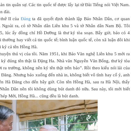
ản tin quân sự. Các tin quốc tế được lấy lại từ Đài Tiếng nói Việt Nam.
n đài.
 thứ II của
Đảng
ta đã quyết định thành lập Báo Nhân Dân, cơ quan
 Ngoài ra, có tờ Nhân dân Liên khu 5 và tờ Nhân dân Nam Bộ. Tôi
5, lúc ấy đồng chí Hồ Dưỡng là thư ký tòa soạn. Bấy giờ, báo có 4
thường hay viết cả tin quốc tế; bình luận quốc tế, còn xã luận đôi khi
ôi ký cả tên Hồng Hà.
huyện thú vị của tôi. Năm 1951, khi Báo Văn nghệ Liên khu 5 mới ra
ất, ký đúng tên thật là Đặng Ha. Nhà văn Nguyễn Văn Bổng, thư ký tòa
 ra trường, không nên ký tên thật trên báo”. Rồi theo kiểu nói lái của
Đăng. Nhưng báo xuống đến nhà in, không biết vô tình hay cố ý, anh
tên Hà Đăng cho đến bây giờ. Còn tên Hồng Hà, sau ra Hà Nội, thấy
Nhân Dân nên tôi không dùng bút danh đó nữa. Sau này, tôi mới biết
Thép Mới, Hồng Hà... cũng đều là bút danh.