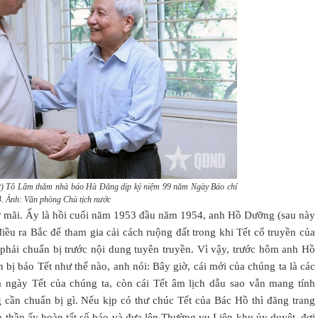
hư) Tô Lâm thăm nhà báo Hà Đăng dịp kỷ niệm 99 năm Ngày Báo chí
4. Ảnh: Văn phòng Chủ tịch nước
ớ mãi. Ấy là hồi cuối năm 1953 đầu năm 1954, anh Hồ Dưỡng (sau này
ều ra Bắc để tham gia cải cách ruộng đất trong khi Tết cổ truyền của
 phải chuẩn bị trước nội dung tuyên truyền. Vì vậy, trước hôm anh Hồ
 bị báo Tết như thế nào, anh nói: Bây giờ, cái mới của chúng ta là các
 ngày Tết của chúng ta, còn cái Tết âm lịch dẫu sao vẫn mang tính
 cần chuẩn bị gì. Nếu kịp có thư chúc Tết của Bác Hồ thì đăng trang
nh thần ấy hoàn tất số báo và đưa lên Thường vụ Liên khu ủy duyệt, đợi