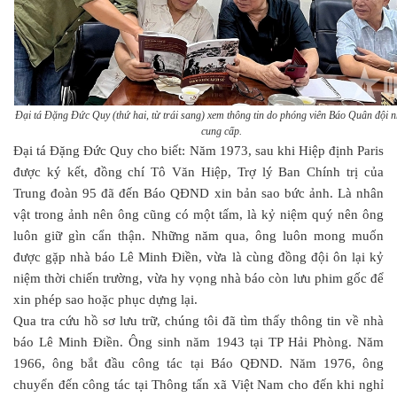
Đại tá Đặng Đức Quy (thứ hai, từ trái sang) xem thông tin do phóng viên Báo Quân đội 
cung cấp.
Đại tá Đặng Đức Quy cho biết: Năm 1973, sau khi Hiệp định Paris
được ký kết, đồng chí Tô Văn Hiệp, Trợ lý Ban Chính trị của
Trung đoàn 95 đã đến Báo QĐND xin bản sao bức ảnh. Là nhân
vật trong ảnh nên ông cũng có một tấm, là kỷ niệm quý nên ông
luôn giữ gìn cẩn thận. Những năm qua, ông luôn mong muốn
được gặp nhà báo Lê Minh Điền, vừa là cùng đồng đội ôn lại kỷ
niệm thời chiến trường, vừa hy vọng nhà báo còn lưu phim gốc để
xin phép sao hoặc phục dựng lại.
Qua tra cứu hồ sơ lưu trữ, chúng tôi đã tìm thấy thông tin về nhà
báo Lê Minh Điền. Ông sinh năm 1943 tại TP Hải Phòng. Năm
1966, ông bắt đầu công tác tại Báo QĐND. Năm 1976, ông
chuyển đến công tác tại Thông tấn xã Việt Nam cho đến khi nghỉ