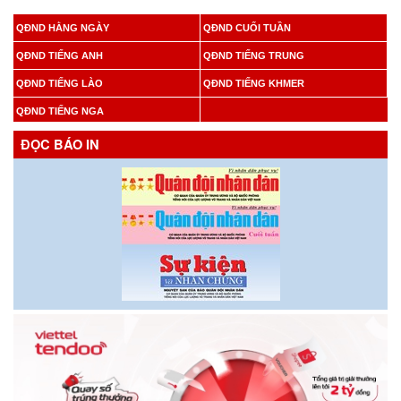
QĐND HẰNG NGÀY
QĐND CUỐI TUẦN
QĐND TIẾNG ANH
QĐND TIẾNG TRUNG
QĐND TIẾNG LÀO
QĐND TIẾNG KHMER
QĐND TIẾNG NGA
ĐỌC BÁO IN