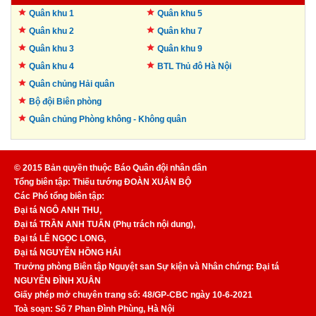
Quân khu 1
Quân khu 5
Quân khu 2
Quân khu 7
Quân khu 3
Quân khu 9
Quân khu 4
BTL Thủ đô
Hà Nội
Quân chủng Hải quân
Bộ đội Biên phòng
Quân chủng Phòng không -
Không quân
© 2015 Bản quyền thuộc Báo Quân đội nhân dân
Tổng biên tập: Thiếu tướng ĐOÀN XUÂN BỘ
Các Phó tổng biên tập:
Đại tá NGÔ ANH THU,
Đại tá TRẦN ANH TUẤN (Phụ trách nội dung),
Đại tá LÊ NGỌC LONG,
Đại tá NGUYỄN HỒNG HẢI
Trưởng phòng Biên tập Nguyệt san Sự kiện và Nhân chứng: Đại tá
NGUYỄN ĐÌNH XUÂN
Giấy phép mở chuyên trang số: 48/GP-CBC ngày 10-6-2021
Toà soạn: Số 7 Phan Đình Phùng, Hà Nội