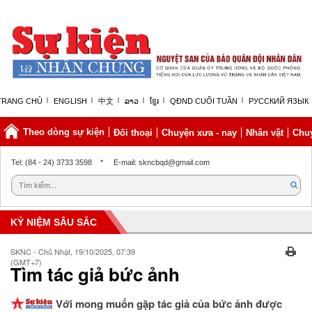
TRANG CHỦ
ENGLISH
中文
ລາວ
ខ្មែរ
QĐND CUỐI TUẦN
РУССКИЙ ЯЗЫК
Theo dòng sự kiện
Đối thoại
Chuyện xưa - nay
Nhân vật
Chuy
Chủ nhật, 09/08/2026 | 12:45 GMT+7
Tel: (84 - 24) 3733 3598
*
E-mail: skncbqd@gmail.com
KỶ NIỆM SÂU SẮC
SKNC - Chủ Nhật, 19/10/2025, 07:39
(GMT+7)
Tìm tác giả bức ảnh
Với mong muốn gặp tác giả của bức ảnh được