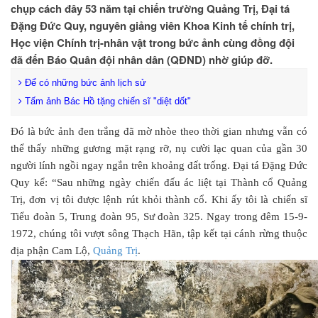
chụp cách đây 53 năm tại chiến trường Quảng Trị, Đại tá
Đặng Đức Quy, nguyên giảng viên Khoa Kinh tế chính trị,
Học viện Chính trị-nhân vật trong bức ảnh cùng đồng đội
đã đến Báo Quân đội nhân dân (QĐND) nhờ giúp đỡ.
Để có những bức ảnh lịch sử
Tấm ảnh Bác Hồ tặng chiến sĩ "diệt dốt"
Đó là bức ảnh đen trắng đã mờ nhòe theo thời gian nhưng vẫn có
thể thấy những gương mặt rạng rỡ, nụ cười lạc quan của gần 30
người lính ngồi ngay ngắn trên khoảng đất trống. Đại tá Đặng Đức
Quy kể: “Sau những ngày chiến đấu ác liệt tại Thành cổ Quảng
Trị, đơn vị tôi được lệnh rút khỏi thành cổ. Khi ấy tôi là chiến sĩ
Tiểu đoàn 5, Trung đoàn 95, Sư đoàn 325. Ngay trong đêm 15-9-
1972, chúng tôi vượt sông Thạch Hãn, tập kết tại cánh rừng thuộc
địa phận Cam Lộ,
Quảng Trị
.