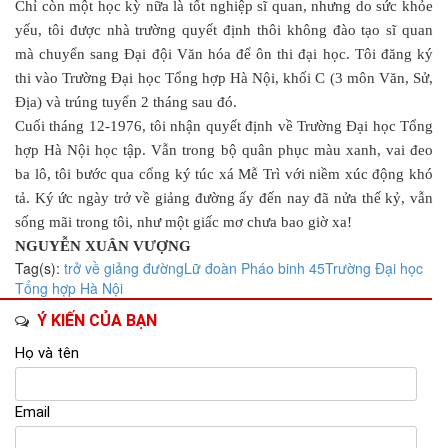
Chỉ còn một học kỳ nữa là tốt nghiệp sĩ quan, nhưng do sức khỏe
yếu, tôi được nhà trường quyết định thôi không đào tạo sĩ quan
mà chuyển sang Đại đội Văn hóa để ôn thi đại học. Tôi đăng ký
thi vào Trường Đại học Tổng hợp Hà Nội, khối C (3 môn Văn, Sử,
Địa) và trúng tuyển 2 tháng sau đó.
Cuối tháng 12-1976, tôi nhận quyết định về Trường Đại học Tổng
hợp Hà Nội học tập. Vẫn trong bộ quân phục màu xanh, vai đeo
ba lô, tôi bước qua cổng ký túc xá Mễ Trì với niềm xúc động khó
tả. Ký ức ngày trở về giảng đường ấy đến nay đã nửa thế kỷ, vẫn
sống mãi trong tôi, như một giấc mơ chưa bao giờ xa!
NGUYỄN XUÂN VƯỢNG
Tag(s):
trở về giảng đường
Lữ đoàn Pháo binh 45
Trường Đại học
Tổng hợp Hà Nội
Ý KIẾN CỦA BẠN
Họ và tên
Email