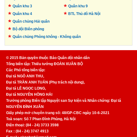
Quân khu 3
Quân khu 9
Quân khu 4
BTL Thủ đô
Hà Nội
Quân chủng Hải quân
Bộ đội Biên phòng
Quân chủng Phòng không -
Không quân
© 2015 Bản quyền thuộc Báo Quân đội nhân dân
Tổng biên tập: Thiếu tướng ĐOÀN XUÂN BỘ
Các Phó tổng biên tập:
Đại tá NGÔ ANH THU,
Đại tá TRẦN ANH TUẤN (Phụ trách nội dung),
Đại tá LÊ NGỌC LONG,
Đại tá NGUYỄN HỒNG HẢI
Trưởng phòng Biên tập Nguyệt san Sự kiện và Nhân chứng: Đại tá
NGUYỄN ĐÌNH XUÂN
Giấy phép mở chuyên trang số: 48/GP-CBC ngày 10-6-2021
Toà soạn: Số 7 Phan Đình Phùng, Hà Nội
Điện thoại: (84 - 24) 3733 3598
Fax : (84 - 24) 3747 4913