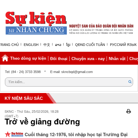
TRANG CHỦ
ENGLISH
中文
ລາວ
ខ្មែរ
QĐND CUỐI TUẦN
РУССКИЙ ЯЗЫК
Theo dòng sự kiện
Đối thoại
Chuyện xưa - nay
Nhân vật
Chuy
Thứ sáu, 07/08/2026 | 10:11 GMT+7
Tel: (84 - 24) 3733 3598
*
E-mail: skncbqd@gmail.com
KỶ NIỆM SÂU SẮC
SKNC - Thứ Sáu, 25/02/2026, 18:28
(GMT+7)
Trở về giảng đường
Cuối tháng 12-1976, tôi nhập học tại Trường Đại