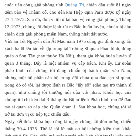
cuộc tiến công giải phóng tỉnh
Quảng Trị
, chiến đấu suốt 81 ngày
đêm bảo vệ Thành cổ, cho đến khi Hiệp định Paris được ký ngày
27-1-1973. Sau đó, đơn vị tôi ở lại bảo vệ vùng giải phóng. Tháng
12-1973, chúng tôi được lệnh rút ra Bắc huấn luyện, chuẩn bị cho
chiến dịch giải phóng miền Nam, thống nhất đất nước.
Vừa ăn Tết Nguyên đán Ất Mão năm 1975 cùng gia đình xong, tôi
xách ba lô lên tàu về tập trung tại Trường Sĩ quan Pháo binh, đóng
quân ở Sơn Tây (nay thuộc Hà Nội), tham gia khóa huấn luyện sĩ
quan 3 tháng. Đây là một nhiệm vụ cấp bách. Khi ấy, Lữ đoàn
pháo binh của chúng tôi đang chuẩn bị hành quân vào Nam,
nhưng một bộ phận cán bộ trung đội chưa qua đào tạo sĩ quan,
trong đó có tôi, lại được lệnh ra Bắc “lấy số” (đào tạo trở thành sĩ
quan), như chúng tôi thường nói đùa với nhau. Khóa học của
chúng tôi chỉ kéo dài 3 tháng do Bộ tư lệnh Pháo binh mở để đào
tạo sĩ quan sơ cấp cho Quân đoàn 1. Sau khóa học, chúng tôi sẽ
trở lại đơn vị cũ tiếp tục chiến đấu.
Ngày kết thúc khóa học cũng là ngày chúng tôi đón mừng chiến
thắng 30-4-1975. Thế là tôi lỡ mất cơ hội chứng kiến thời khắc