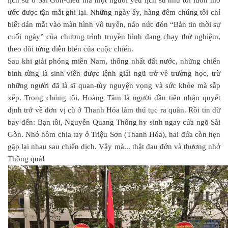
lịch sử ở Sài Gòn-điều mà một người yêu lịch sử như tôi luôn mơ
ước được tận mắt ghi lại. Những ngày ấy, hàng đêm chúng tôi chỉ
biết dán mắt vào màn hình vô tuyến, náo nức đón “Bản tin thời sự
cuối ngày” của chương trình truyền hình đang chạy thử nghiệm,
theo dõi từng diễn biến của cuộc chiến.
Sau khi giải phóng miền Nam, thống nhất đất nước, những chiến
binh từng là sinh viên được lệnh giải ngũ trở về trường học, trừ
những người đã là sĩ quan-tùy nguyện vọng và sức khỏe mà sắp
xếp. Trong chúng tôi, Hoàng Tâm là người đầu tiên nhận quyết
định trở về đơn vị cũ ở Thanh Hóa làm thủ tục ra quân. Rồi tin dữ
bay đến: Bạn tôi, Nguyễn Quang Thông hy sinh ngay cửa ngõ Sài
Gòn. Nhớ hôm chia tay ở Triệu Sơn (Thanh Hóa), hai đứa còn hẹn
gặp lại nhau sau chiến dịch. Vậy mà... thật đau đớn và thương nhớ
Thông quá!