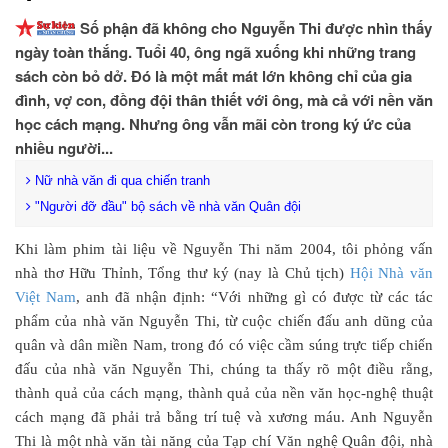
Số phận đã không cho Nguyễn Thi được nhìn thấy
ngày toàn thắng. Tuổi 40, ông ngã xuống khi những trang
sách còn bỏ dở. Đó là một mất mát lớn không chỉ của gia
đình, vợ con, đồng đội thân thiết với ông, mà cả với nền văn
học cách mạng. Nhưng ông vẫn mãi còn trong ký ức của
nhiều người...
Nữ nhà văn đi qua chiến tranh
"Người đỡ đầu" bộ sách về nhà văn Quân đội
Khi làm phim tài liệu về Nguyễn Thi năm 2004, tôi phỏng vấn
nhà thơ Hữu Thỉnh, Tổng thư ký (nay là Chủ tịch)
Hội Nhà văn
Việt Nam
, anh đã nhận định: “Với những gì có được từ các tác
phẩm của nhà văn Nguyễn Thi, từ cuộc chiến đấu anh dũng của
quân và dân miền Nam, trong đó có việc cầm súng trực tiếp chiến
đấu của nhà văn Nguyễn Thi, chúng ta thấy rõ một điều rằng,
thành quả của cách mạng, thành quả của nền văn học-nghệ thuật
cách mạng đã phải trả bằng trí tuệ và xương máu. Anh Nguyễn
Thi là một nhà văn tài năng của Tạp chí Văn nghệ Quân đội, nhà