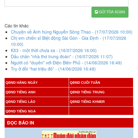
GỬI TÒA SOẠN
Các tin khác
Chuyện về Anh hùng Nguyễn Sông Thao
- (17/07/2026 10:00)
Chị em chiến sĩ Biệt động Sài Gòn - Gia Định
- (17/07/2026
10:00)
K53 - một thời chưa xa
- (16/07/2026 16:00)
Dấu chân "nhà thơ trung đoàn"
- (16/07/2026 11:07)
Người có "duyên" với Điện Biên Phủ
- (14/06/2026 16:49)
Trụ ở đồi “hai triệu đô”
- (14/06/2026 16:49)
QĐND HẰNG NGÀY
QĐND CUỐI TUẦN
QĐND TIẾNG ANH
QĐND TIẾNG TRUNG
QĐND TIẾNG LÀO
QĐND TIẾNG KHMER
QĐND TIẾNG NGA
ĐỌC BÁO IN