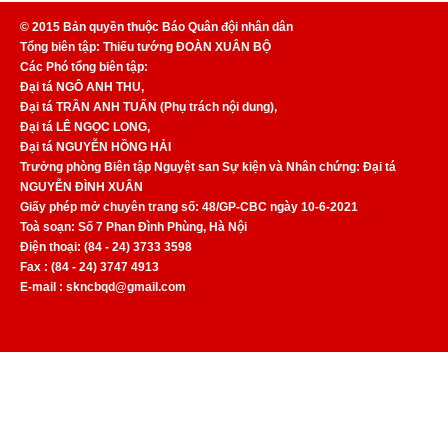
© 2015 Bản quyền thuộc Báo Quân đội nhân dân
Tổng biên tập: Thiếu tướng ĐOÀN XUÂN BỘ
Các Phó tổng biên tập:
Đại tá NGÔ ANH THU,
Đại tá TRẦN ANH TUẤN (Phụ trách nội dung),
Đại tá LÊ NGỌC LONG,
Đại tá NGUYỄN HỒNG HẢI
Trưởng phòng Biên tập Nguyệt san Sự kiện và Nhân chứng: Đại tá
NGUYỄN ĐÌNH XUÂN
Giấy phép mở chuyên trang số: 48/GP-CBC ngày 10-6-2021
Toà soạn: Số 7 Phan Đình Phùng, Hà Nội
Điện thoại: (84 - 24) 3733 3598
Fax : (84 - 24) 3747 4913
E-mail : skncbqd@gmail.com