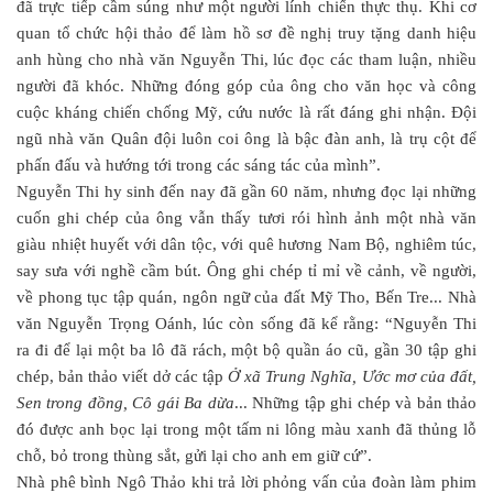
đã trực tiếp cầm súng như một người lính chiến thực thụ. Khi cơ
quan tổ chức hội thảo để làm hồ sơ đề nghị truy tặng danh hiệu
anh hùng cho nhà văn Nguyễn Thi, lúc đọc các tham luận, nhiều
người đã khóc. Những đóng góp của ông cho văn học và công
cuộc kháng chiến chống Mỹ, cứu nước là rất đáng ghi nhận. Đội
ngũ nhà văn Quân đội luôn coi ông là bậc đàn anh, là trụ cột để
phấn đấu và hướng tới trong các sáng tác của mình”.
Nguyễn Thi hy sinh đến nay đã gần 60 năm, nhưng đọc lại những
cuốn ghi chép của ông vẫn thấy tươi rói hình ảnh một nhà văn
giàu nhiệt huyết với dân tộc, với quê hương Nam Bộ, nghiêm túc,
say sưa với nghề cầm bút. Ông ghi chép tỉ mỉ về cảnh, về người,
về phong tục tập quán, ngôn ngữ của đất Mỹ Tho, Bến Tre... Nhà
văn Nguyễn Trọng Oánh, lúc còn sống đã kể rằng: “Nguyễn Thi
ra đi để lại một ba lô đã rách, một bộ quần áo cũ, gần 30 tập ghi
chép, bản thảo viết dở các tập
Ở xã Trung Nghĩa, Ước mơ của đất,
Sen trong đồng, Cô gái Ba dừa
... Những tập ghi chép và bản thảo
đó được anh bọc lại trong một tấm ni lông màu xanh đã thủng lỗ
chỗ, bỏ trong thùng sắt, gửi lại cho anh em giữ cứ”.
Nhà phê bình Ngô Thảo khi trả lời phỏng vấn của đoàn làm phim