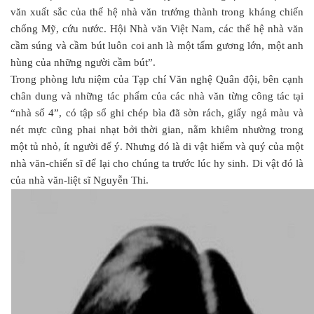
văn xuất sắc của thế hệ nhà văn trưởng thành trong kháng chiến
chống Mỹ, cứu nước. Hội Nhà văn Việt Nam, các thế hệ nhà văn
cầm súng và cầm bút luôn coi anh là một tấm gương lớn, một anh
hùng của những người cầm bút”.
Trong phòng lưu niệm của Tạp chí Văn nghệ Quân đội, bên cạnh
chân dung và những tác phẩm của các nhà văn từng công tác tại
“nhà số 4”, có tập sổ ghi chép bìa đã sờn rách, giấy ngả màu và
nét mực cũng phai nhạt bởi thời gian, nằm khiêm nhường trong
một tủ nhỏ, ít người để ý. Nhưng đó là di vật hiếm và quý của một
nhà văn-chiến sĩ để lại cho chúng ta trước lúc hy sinh. Di vật đó là
của nhà văn-liệt sĩ Nguyễn Thi.