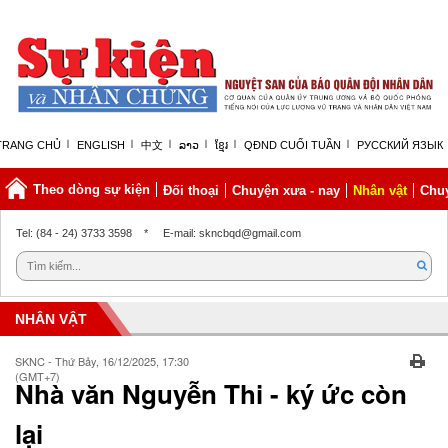
TRANG CHỦ
ENGLISH
中文
ລາວ
ខ្មែរ
QĐND CUỐI TUẦN
РУССКИЙ ЯЗЫК
Theo dòng sự kiện
Đối thoại
Chuyện xưa - nay
Nhân vật
Chuy
Thứ bảy, 08/08/2026 | 04:51 GMT+7
Tel: (84 - 24) 3733 3598
*
E-mail: skncbqd@gmail.com
NHÂN VẬT
SKNC - Thứ Bảy, 16/12/2025, 17:30
(GMT+7)
Nhà văn Nguyễn Thi - ký ức còn
lại