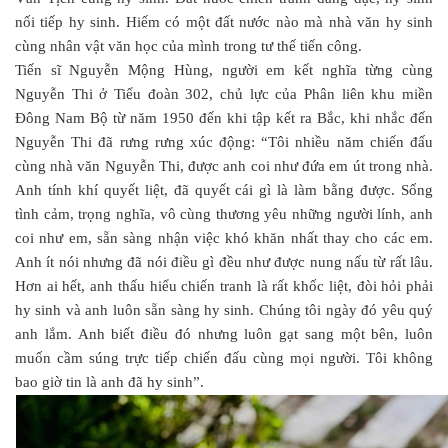
nối tiếp hy sinh. Hiếm có một đất nước nào mà nhà văn hy sinh
cùng nhân vật văn học của mình trong tư thế tiến công.
Tiến sĩ Nguyễn Mộng Hùng, người em kết nghĩa từng cùng
Nguyễn Thi ở Tiểu đoàn 302, chủ lực của Phân liên khu miền
Đông Nam Bộ từ năm 1950 đến khi tập kết ra Bắc, khi nhắc đến
Nguyễn Thi đã rưng rưng xúc động: “Tôi nhiều năm chiến đấu
cùng nhà văn Nguyễn Thi, được anh coi như đứa em út trong nhà.
Anh tính khí quyết liệt, đã quyết cái gì là làm bằng được. Sống
tình cảm, trọng nghĩa, vô cùng thương yêu những người lính, anh
coi như em, sẵn sàng nhận việc khó khăn nhất thay cho các em.
Anh ít nói nhưng đã nói điều gì đều như được nung nấu từ rất lâu.
Hơn ai hết, anh thấu hiểu chiến tranh là rất khốc liệt, đòi hỏi phải
hy sinh và anh luôn sẵn sàng hy sinh. Chúng tôi ngày đó yêu quý
anh lắm. Anh biết điều đó nhưng luôn gạt sang một bên, luôn
muốn cầm súng trực tiếp chiến đấu cùng mọi người. Tôi không
bao giờ tin là anh đã hy sinh”.