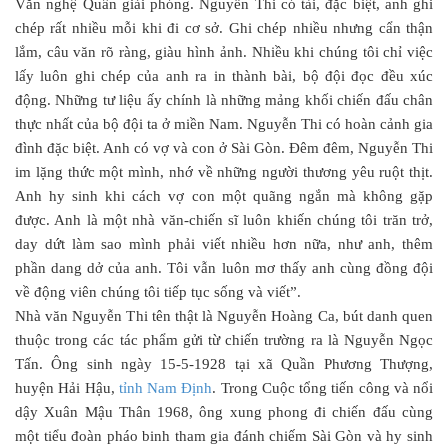
Văn nghệ Quân giải phóng. Nguyễn Thi có tài, đặc biệt, anh ghi
chép rất nhiều mỗi khi đi cơ sở. Ghi chép nhiều nhưng cẩn thận
lắm, câu văn rõ ràng, giàu hình ảnh. Nhiều khi chúng tôi chỉ việc
lấy luôn ghi chép của anh ra in thành bài, bộ đội đọc đều xúc
động. Những tư liệu ấy chính là những mảng khối chiến đấu chân
thực nhất của bộ đội ta ở miền Nam. Nguyễn Thi có hoàn cảnh gia
đình đặc biệt. Anh có vợ và con ở Sài Gòn. Đêm đêm, Nguyễn Thi
im lặng thức một mình, nhớ về những người thương yêu ruột thịt.
Anh hy sinh khi cách vợ con một quãng ngắn mà không gặp
được. Anh là một nhà văn-chiến sĩ luôn khiến chúng tôi trăn trở,
day dứt làm sao mình phải viết nhiều hơn nữa, như anh, thêm
phần dang dở của anh. Tôi vẫn luôn mơ thấy anh cùng đồng đội
về động viên chúng tôi tiếp tục sống và viết”.
Nhà văn Nguyễn Thi tên thật là Nguyễn Hoàng Ca, bút danh quen
thuộc trong các tác phẩm gửi từ chiến trường ra là Nguyễn Ngọc
Tấn. Ông sinh ngày 15-5-1928 tại xã Quần Phương Thượng,
huyện Hải Hậu,
tỉnh Nam Định
. Trong Cuộc tổng tiến công và nổi
dậy Xuân Mậu Thân 1968, ông xung phong đi chiến đấu cùng
một tiểu đoàn pháo binh tham gia đánh chiếm Sài Gòn và hy sinh