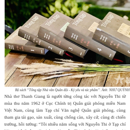
Bộ sách “Tổng tập Nhà văn Quân đội - Kỷ yếu và tác phẩm”. Ảnh: NHƯ QUỲN
Nhà thơ Thanh Giang là người từng công tác với Nguyễn Thi từ
mùa thu năm 1962 ở Cục Chính trị Quân giải phóng miền Nam
Việt Nam, cùng làm Tạp chí Văn nghệ Quân giải phóng, cùng
tham gia tải gạo, sản xuất, cùng chống càn, xây cứ, cùng đi chiến
trường, hồi tưởng: “Tôi nhiều năm sống với Nguyễn Thi ở Tạp chí