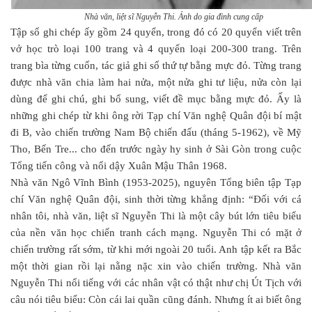
Nhà văn, liệt sĩ Nguyễn Thi. Ảnh do gia đình cung cấp
Tập sổ ghi chép ấy gồm 24 quyển, trong đó có 20 quyển viết trên
vở học trò loại 100 trang và 4 quyển loại 200-300 trang. Trên
trang bìa từng cuốn, tác giả ghi số thứ tự bằng mực đỏ. Từng trang
được nhà văn chia làm hai nửa, một nửa ghi tư liệu, nửa còn lại
dùng để ghi chú, ghi bổ sung, viết đề mục bằng mực đỏ. Ấy là
những ghi chép từ khi ông rời Tạp chí Văn nghệ Quân đội bí mật
đi B, vào chiến trường Nam Bộ chiến đấu (tháng 5-1962), về Mỹ
Tho, Bến Tre... cho đến trước ngày hy sinh ở Sài Gòn trong cuộc
Tổng tiến công và nổi dậy Xuân Mậu Thân 1968.
Nhà văn Ngô Vĩnh Bình (1953-2025), nguyên Tổng biên tập Tạp
chí Văn nghệ Quân đội, sinh thời từng khẳng định: “Đối với cá
nhân tôi, nhà văn, liệt sĩ Nguyễn Thi là một cây bút lớn tiêu biểu
của nền văn học chiến tranh cách mạng. Nguyễn Thi có mặt ở
chiến trường rất sớm, từ khi mới ngoài 20 tuổi. Anh tập kết ra Bắc
một thời gian rồi lại nằng nặc xin vào chiến trường. Nhà văn
Nguyễn Thi nổi tiếng với các nhân vật có thật như chị Út Tịch với
câu nói tiêu biểu: Còn cái lai quần cũng đánh. Nhưng ít ai biết ông