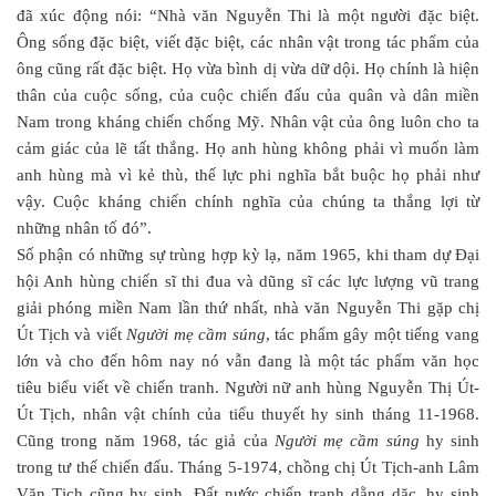
đã xúc động nói: “Nhà văn Nguyễn Thi là một người đặc biệt.
Ông sống đặc biệt, viết đặc biệt, các nhân vật trong tác phẩm của
ông cũng rất đặc biệt. Họ vừa bình dị vừa dữ dội. Họ chính là hiện
thân của cuộc sống, của cuộc chiến đấu của quân và dân miền
Nam trong kháng chiến chống Mỹ. Nhân vật của ông luôn cho ta
cảm giác của lẽ tất thắng. Họ anh hùng không phải vì muốn làm
anh hùng mà vì kẻ thù, thế lực phi nghĩa bắt buộc họ phải như
vậy. Cuộc kháng chiến chính nghĩa của chúng ta thắng lợi từ
những nhân tố đó”.
Số phận có những sự trùng hợp kỳ lạ, năm 1965, khi tham dự Đại
hội Anh hùng chiến sĩ thi đua và dũng sĩ các lực lượng vũ trang
giải phóng miền Nam lần thứ nhất, nhà văn Nguyễn Thi gặp chị
Út Tịch và viết
Người mẹ cầm súng
, tác phẩm gây một tiếng vang
lớn và cho đến hôm nay nó vẫn đang là một tác phẩm văn học
tiêu biểu viết về chiến tranh. Người nữ anh hùng Nguyễn Thị Út-
Út Tịch, nhân vật chính của tiểu thuyết hy sinh tháng 11-1968.
Cũng trong năm 1968, tác giả của
Người mẹ cầm súng
hy sinh
trong tư thế chiến đấu. Tháng 5-1974, chồng chị Út Tịch-anh Lâm
Văn Tịch cũng hy sinh. Đất nước chiến tranh dằng dặc, hy sinh